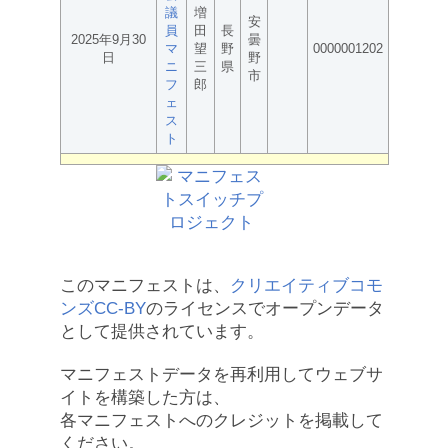
議
増
安
員
田
長
2025年9月30
曇
マ
望
野
0000001202
日
野
ニ
三
県
市
フ
郎
ェ
ス
ト
このマニフェストは、
クリエイティブコモ
ンズCC-BY
のライセンスでオープンデータ
として提供されています。
マニフェストデータを再利用してウェブサ
イトを構築した方は、
各マニフェストへのクレジットを掲載して
ください。