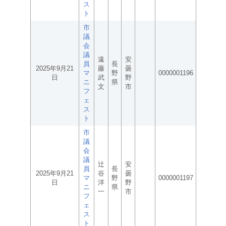
ス
ト
市
議
会
議
遠
安
員
長
2025年9月21
藤
曇
マ
野
0000001196
日
武
野
ニ
県
文
市
フ
ェ
ス
ト
市
議
会
議
辻
安
員
長
2025年9月21
谷
曇
マ
野
0000001197
日
洋
野
ニ
県
一
市
フ
ェ
ス
ト