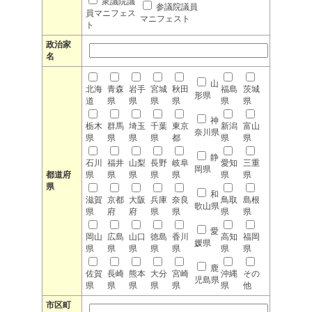
衆議院議
参議院議員
員マニフェス
マニフェスト
ト
政治家
名
山
北海
青森
岩手
宮城
秋田
福島
茨城
形県
道
県
県
県
県
県
県
神
栃木
群馬
埼玉
千葉
東京
新潟
富山
奈川県
県
県
県
県
都
県
県
静
石川
福井
山梨
長野
岐阜
愛知
三重
岡県
都道府
県
県
県
県
県
県
県
県
和
滋賀
京都
大阪
兵庫
奈良
鳥取
島根
歌山県
県
府
府
県
県
県
県
愛
岡山
広島
山口
徳島
香川
高知
福岡
媛県
県
県
県
県
県
県
県
鹿
佐賀
長崎
熊本
大分
宮崎
沖縄
その
児島県
県
県
県
県
県
県
他
市区町