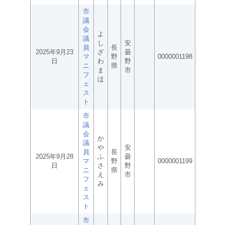
市
議
会
よ
議
し
安
員
長
2025年9月23
ざ
曇
マ
野
0000001198
日
わ
野
ニ
県
ま
市
フ
ほ
ェ
ス
ト
市
議
会
か
議
や
安
員
長
2025年9月28
ふ
曇
マ
野
0000001199
日
さ
野
ニ
県
え
市
フ
み
ェ
ス
ト
市