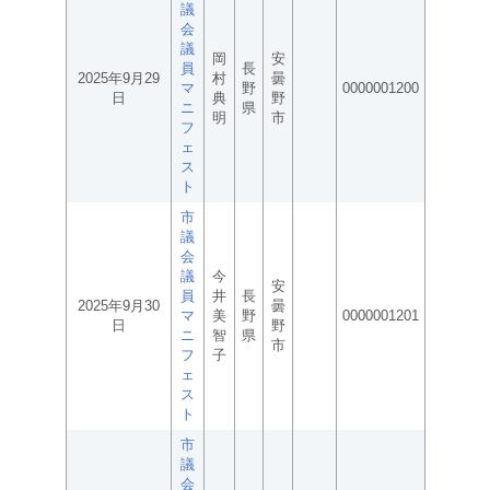
議
会
議
岡
安
員
長
2025年9月29
村
曇
マ
野
0000001200
日
典
野
ニ
県
明
市
フ
ェ
ス
ト
市
議
会
議
今
安
員
井
長
2025年9月30
曇
マ
美
野
0000001201
日
野
ニ
智
県
市
フ
子
ェ
ス
ト
市
議
会