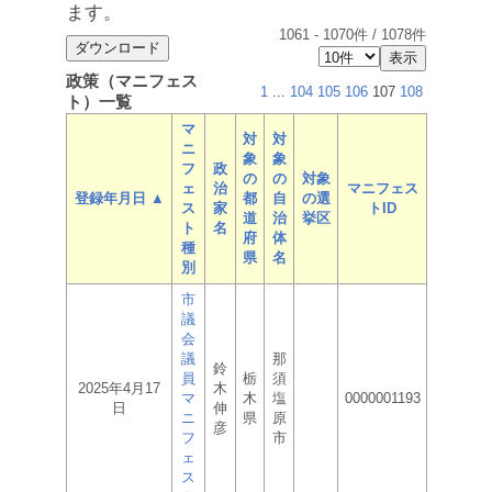
ます。
1061
-
1070
件 /
1078
件
政策（マニフェス
1
...
104
105
106
107
108
ト）一覧
マ
対
対
ニ
象
象
フ
政
の
の
対象
ェ
治
マニフェス
登録年月日 ▲
都
自
の選
ス
家
トID
道
治
挙区
ト
名
府
体
種
県
名
別
市
議
会
議
那
鈴
員
栃
須
2025年4月17
木
マ
木
塩
0000001193
日
伸
ニ
県
原
彦
フ
市
ェ
ス