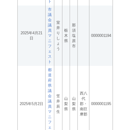
ト
市
議
会
室
議
那
井
員
栃
須
2025年4月21
り
マ
木
塩
0000001194
日
し
ニ
県
原
ょ
フ
市
う
ェ
ス
ト
都
道
府
県
議
西八
会
笠
山
山
代
議
井
2025年5月2日
梨
梨
郡・
0000001195
員
辰
県
県
南巨
マ
生
摩郡
ニ
フ
ェ