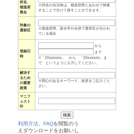
村名、
※同名の自治体は、都道府県とあわせて検索
都道府
することで分けて探すことができます。
県名
対象の
※都道府県、政令市や合併で選挙区が分かれ
選挙区
ている場合
から
登録日
まで
時
※「20xx/xx/xx」 から 「20xx/xx/xx」ま
で というように入力してください。
解決す
るため
※関心のあるキーワード、政策をご記入くだ
の重要
さい。
政策
マニフ
ェスト
ID
利用方法
、
FAQ
を閲覧のう
えダウンロードをお願いし