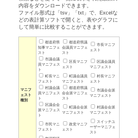
内容をダウンロードできます。
ファイル形式は「tsv」「txt」で、Excelな
どの表計算ソフトで開くと、表やグラフに
して簡単に比較することができます。
都道府県
都道府県議
市長マニフ
知事マニフェ
会議員マニフェ
ェスト
スト
スト
市議会議
区長マニフ
区議会議員
員マニフェス
ェスト
マニフェスト
ト
町長マニ
町議会議員
村長マニフ
フェスト
マニフェスト
ェスト
村議会議
都道府県議
マニフ
市議会会派
員マニフェス
会会派マニフェ
ェスト
マニフェスト
ト
スト
種別
区議会会
町議会会派
村議会会派
派マニフェス
マニフェスト
マニフェスト
ト
スイッチユ
市民マニ
政党マニフ
ーザーマニフェ
フェスト
ェスト
スト