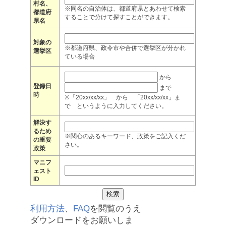
村名、
※同名の自治体は、都道府県とあわせて検索
都道府
することで分けて探すことができます。
県名
対象の
※都道府県、政令市や合併で選挙区が分かれ
選挙区
ている場合
から
登録日
まで
時
※「20xx/xx/xx」 から 「20xx/xx/xx」ま
で というように入力してください。
解決す
るため
※関心のあるキーワード、政策をご記入くだ
の重要
さい。
政策
マニフ
ェスト
ID
利用方法
、
FAQ
を閲覧のうえ
ダウンロードをお願いしま