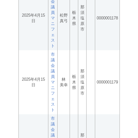
会
議
那
員
栃
須
2025年4月15
松野
マ
木
塩
0000001178
日
真弓
ニ
県
原
フ
市
ェ
ス
ト
市
議
会
議
那
員
栃
須
2025年4月15
林
マ
木
塩
0000001179
日
美幸
ニ
県
原
フ
市
ェ
ス
ト
市
議
会
議
那