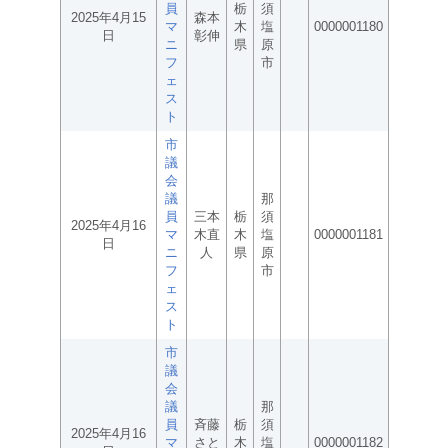
員
栃
須
2025年4月15
森本
マ
木
塩
0000001180
日
彰伸
ニ
県
原
フ
市
ェ
ス
ト
市
議
会
議
那
員
三本
栃
須
2025年4月16
マ
木直
木
塩
0000001181
日
ニ
人
県
原
フ
市
ェ
ス
ト
市
議
会
議
那
員
斉藤
栃
須
2025年4月16
マ
さと
木
塩
0000001182