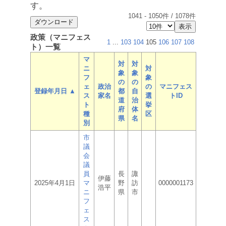
す。
1041
-
1050
件 /
1078
件
政策（マニフェス
1
...
103
104
105
106
107
108
ト）一覧
マ
対
対
ニ
対
象
象
フ
象
の
の
ェ
政治
の
マニフェス
登録年月日 ▲
都
自
ス
家名
選
トID
道
治
ト
挙
府
体
種
区
県
名
別
市
議
会
議
員
長
諏
伊藤
2025年4月1日
マ
野
訪
0000001173
浩平
ニ
県
市
フ
ェ
ス