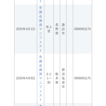
ト
市
議
会
議
員
長
諏
井上
2025年4月1日
マ
野
訪
0000001174
登
ニ
県
市
フ
ェ
ス
ト
市
議
会
議
那
員
さと
栃
須
2025年4月9日
マ
う一
木
塩
0000001175
ニ
則
県
原
フ
市
ェ
ス
ト