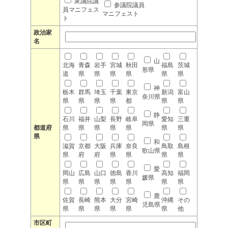
衆議院議
参議院議員
員マニフェス
マニフェスト
ト
政治家
名
山
北海
青森
岩手
宮城
秋田
福島
茨城
形県
道
県
県
県
県
県
県
神
栃木
群馬
埼玉
千葉
東京
新潟
富山
奈川県
県
県
県
県
都
県
県
静
石川
福井
山梨
長野
岐阜
愛知
三重
岡県
都道府
県
県
県
県
県
県
県
県
和
滋賀
京都
大阪
兵庫
奈良
鳥取
島根
歌山県
県
府
府
県
県
県
県
愛
岡山
広島
山口
徳島
香川
高知
福岡
媛県
県
県
県
県
県
県
県
鹿
佐賀
長崎
熊本
大分
宮崎
沖縄
その
児島県
県
県
県
県
県
県
他
市区町