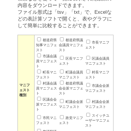
内容をダウンロードできます。
ファイル形式は「tsv」「txt」で、Excelな
どの表計算ソフトで開くと、表やグラフに
して簡単に比較することができます。
都道府県
都道府県議
市長マニフ
知事マニフェ
会議員マニフェ
ェスト
スト
スト
市議会議
区長マニフ
区議会議員
員マニフェス
ェスト
マニフェスト
ト
町長マニ
町議会議員
村長マニフ
フェスト
マニフェスト
ェスト
村議会議
都道府県議
マニフ
市議会会派
員マニフェス
会会派マニフェ
ェスト
マニフェスト
ト
スト
種別
区議会会
町議会会派
村議会会派
派マニフェス
マニフェスト
マニフェスト
ト
スイッチユ
市民マニ
政党マニフ
ーザーマニフェ
フェスト
ェスト
スト