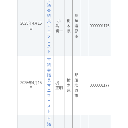
市
議
会
議
那
員
小
栃
須
2025年4月15
マ
島
木
塩
0000001176
日
ニ
耕一
県
原
フ
市
ェ
ス
ト
市
議
会
議
那
員
栃
須
2025年4月15
堤
マ
木
塩
0000001177
日
正明
ニ
県
原
フ
市
ェ
ス
ト
市
議