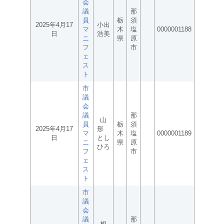
会
議
那
員
栃
須
2025年4月17
小出
マ
木
塩
0000001188
日
浩美
ニ
県
原
フ
市
ェ
ス
ト
市
議
会
議
那
山
員
栃
須
2025年4月17
形
マ
木
塩
0000001189
日
とし
ニ
県
原
ひろ
フ
市
ェ
ス
ト
市
議
会
議
那
相