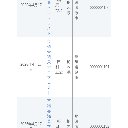
員
栃
須
2025年4月17
馬
マ
木
塩
0000001190
日
つよ
ニ
県
原
し
フ
市
ェ
ス
ト
市
議
会
議
那
員
田
栃
須
2025年4月17
マ
村
木
塩
0000001191
日
ニ
正宏
県
原
フ
市
ェ
ス
ト
市
議
会
議
那
員
松
栃
須
2025年4月17
マ
田
木
塩
0000001192