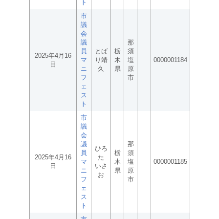
ト
市
議
会
議
那
員
とば
栃
須
2025年4月16
マ
り靖
木
塩
0000001184
日
ニ
久
県
原
フ
市
ェ
ス
ト
市
議
会
議
那
ひろ
員
栃
須
2025年4月16
た
マ
木
塩
0000001185
日
いさ
ニ
県
原
お
フ
市
ェ
ス
ト