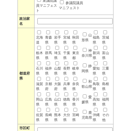
衆議院議
参議院議員
員マニフェス
マニフェスト
ト
政治家
名
山
北海
青森
岩手
宮城
秋田
福島
茨城
形県
道
県
県
県
県
県
県
神
栃木
群馬
埼玉
千葉
東京
新潟
富山
奈川県
県
県
県
県
都
県
県
静
石川
福井
山梨
長野
岐阜
愛知
三重
岡県
都道府
県
県
県
県
県
県
県
県
和
滋賀
京都
大阪
兵庫
奈良
鳥取
島根
歌山県
県
府
府
県
県
県
県
愛
岡山
広島
山口
徳島
香川
高知
福岡
媛県
県
県
県
県
県
県
県
鹿
佐賀
長崎
熊本
大分
宮崎
沖縄
その
児島県
県
県
県
県
県
県
他
市区町