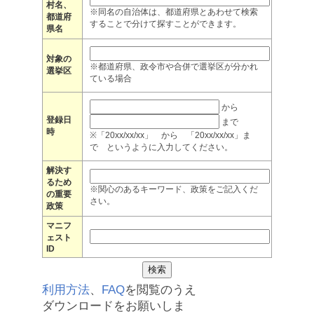
村名、
※同名の自治体は、都道府県とあわせて検索
都道府
することで分けて探すことができます。
県名
対象の
※都道府県、政令市や合併で選挙区が分かれ
選挙区
ている場合
から
登録日
まで
時
※「20xx/xx/xx」 から 「20xx/xx/xx」ま
で というように入力してください。
解決す
るため
※関心のあるキーワード、政策をご記入くだ
の重要
さい。
政策
マニフ
ェスト
ID
利用方法
、
FAQ
を閲覧のうえ
ダウンロードをお願いしま