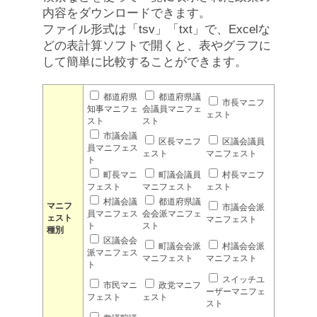
内容をダウンロードできます。
ファイル形式は「tsv」「txt」で、Excelな
どの表計算ソフトで開くと、表やグラフに
して簡単に比較することができます。
都道府県
都道府県議
市長マニフ
知事マニフェ
会議員マニフェ
ェスト
スト
スト
市議会議
区長マニフ
区議会議員
員マニフェス
ェスト
マニフェスト
ト
町長マニ
町議会議員
村長マニフ
フェスト
マニフェスト
ェスト
村議会議
都道府県議
マニフ
市議会会派
員マニフェス
会会派マニフェ
ェスト
マニフェスト
ト
スト
種別
区議会会
町議会会派
村議会会派
派マニフェス
マニフェスト
マニフェスト
ト
スイッチユ
市民マニ
政党マニフ
ーザーマニフェ
フェスト
ェスト
スト