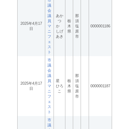
市
議
会
議
あか
那
員
つ
栃
須
2025年4月17
マ
か
木
塩
0000001186
日
ニ
しげ
県
原
フ
あき
市
ェ
ス
ト
市
議
会
議
那
員
星
栃
須
2025年4月17
マ
ひろ
木
塩
0000001187
日
ニ
こ
県
原
フ
市
ェ
ス
ト
市
議