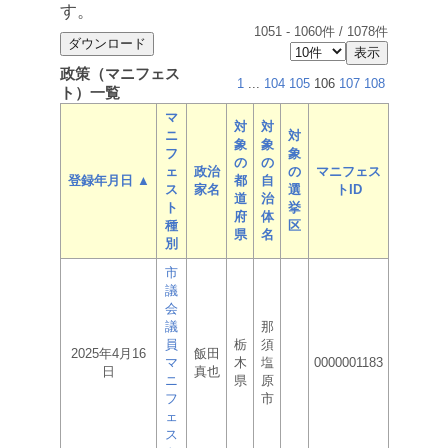
す。
1051
-
1060
件 /
1078
件
政策（マニフェス
1
...
104
105
106
107
108
ト）一覧
マ
対
対
ニ
対
象
象
フ
象
の
の
ェ
政治
の
マニフェス
登録年月日 ▲
都
自
ス
家名
選
トID
道
治
ト
挙
府
体
種
区
県
名
別
市
議
会
議
那
員
栃
須
2025年4月16
飯田
マ
木
塩
0000001183
日
真也
ニ
県
原
フ
市
ェ
ス