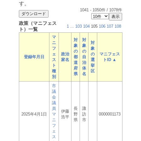
す。
1041
-
1050
件 /
1078
件
政策（マニフェス
1
...
103
104
105
106
107
108
ト）一覧
マ
対
対
ニ
対
象
象
フ
象
の
の
ェ
政治
の
マニフェス
登録年月日
都
自
ス
家名
選
トID ▲
道
治
ト
挙
府
体
種
区
県
名
別
市
議
会
議
員
長
諏
伊藤
2025年4月1日
マ
野
訪
0000001173
浩平
ニ
県
市
フ
ェ
ス