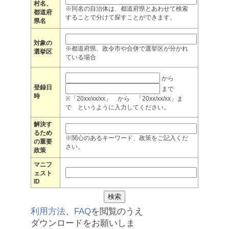
村名、
※同名の自治体は、都道府県とあわせて検索
都道府
することで分けて探すことができます。
県名
対象の
※都道府県、政令市や合併で選挙区が分かれ
選挙区
ている場合
から
登録日
まで
時
※「20xx/xx/xx」 から 「20xx/xx/xx」ま
で というように入力してください。
解決す
るため
※関心のあるキーワード、政策をご記入くだ
の重要
さい。
政策
マニフ
ェスト
ID
利用方法
、
FAQ
を閲覧のうえ
ダウンロードをお願いしま