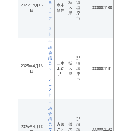
員
栃
須
2025年4月15
森本
マ
木
塩
0000001180
日
彰伸
ニ
県
原
フ
市
ェ
ス
ト
市
議
会
議
那
員
三本
栃
須
2025年4月16
マ
木直
木
塩
0000001181
日
ニ
人
県
原
フ
市
ェ
ス
ト
市
議
会
議
那
員
斉藤
栃
須
2025年4月16
マ
さと
木
塩
0000001182