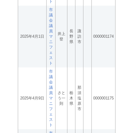
ト
市
議
会
議
員
長
諏
井上
2025年4月1日
マ
野
訪
0000001174
登
ニ
県
市
フ
ェ
ス
ト
市
議
会
議
那
員
さと
栃
須
2025年4月9日
マ
う一
木
塩
0000001175
ニ
則
県
原
フ
市
ェ
ス
ト