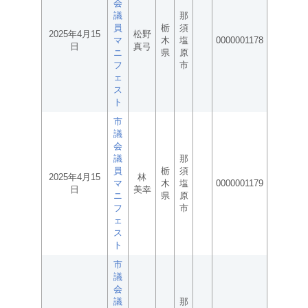
会
議
那
員
栃
須
2025年4月15
松野
マ
木
塩
0000001178
日
真弓
ニ
県
原
フ
市
ェ
ス
ト
市
議
会
議
那
員
栃
須
2025年4月15
林
マ
木
塩
0000001179
日
美幸
ニ
県
原
フ
市
ェ
ス
ト
市
議
会
議
那