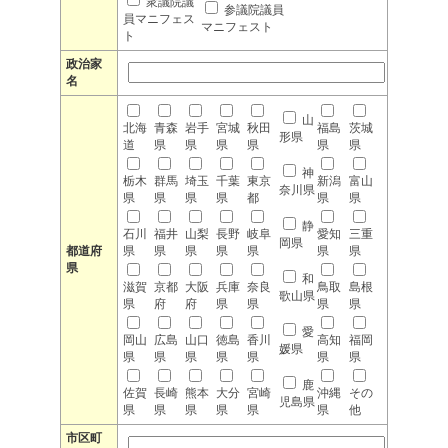
衆議院議
参議院議員
員マニフェス
マニフェスト
ト
政治家
名
山
北海
青森
岩手
宮城
秋田
福島
茨城
形県
道
県
県
県
県
県
県
神
栃木
群馬
埼玉
千葉
東京
新潟
富山
奈川県
県
県
県
県
都
県
県
静
石川
福井
山梨
長野
岐阜
愛知
三重
岡県
都道府
県
県
県
県
県
県
県
県
和
滋賀
京都
大阪
兵庫
奈良
鳥取
島根
歌山県
県
府
府
県
県
県
県
愛
岡山
広島
山口
徳島
香川
高知
福岡
媛県
県
県
県
県
県
県
県
鹿
佐賀
長崎
熊本
大分
宮崎
沖縄
その
児島県
県
県
県
県
県
県
他
市区町