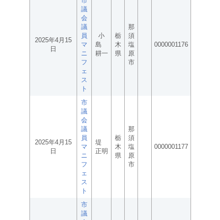
市
議
会
議
那
員
小
栃
須
2025年4月15
マ
島
木
塩
0000001176
日
ニ
耕一
県
原
フ
市
ェ
ス
ト
市
議
会
議
那
員
栃
須
2025年4月15
堤
マ
木
塩
0000001177
日
正明
ニ
県
原
フ
市
ェ
ス
ト
市
議