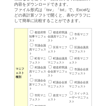
内容をダウンロードできます。
ファイル形式は「tsv」「txt」で、Excelな
どの表計算ソフトで開くと、表やグラフに
して簡単に比較することができます。
都道府県
都道府県議
市長マニフ
知事マニフェ
会議員マニフェ
ェスト
スト
スト
市議会議
区長マニフ
区議会議員
員マニフェス
ェスト
マニフェスト
ト
町長マニ
町議会議員
村長マニフ
フェスト
マニフェスト
ェスト
村議会議
都道府県議
マニフ
市議会会派
員マニフェス
会会派マニフェ
ェスト
マニフェスト
ト
スト
種別
区議会会
町議会会派
村議会会派
派マニフェス
マニフェスト
マニフェスト
ト
スイッチユ
市民マニ
政党マニフ
ーザーマニフェ
フェスト
ェスト
スト