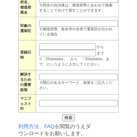
村名、
※同名の自治体は、都道府県とあわせて検索
都道府
することで分けて探すことができます。
県名
対象の
※都道府県、政令市や合併で選挙区が分かれ
選挙区
ている場合
から
登録日
まで
時
※「20xx/xx/xx」 から 「20xx/xx/xx」ま
で というように入力してください。
解決す
るため
※関心のあるキーワード、政策をご記入くだ
の重要
さい。
政策
マニフ
ェスト
ID
利用方法
、
FAQ
を閲覧のうえダ
ウンロードをお願いします。