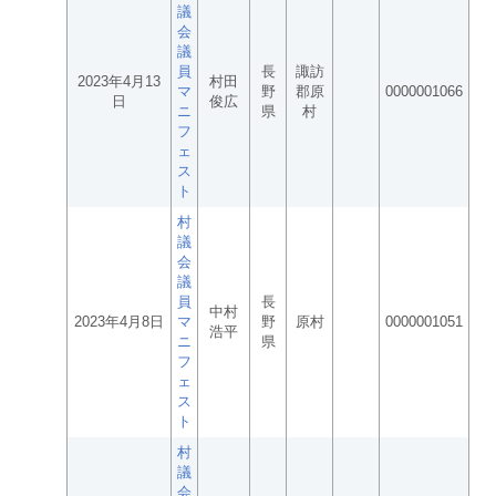
議
会
議
員
長
諏訪
2023年4月13
村田
マ
野
郡原
0000001066
日
俊広
ニ
県
村
フ
ェ
ス
ト
村
議
会
議
員
長
中村
2023年4月8日
マ
野
原村
0000001051
浩平
ニ
県
フ
ェ
ス
ト
村
議
会