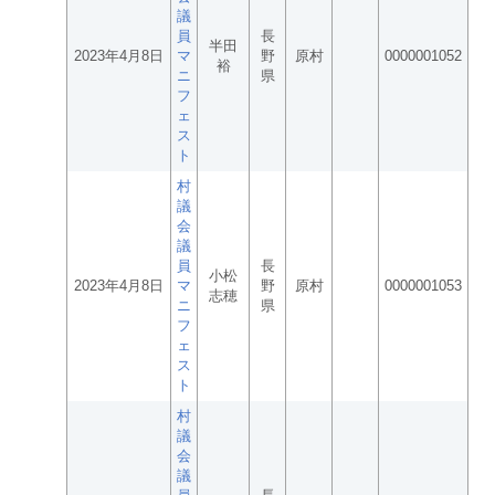
議
員
長
半田
2023年4月8日
マ
野
原村
0000001052
裕
ニ
県
フ
ェ
ス
ト
村
議
会
議
員
長
小松
2023年4月8日
マ
野
原村
0000001053
志穂
ニ
県
フ
ェ
ス
ト
村
議
会
議