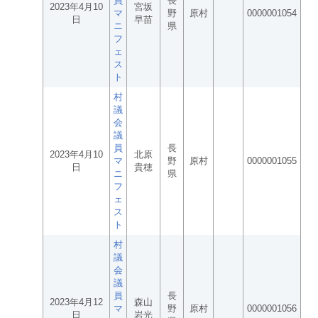
員
長
2023年4月10
宮坂
マ
野
原村
0000001054
日
早苗
ニ
県
フ
ェ
ス
ト
村
議
会
議
員
長
2023年4月10
北原
マ
野
原村
0000001055
日
貴穂
ニ
県
フ
ェ
ス
ト
村
議
会
議
員
長
2023年4月12
森山
マ
野
原村
0000001056
日
岩光