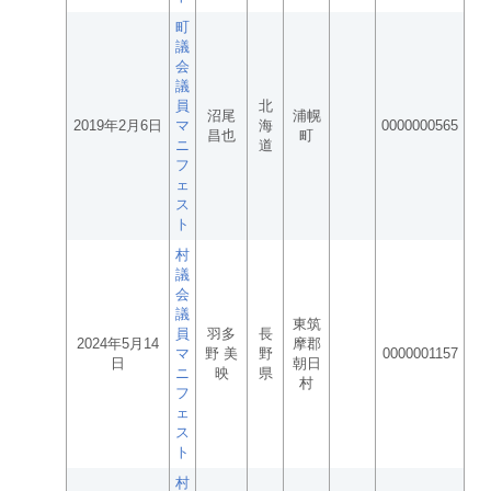
町
議
会
議
員
北
沼尾
浦幌
2019年2月6日
マ
海
0000000565
昌也
町
ニ
道
フ
ェ
ス
ト
村
議
会
議
東筑
員
羽多
長
2024年5月14
摩郡
マ
野 美
野
0000001157
日
朝日
ニ
映
県
村
フ
ェ
ス
ト
村