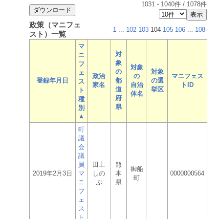
1031
-
1040
件 /
1078
件
政策（マニフェ
1
...
102
103
104
105
106
...
108
スト）一覧
マ
対
ニ
象
フ
対象
の
対象
ェ
政治
の
マニフェス
登録年月日
都
の選
ス
家名
自治
トID
道
挙区
ト
体名
府
種
県
別
▲
町
議
会
議
員
田上
熊
御船
2019年2月3日
マ
しの
本
0000000564
町
ニ
ぶ
県
フ
ェ
ス
ト