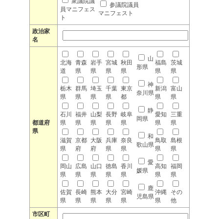
衆議院議
参議院議員
員マニフェス
マニフェスト
ト
政治家
名
山
北海
青森
岩手
宮城
秋田
福島
茨城
形県
道
県
県
県
県
県
県
神
栃木
群馬
埼玉
千葉
東京
新潟
富山
奈川県
県
県
県
県
都
県
県
静
石川
福井
山梨
長野
岐阜
愛知
三重
岡県
都道府
県
県
県
県
県
県
県
県
和
滋賀
京都
大阪
兵庫
奈良
鳥取
島根
歌山県
県
府
府
県
県
県
県
愛
岡山
広島
山口
徳島
香川
高知
福岡
媛県
県
県
県
県
県
県
県
鹿
佐賀
長崎
熊本
大分
宮崎
沖縄
その
児島県
県
県
県
県
県
県
他
市区町