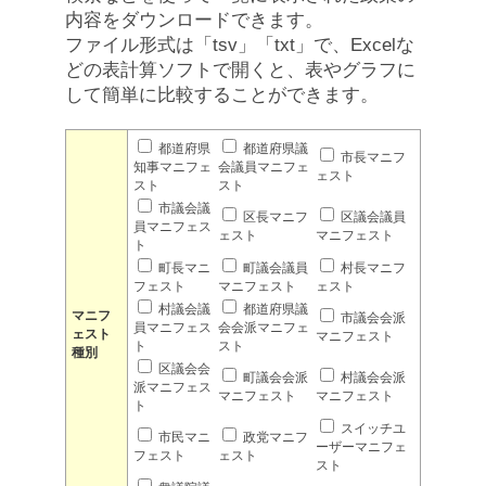
内容をダウンロードできます。
ファイル形式は「tsv」「txt」で、Excelな
どの表計算ソフトで開くと、表やグラフに
して簡単に比較することができます。
都道府県
都道府県議
市長マニフ
知事マニフェ
会議員マニフェ
ェスト
スト
スト
市議会議
区長マニフ
区議会議員
員マニフェス
ェスト
マニフェスト
ト
町長マニ
町議会議員
村長マニフ
フェスト
マニフェスト
ェスト
村議会議
都道府県議
マニフ
市議会会派
員マニフェス
会会派マニフェ
ェスト
マニフェスト
ト
スト
種別
区議会会
町議会会派
村議会会派
派マニフェス
マニフェスト
マニフェスト
ト
スイッチユ
市民マニ
政党マニフ
ーザーマニフェ
フェスト
ェスト
スト