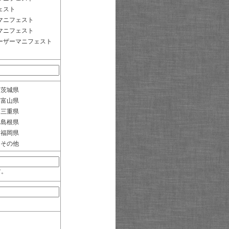
ェスト
マニフェスト
マニフェスト
ーザーマニフェスト
茨城県
富山県
三重県
島根県
福岡県
その他
す。