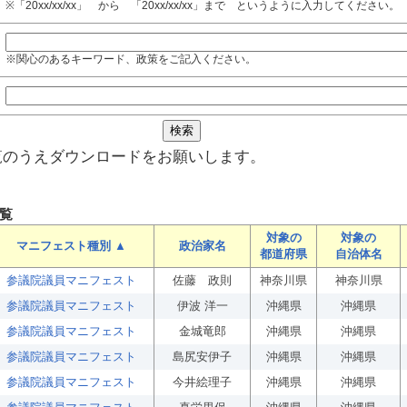
※「20xx/xx/xx」 から 「20xx/xx/xx」まで というように入力してください。
※関心のあるキーワード、政策をご記入ください。
覧のうえダウンロードをお願いします。
覧
対象の
対象の
マニフェスト種別 ▲
政治家名
都道府県
自治体名
参議院議員マニフェスト
佐藤 政則
神奈川県
神奈川県
参議院議員マニフェスト
伊波 洋一
沖縄県
沖縄県
参議院議員マニフェスト
金城竜郎
沖縄県
沖縄県
参議院議員マニフェスト
島尻安伊子
沖縄県
沖縄県
参議院議員マニフェスト
今井絵理子
沖縄県
沖縄県