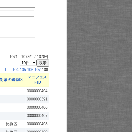
1071
-
1078
件 /
1078
件
1
...
104
105
106
107
108
マニフェス
対象の選挙区
トID
0000000404
0000000391
0000000406
0000000407
比例区
0000000408