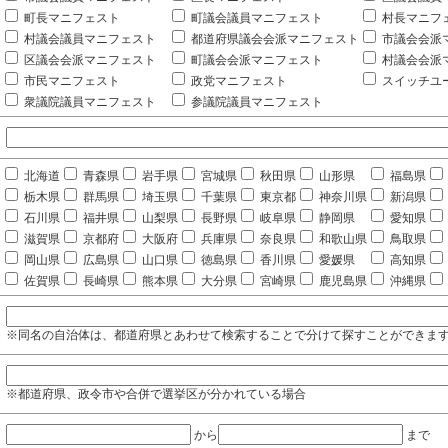
町長マニフェスト
町議会議員マニフェスト
村長マニフ
村議会議員マニフェスト
都道府県議会会派マニフェスト
市議会会派
区議会会派マニフェスト
町議会会派マニフェスト
村議会会派
市民マニフェスト
政党マニフェスト
スイッチユ
衆議院議員マニフェスト
参議院議員マニフェスト
北海道
青森県
岩手県
宮城県
秋田県
山形県
福島県
栃木県
群馬県
埼玉県
千葉県
東京都
神奈川県
新潟県
石川県
福井県
山梨県
長野県
岐阜県
静岡県
愛知県
滋賀県
京都府
大阪府
兵庫県
奈良県
和歌山県
鳥取県
岡山県
広島県
山口県
徳島県
香川県
愛媛県
高知県
佐賀県
長崎県
熊本県
大分県
宮崎県
鹿児島県
沖縄県
※同名の自治体は、都道府県とあわせて検索することで分けて探すことができま
※都道府県、政令市や合併で選挙区が分かれている場合
から
まで