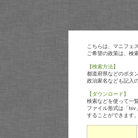
こちらは、マニフェ
ご希望の政策は、検
【検索方法】
都道府県などのボタ
政治家名なども記入
【ダウンロード】
検索などを使って一
ファイル形式は「tsv
することができます