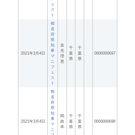
ェ
ス
ト
都
道
府
県
知
金
千
千
事
光
2021年3月4日
葉
葉
0000000697
マ
理
県
県
ニ
恵
フ
ェ
ス
ト
都
道
府
県
知
関
千
千
事
2021年3月4日
政
葉
葉
0000000698
マ
幸
県
県
ニ
フ