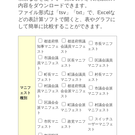
内容をダウンロードできます。
ファイル形式は「tsv」「txt」で、Excelな
どの表計算ソフトで開くと、表やグラフに
して簡単に比較することができます。
都道府県
都道府県議
市長マニフ
知事マニフェ
会議員マニフェ
ェスト
スト
スト
市議会議
区長マニフ
区議会議員
員マニフェス
ェスト
マニフェスト
ト
町長マニ
町議会議員
村長マニフ
フェスト
マニフェスト
ェスト
村議会議
都道府県議
マニフ
市議会会派
員マニフェス
会会派マニフェ
ェスト
マニフェスト
ト
スト
種別
区議会会
町議会会派
村議会会派
派マニフェス
マニフェスト
マニフェスト
ト
スイッチユ
市民マニ
政党マニフ
ーザーマニフェ
フェスト
ェスト
スト