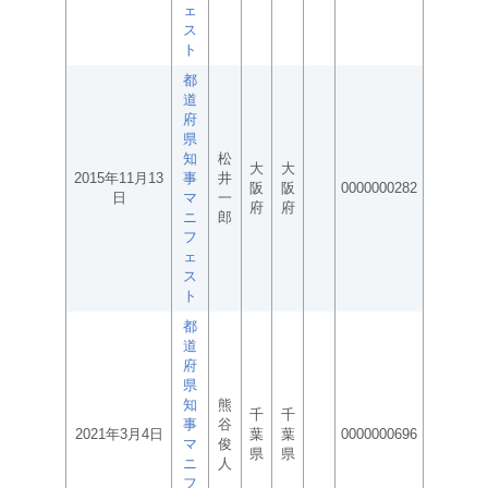
ェ
ス
ト
都
道
府
県
知
松
大
大
2015年11月13
事
井
阪
阪
0000000282
日
マ
一
府
府
ニ
郎
フ
ェ
ス
ト
都
道
府
県
知
熊
千
千
事
谷
2021年3月4日
葉
葉
0000000696
マ
俊
県
県
ニ
人
フ