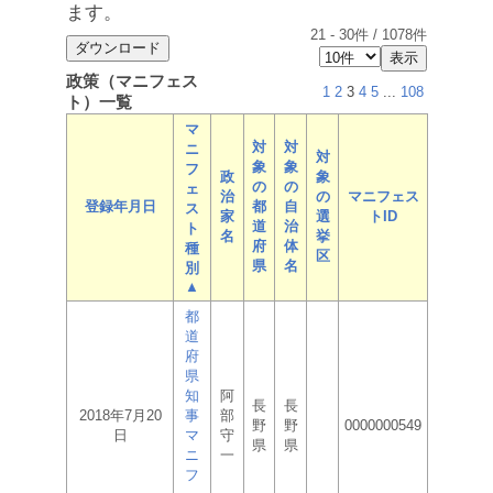
ます。
21
-
30
件 /
1078
件
政策（マニフェス
1
2
3
4
5
...
108
ト）一覧
マ
対
対
ニ
対
象
象
フ
政
象
の
の
ェ
治
の
マニフェス
登録年月日
都
自
ス
家
選
トID
道
治
ト
名
挙
府
体
種
区
県
名
別
▲
都
道
府
県
知
阿
長
長
2018年7月20
事
部
野
野
0000000549
日
マ
守
県
県
ニ
一
フ