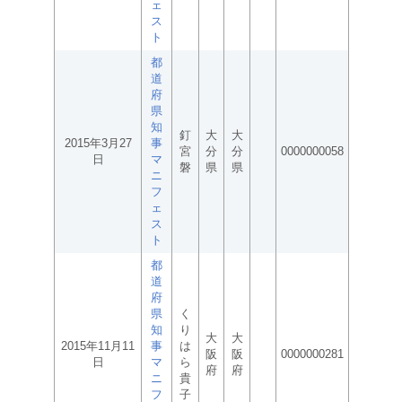
ェ
ス
ト
都
道
府
県
知
釘
大
大
2015年3月27
事
宮
分
分
0000000058
日
マ
磐
県
県
ニ
フ
ェ
ス
ト
都
道
府
県
く
知
り
大
大
2015年11月11
事
は
阪
阪
0000000281
日
マ
ら
府
府
ニ
貴
フ
子