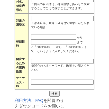
村名、
※同名の自治体は、都道府県とあわせて検索
都道府
することで分けて探すことができます。
県名
対象の
※都道府県、政令市や合併で選挙区が分かれ
選挙区
ている場合
から
登録日
まで
時
※「20xx/xx/xx」 から 「20xx/xx/xx」ま
で というように入力してください。
解決す
るため
※関心のあるキーワード、政策をご記入くだ
の重要
さい。
政策
マニフ
ェスト
ID
利用方法
、
FAQ
を閲覧のう
えダウンロードをお願いし