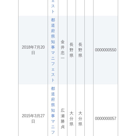
ェ
ス
ト
都
道
府
県
知
金
長
長
2018年7月20
事
井
野
野
0000000550
日
マ
忠
県
県
ニ
一
フ
ェ
ス
ト
都
道
府
県
知
広
大
大
2015年3月27
事
瀬
分
分
0000000057
日
マ
勝
県
県
ニ
貞
フ