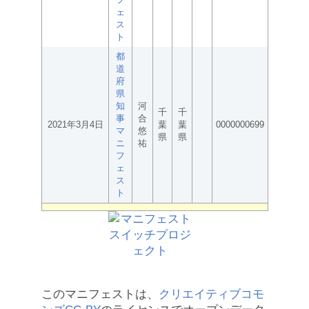
ェ
ス
ト
都
道
府
県
知
河
千
千
事
合
2021年3月4日
葉
葉
0000000699
マ
悠
県
県
ニ
祐
フ
ェ
ス
ト
このマニフェストは、
クリエイティブコモ