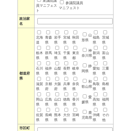
衆議院議
参議院議員
員マニフェス
マニフェスト
ト
政治家
名
山
北海
青森
岩手
宮城
秋田
福島
茨城
形県
道
県
県
県
県
県
県
神
栃木
群馬
埼玉
千葉
東京
新潟
富山
奈川県
県
県
県
県
都
県
県
静
石川
福井
山梨
長野
岐阜
愛知
三重
岡県
都道府
県
県
県
県
県
県
県
県
和
滋賀
京都
大阪
兵庫
奈良
鳥取
島根
歌山県
県
府
府
県
県
県
県
愛
岡山
広島
山口
徳島
香川
高知
福岡
媛県
県
県
県
県
県
県
県
鹿
佐賀
長崎
熊本
大分
宮崎
沖縄
その
児島県
県
県
県
県
県
県
他
市区町