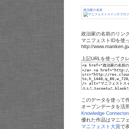
政治家の名前
政治家の名前のリンク
マニフェストIDを使
http://www.maniken.j
上記URLを使ってク
このデータを使って
オープンデータを活
Knowledge Connector
優れた作品はマニフ
マニフェスト大賞
で