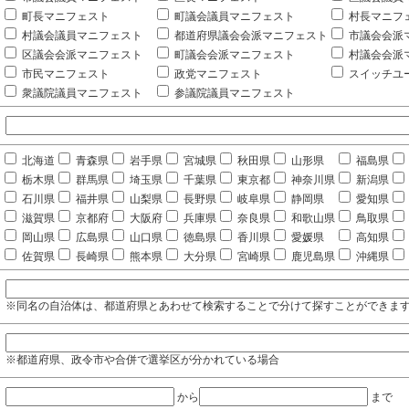
町長マニフェスト
町議会議員マニフェスト
村長マニフ
村議会議員マニフェスト
都道府県議会会派マニフェスト
市議会会派
区議会会派マニフェスト
町議会会派マニフェスト
村議会会派
市民マニフェスト
政党マニフェスト
スイッチユ
衆議院議員マニフェスト
参議院議員マニフェスト
北海道
青森県
岩手県
宮城県
秋田県
山形県
福島県
栃木県
群馬県
埼玉県
千葉県
東京都
神奈川県
新潟県
石川県
福井県
山梨県
長野県
岐阜県
静岡県
愛知県
滋賀県
京都府
大阪府
兵庫県
奈良県
和歌山県
鳥取県
岡山県
広島県
山口県
徳島県
香川県
愛媛県
高知県
佐賀県
長崎県
熊本県
大分県
宮崎県
鹿児島県
沖縄県
※同名の自治体は、都道府県とあわせて検索することで分けて探すことができま
※都道府県、政令市や合併で選挙区が分かれている場合
から
まで