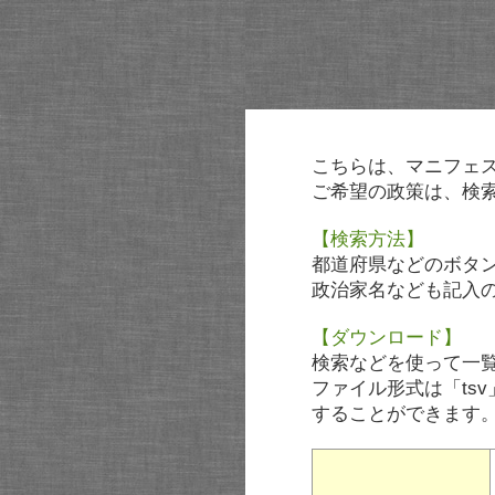
こちらは、マニフェ
ご希望の政策は、検
【検索方法】
都道府県などのボタ
政治家名なども記入
【ダウンロード】
検索などを使って一
ファイル形式は「tsv
することができます