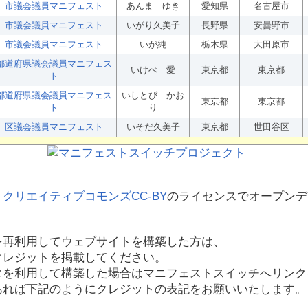
市議会議員マニフェスト
あんま ゆき
愛知県
名古屋市
市議会議員マニフェスト
いがり久美子
長野県
安曇野市
市議会議員マニフェスト
いが純
栃木県
大田原市
都道府県議会議員マニフェス
いけべ 愛
東京都
東京都
ト
都道府県議会議員マニフェス
いしとび かお
東京都
東京都
ト
り
区議会議員マニフェスト
いそだ久美子
東京都
世田谷区
、
クリエイティブコモンズCC-BY
のライセンスでオープンデ
を再利用してウェブサイトを構築した方は、
クレジットを掲載してください。
タを利用して構築した場合はマニフェストスイッチへリンク
あれば下記のようにクレジットの表記をお願いいたします。