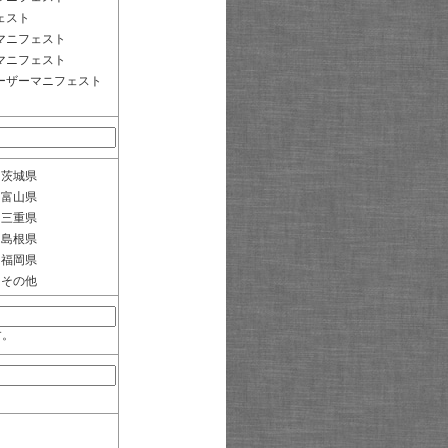
ェスト
マニフェスト
マニフェスト
ーザーマニフェスト
茨城県
富山県
三重県
島根県
福岡県
その他
す。