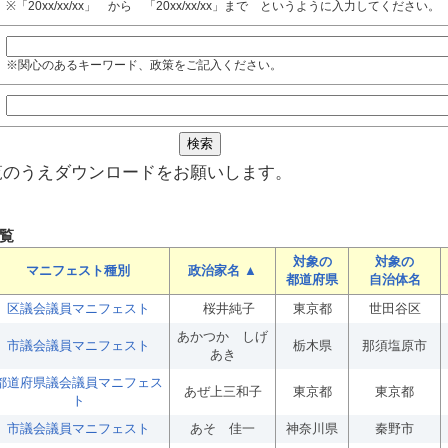
※「20xx/xx/xx」 から 「20xx/xx/xx」まで というように入力してください。
※関心のあるキーワード、政策をご記入ください。
覧のうえダウンロードをお願いします。
覧
対象の
対象の
マニフェスト種別
政治家名 ▲
都道府県
自治体名
区議会議員マニフェスト
桜井純子
東京都
世田谷区
あかつか しげ
市議会議員マニフェスト
栃木県
那須塩原市
あき
都道府県議会議員マニフェス
あぜ上三和子
東京都
東京都
ト
市議会議員マニフェスト
あそ 佳一
神奈川県
秦野市