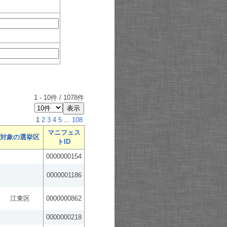
1
-
10
件 /
1078
件
1
2
3
4
5
...
108
マニフェス
対象の選挙区
トID
0000000154
0000001186
江東区
0000000862
0000000218