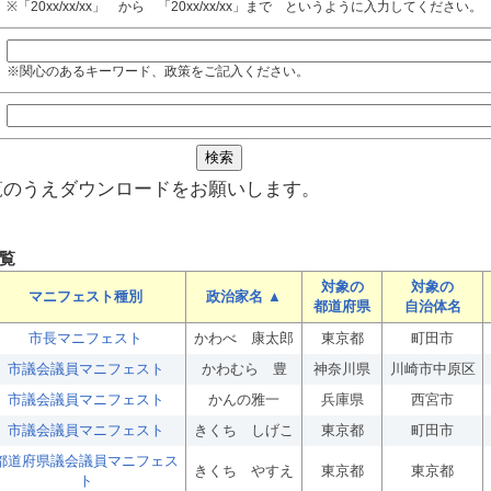
※「20xx/xx/xx」 から 「20xx/xx/xx」まで というように入力してください。
※関心のあるキーワード、政策をご記入ください。
覧のうえダウンロードをお願いします。
覧
対象の
対象の
マニフェスト種別
政治家名 ▲
都道府県
自治体名
市長マニフェスト
かわべ 康太郎
東京都
町田市
市議会議員マニフェスト
かわむら 豊
神奈川県
川崎市中原区
市議会議員マニフェスト
かんの雅一
兵庫県
西宮市
市議会議員マニフェスト
きくち しげこ
東京都
町田市
都道府県議会議員マニフェス
きくち やすえ
東京都
東京都
ト