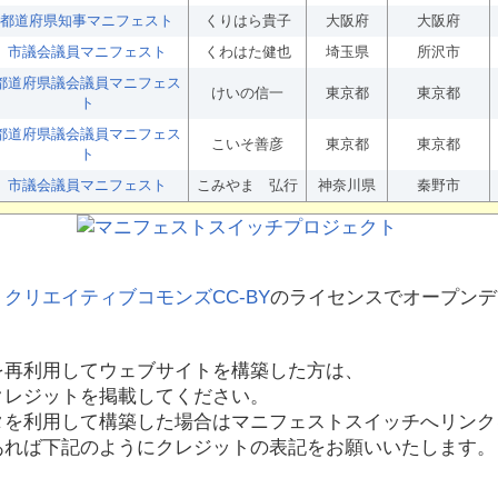
都道府県知事マニフェスト
くりはら貴子
大阪府
大阪府
市議会議員マニフェスト
くわはた健也
埼玉県
所沢市
都道府県議会議員マニフェス
けいの信一
東京都
東京都
ト
都道府県議会議員マニフェス
こいそ善彦
東京都
東京都
ト
市議会議員マニフェスト
こみやま 弘行
神奈川県
秦野市
、
クリエイティブコモンズCC-BY
のライセンスでオープンデ
を再利用してウェブサイトを構築した方は、
クレジットを掲載してください。
タを利用して構築した場合はマニフェストスイッチへリンク
あれば下記のようにクレジットの表記をお願いいたします。