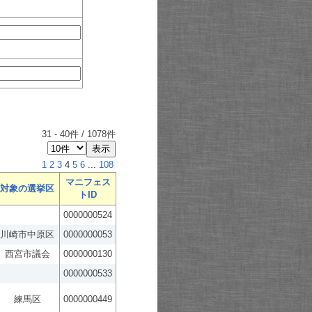
31
-
40
件 /
1078
件
1
2
3
4
5
6
...
108
マニフェス
対象の選挙区
トID
0000000524
川崎市中原区
0000000053
西宮市議会
0000000130
0000000533
練馬区
0000000449