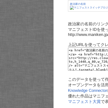
政治家の名前
政治家の名前のリンク
マニフェストIDを使
http://www.maniken.j
上記URLを使ってク
このデータを使って
オープンデータを活
Knowledge Connector
優れた作品はマニフ
マニフェスト大賞
で