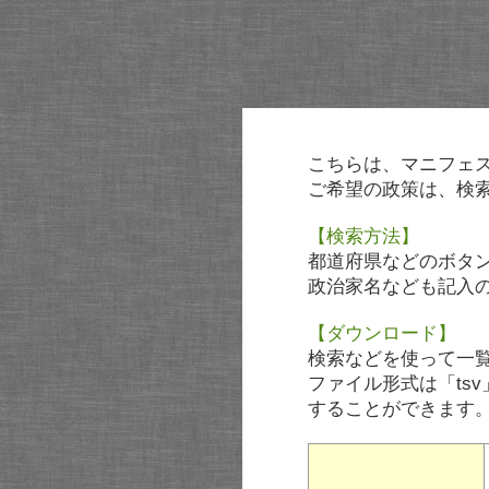
こちらは、マニフェ
ご希望の政策は、検
【検索方法】
都道府県などのボタ
政治家名なども記入
【ダウンロード】
検索などを使って一
ファイル形式は「tsv
することができます