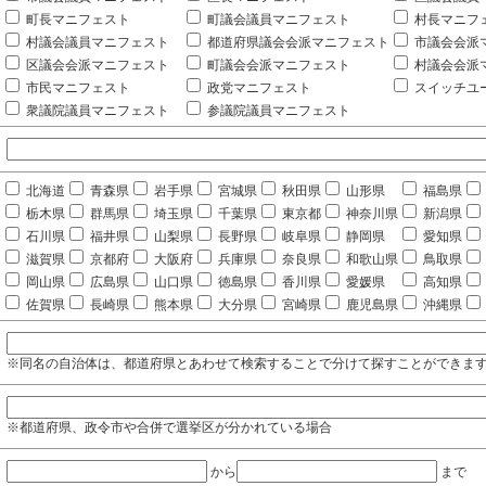
町長マニフェスト
町議会議員マニフェスト
村長マニフ
村議会議員マニフェスト
都道府県議会会派マニフェスト
市議会会派
区議会会派マニフェスト
町議会会派マニフェスト
村議会会派
市民マニフェスト
政党マニフェスト
スイッチユ
衆議院議員マニフェスト
参議院議員マニフェスト
北海道
青森県
岩手県
宮城県
秋田県
山形県
福島県
栃木県
群馬県
埼玉県
千葉県
東京都
神奈川県
新潟県
石川県
福井県
山梨県
長野県
岐阜県
静岡県
愛知県
滋賀県
京都府
大阪府
兵庫県
奈良県
和歌山県
鳥取県
岡山県
広島県
山口県
徳島県
香川県
愛媛県
高知県
佐賀県
長崎県
熊本県
大分県
宮崎県
鹿児島県
沖縄県
※同名の自治体は、都道府県とあわせて検索することで分けて探すことができま
※都道府県、政令市や合併で選挙区が分かれている場合
から
まで