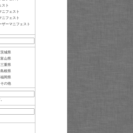
ェスト
マニフェスト
マニフェスト
ーザーマニフェスト
茨城県
富山県
三重県
島根県
福岡県
その他
す。