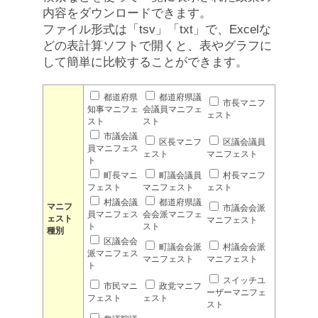
内容をダウンロードできます。
ファイル形式は「tsv」「txt」で、Excelな
どの表計算ソフトで開くと、表やグラフに
して簡単に比較することができます。
都道府県
都道府県議
市長マニフ
知事マニフェ
会議員マニフェ
ェスト
スト
スト
市議会議
区長マニフ
区議会議員
員マニフェス
ェスト
マニフェスト
ト
町長マニ
町議会議員
村長マニフ
フェスト
マニフェスト
ェスト
村議会議
都道府県議
マニフ
市議会会派
員マニフェス
会会派マニフェ
ェスト
マニフェスト
ト
スト
種別
区議会会
町議会会派
村議会会派
派マニフェス
マニフェスト
マニフェスト
ト
スイッチユ
市民マニ
政党マニフ
ーザーマニフェ
フェスト
ェスト
スト