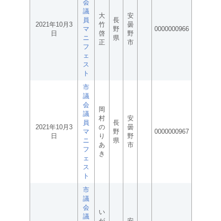
会
議
大
安
員
長
2021年10月3
竹
曇
マ
野
0000000966
日
啓
野
ニ
県
正
市
フ
ェ
ス
ト
市
議
会
岡
議
村
安
員
長
2021年10月3
の
曇
マ
野
0000000967
日
り
野
ニ
県
あ
市
フ
き
ェ
ス
ト
市
議
会
い
議
が
安