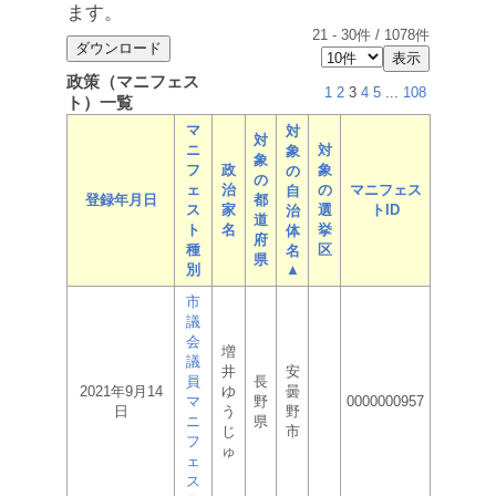
ます。
21
-
30
件 /
1078
件
政策（マニフェス
1
2
3
4
5
...
108
ト）一覧
マ
対
対
ニ
対
象
象
フ
政
象
の
の
ェ
治
の
マニフェス
自
登録年月日
都
ス
家
選
トID
治
道
ト
名
挙
体
府
種
区
名
県
別
▲
市
議
会
増
議
井
安
員
長
2021年9月14
ゆ
曇
マ
野
0000000957
日
う
野
ニ
県
じ
市
フ
ゅ
ェ
ス