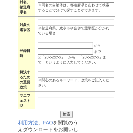
村名、
※同名の自治体は、都道府県とあわせて検索
都道府
することで分けて探すことができます。
県名
対象の
※都道府県、政令市や合併で選挙区が分かれ
選挙区
ている場合
から
登録日
まで
時
※「20xx/xx/xx」 から 「20xx/xx/xx」ま
で というように入力してください。
解決す
るため
※関心のあるキーワード、政策をご記入くだ
の重要
さい。
政策
マニフ
ェスト
ID
利用方法
、
FAQ
を閲覧のう
えダウンロードをお願いし