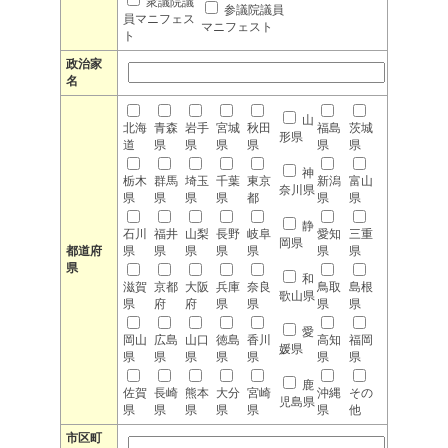
衆議院議
参議院議員
員マニフェス
マニフェスト
ト
政治家
名
山
北海
青森
岩手
宮城
秋田
福島
茨城
形県
道
県
県
県
県
県
県
神
栃木
群馬
埼玉
千葉
東京
新潟
富山
奈川県
県
県
県
県
都
県
県
静
石川
福井
山梨
長野
岐阜
愛知
三重
岡県
都道府
県
県
県
県
県
県
県
県
和
滋賀
京都
大阪
兵庫
奈良
鳥取
島根
歌山県
県
府
府
県
県
県
県
愛
岡山
広島
山口
徳島
香川
高知
福岡
媛県
県
県
県
県
県
県
県
鹿
佐賀
長崎
熊本
大分
宮崎
沖縄
その
児島県
県
県
県
県
県
県
他
市区町