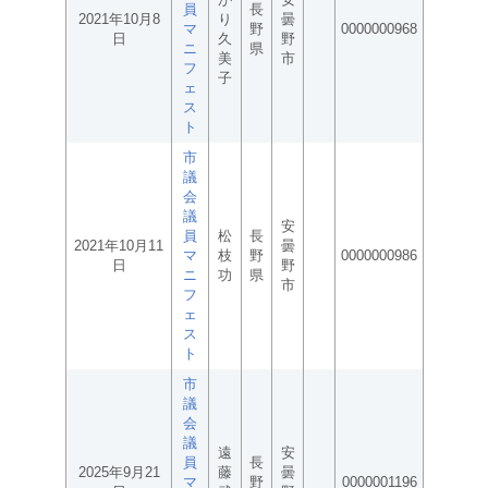
員
長
2021年10月8
り
曇
マ
野
0000000968
日
久
野
ニ
県
美
市
フ
子
ェ
ス
ト
市
議
会
議
安
員
松
長
2021年10月11
曇
マ
枝
野
0000000986
日
野
ニ
功
県
市
フ
ェ
ス
ト
市
議
会
議
遠
安
員
長
2025年9月21
藤
曇
マ
野
0000001196