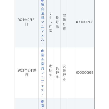
市
議
会
議
う
安
員
す
長
2021年9月21
曇
マ
い
野
0000000960
日
野
ニ
泰
県
市
フ
彦
ェ
ス
ト
市
議
会
議
辻
安
員
長
2021年9月30
谷
曇
マ
野
0000000965
日
洋
野
ニ
県
一
市
フ
ェ
ス
ト
市
議