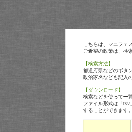
こちらは、マニフェ
ご希望の政策は、検
【検索方法】
都道府県などのボタ
政治家名なども記入
【ダウンロード】
検索などを使って一
ファイル形式は「tsv
することができます