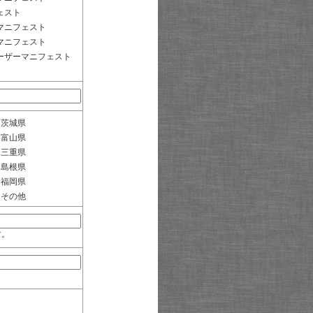
ェスト
マニフェスト
マニフェスト
ーザーマニフェスト
茨城県
富山県
三重県
島根県
福岡県
その他
す。