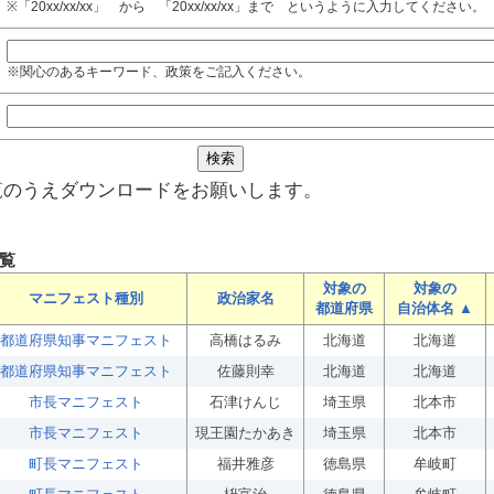
※「20xx/xx/xx」 から 「20xx/xx/xx」まで というように入力してください。
※関心のあるキーワード、政策をご記入ください。
覧のうえダウンロードをお願いします。
覧
対象の
対象の
マニフェスト種別
政治家名
都道府県
自治体名 ▲
都道府県知事マニフェスト
高橋はるみ
北海道
北海道
都道府県知事マニフェスト
佐藤則幸
北海道
北海道
市長マニフェスト
石津けんじ
埼玉県
北本市
市長マニフェスト
現王園たかあき
埼玉県
北本市
町長マニフェスト
福井雅彦
徳島県
牟岐町