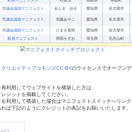
町長マニフェスト
枡富治
徳島県
牟岐町
市議会議員マニフェスト
あんま ゆき
愛知県
名古屋市
市議会議員マニフェスト
加藤あやこ
愛知県
名古屋市
市議会議員マニフェスト
たまき真悟
愛知県
名古屋市
町長マニフェスト
岡部かずお
埼玉県
毛呂山町
、
クリエイティブコモンズCC-BY
のライセンスでオープンデ
を再利用してウェブサイトを構築した方は、
クレジットを掲載してください。
タを利用して構築した場合はマニフェストスイッチへリンク
あれば下記のようにクレジットの表記をお願いいたします。