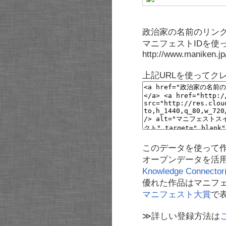
政治家の名前のリンク
マニフェストIDを使
http://www.maniken.j
上記URLを使ってク
このデータを使って
オープンデータを活
Knowledge Connector
優れた作品はマニフ
マニフェスト大賞
で
≫詳しい登録方法は