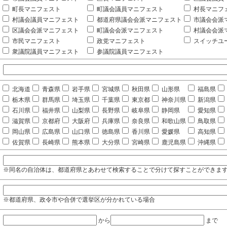
町長マニフェスト
町議会議員マニフェスト
村長マニフ
村議会議員マニフェスト
都道府県議会会派マニフェスト
市議会会派
区議会会派マニフェスト
町議会会派マニフェスト
村議会会派
市民マニフェスト
政党マニフェスト
スイッチユ
衆議院議員マニフェスト
参議院議員マニフェスト
北海道
青森県
岩手県
宮城県
秋田県
山形県
福島県
栃木県
群馬県
埼玉県
千葉県
東京都
神奈川県
新潟県
石川県
福井県
山梨県
長野県
岐阜県
静岡県
愛知県
滋賀県
京都府
大阪府
兵庫県
奈良県
和歌山県
鳥取県
岡山県
広島県
山口県
徳島県
香川県
愛媛県
高知県
佐賀県
長崎県
熊本県
大分県
宮崎県
鹿児島県
沖縄県
※同名の自治体は、都道府県とあわせて検索することで分けて探すことができま
※都道府県、政令市や合併で選挙区が分かれている場合
から
まで