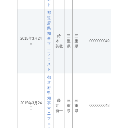
ト
都
道
府
県
知
鈴
三
三
2015年3月24
事
木
重
重
0000000049
日
マ
英敬
県
県
ニ
フ
ェ
ス
ト
都
道
府
県
知
藤
三
三
2015年3月24
事
井
重
重
0000000048
日
マ
新一
県
県
ニ
フ
ェ