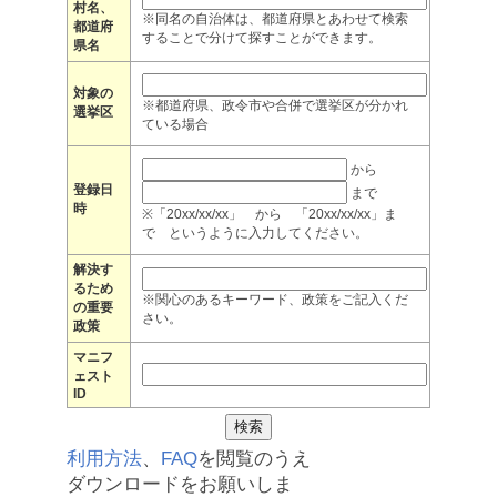
村名、
※同名の自治体は、都道府県とあわせて検索
都道府
することで分けて探すことができます。
県名
対象の
※都道府県、政令市や合併で選挙区が分かれ
選挙区
ている場合
から
登録日
まで
時
※「20xx/xx/xx」 から 「20xx/xx/xx」ま
で というように入力してください。
解決す
るため
※関心のあるキーワード、政策をご記入くだ
の重要
さい。
政策
マニフ
ェスト
ID
利用方法
、
FAQ
を閲覧のうえ
ダウンロードをお願いしま