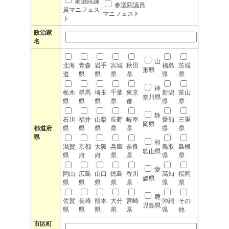
衆議院議
参議院議員
員マニフェス
マニフェスト
ト
政治家
名
山
北海
青森
岩手
宮城
秋田
福島
茨城
形県
道
県
県
県
県
県
県
神
栃木
群馬
埼玉
千葉
東京
新潟
富山
奈川県
県
県
県
県
都
県
県
静
石川
福井
山梨
長野
岐阜
愛知
三重
岡県
都道府
県
県
県
県
県
県
県
県
和
滋賀
京都
大阪
兵庫
奈良
鳥取
島根
歌山県
県
府
府
県
県
県
県
愛
岡山
広島
山口
徳島
香川
高知
福岡
媛県
県
県
県
県
県
県
県
鹿
佐賀
長崎
熊本
大分
宮崎
沖縄
その
児島県
県
県
県
県
県
県
他
市区町