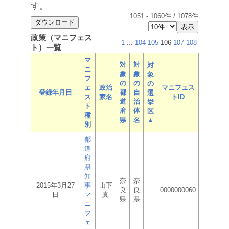
す。
1051
-
1060
件 /
1078
件
政策（マニフェス
1
...
104
105
106
107
108
ト）一覧
マ
対
対
対
ニ
象
象
象
フ
の
の
の
ェ
政治
マニフェス
登録年月日
都
自
選
ス
家名
トID
道
治
挙
ト
府
体
区
種
県
名
▲
別
都
道
府
県
知
奈
奈
2015年3月27
事
山下
良
良
0000000060
日
マ
真
県
県
ニ
フ
ェ