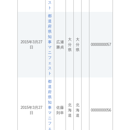
ス
ト
都
道
府
県
知
大
大
2015年3月27
事
広瀬
分
分
0000000057
日
マ
勝貞
県
県
ニ
フ
ェ
ス
ト
都
道
府
県
知
北
北
2015年3月27
事
佐藤
海
海
0000000056
日
マ
則幸
道
道
ニ
フ
ェ