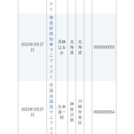
ス
ト
都
道
府
県
知
高橋
北
北
2015年3月27
事
はる
海
海
0000000055
日
マ
み
道
道
ニ
フ
ェ
ス
ト
市
議
会
議
川
神
員
久米
崎
2015年3月27
奈
マ
英一
市
0000000054
日
川
ニ
郎
幸
県
フ
区
ェ
ス