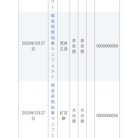
ス
ト
都
道
府
県
知
奈
奈
2015年3月27
事
荒井
良
良
0000000059
日
マ
正吾
県
県
ニ
フ
ェ
ス
ト
都
道
府
県
知
大
大
2015年3月27
事
釘宮
分
分
0000000058
日
マ
磐
県
県
ニ
フ
ェ