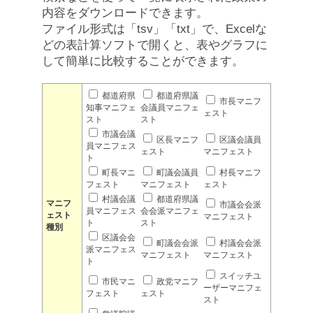
内容をダウンロードできます。
ファイル形式は「tsv」「txt」で、Excelな
どの表計算ソフトで開くと、表やグラフに
して簡単に比較することができます。
都道府県
都道府県議
市長マニフ
知事マニフェ
会議員マニフェ
ェスト
スト
スト
市議会議
区長マニフ
区議会議員
員マニフェス
ェスト
マニフェスト
ト
町長マニ
町議会議員
村長マニフ
フェスト
マニフェスト
ェスト
村議会議
都道府県議
マニフ
市議会会派
員マニフェス
会会派マニフェ
ェスト
マニフェスト
ト
スト
種別
区議会会
町議会会派
村議会会派
派マニフェス
マニフェスト
マニフェスト
ト
スイッチユ
市民マニ
政党マニフ
ーザーマニフェ
フェスト
ェスト
スト