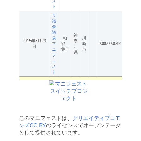
ス
ト
市
議
会
議
神
員
粕
川
2015年3月23
奈
マ
谷
崎
0000000042
日
川
ニ
葉子
市
県
フ
ェ
ス
ト
このマニフェストは、
クリエイティブコモ
ンズCC-BY
のライセンスでオープンデータ
として提供されています。