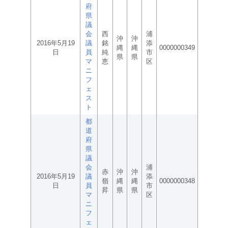
府
県
議
会
西
浦
沖
沖
2016年5月19
議
銘
添
縄
縄
0000000349
日
員
純
市
県
県
マ
恵
区
ニ
フ
ェ
ス
ト
都
道
府
県
議
会
浦
赤
沖
沖
2016年5月19
議
添
嶺
縄
縄
0000000348
日
員
市
昇
県
県
マ
区
ニ
フ
ェ