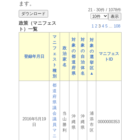
ます。
21
-
30
件 /
1078
件
政策（マニフェス
1
2
3
4
5
...
108
ト）一覧
マ
対
対
対
ニ
象
象
象
フ
政
の
の
の
ェ
治
マニフェス
登録年月日
都
自
選
ス
家
トID
道
治
挙
ト
名
府
体
区
種
県
名
▲
別
都
道
府
県
議
会
当
浦
沖
沖
2016年5月19
議
山
添
縄
縄
0000000353
日
員
勝
市
県
県
マ
利
区
ニ