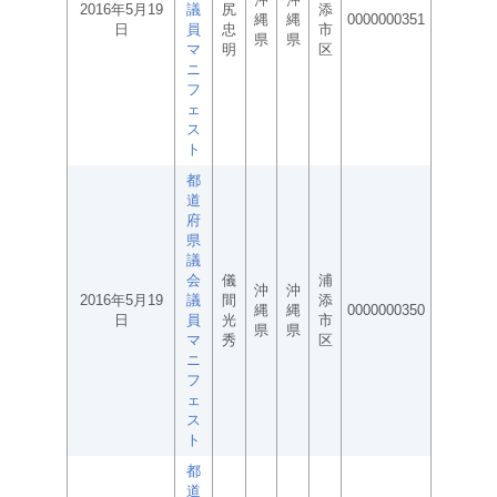
2016年5月19
議
尻
添
縄
縄
0000000351
日
員
忠
市
県
県
マ
明
区
ニ
フ
ェ
ス
ト
都
道
府
県
議
会
儀
浦
沖
沖
2016年5月19
議
間
添
縄
縄
0000000350
日
員
光
市
県
県
マ
秀
区
ニ
フ
ェ
ス
ト
都
道