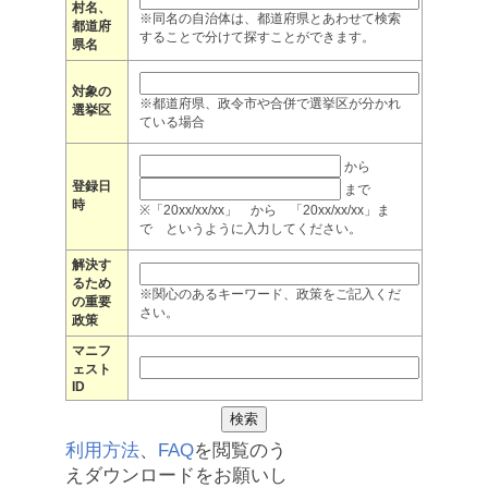
村名、
※同名の自治体は、都道府県とあわせて検索
都道府
することで分けて探すことができます。
県名
対象の
※都道府県、政令市や合併で選挙区が分かれ
選挙区
ている場合
から
登録日
まで
時
※「20xx/xx/xx」 から 「20xx/xx/xx」ま
で というように入力してください。
解決す
るため
※関心のあるキーワード、政策をご記入くだ
の重要
さい。
政策
マニフ
ェスト
ID
利用方法
、
FAQ
を閲覧のう
えダウンロードをお願いし