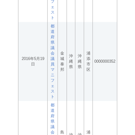
フ
ェ
ス
ト
都
道
府
県
議
会
金
浦
沖
沖
2016年5月19
議
城
添
縄
縄
0000000352
日
員
泰
市
県
県
マ
邦
区
ニ
フ
ェ
ス
ト
都
道
府
県
議
会
島
浦
沖
沖