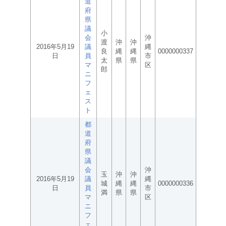
道
府
県
議
小
会
沖
渡
沖
沖
2016年5月19
議
縄
良
縄
縄
0000000337
日
員
市
太
県
県
マ
区
郎
ニ
フ
ェ
ス
ト
都
道
府
県
議
会
沖
玉
沖
沖
2016年5月19
議
縄
城
縄
縄
0000000336
日
員
市
満
県
県
マ
区
ニ
フ
ェ