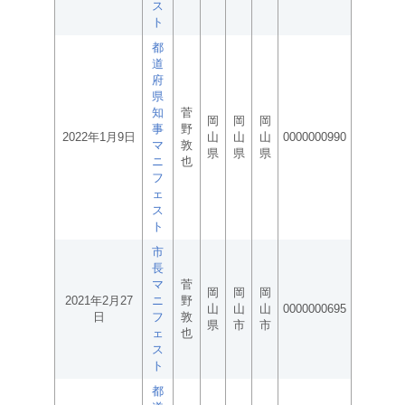
ス
ト
都
道
府
県
知
菅
岡
岡
岡
事
野
2022年1月9日
山
山
山
0000000990
マ
敦
県
県
県
ニ
也
フ
ェ
ス
ト
市
長
マ
菅
岡
岡
岡
2021年2月27
ニ
野
山
山
山
0000000695
日
フ
敦
県
市
市
ェ
也
ス
ト
都