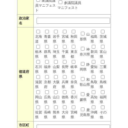
衆議院議
参議院議員
員マニフェス
マニフェスト
ト
政治家
名
山
北海
青森
岩手
宮城
秋田
福島
茨城
形県
道
県
県
県
県
県
県
神
栃木
群馬
埼玉
千葉
東京
新潟
富山
奈川県
県
県
県
県
都
県
県
静
石川
福井
山梨
長野
岐阜
愛知
三重
岡県
都道府
県
県
県
県
県
県
県
県
和
滋賀
京都
大阪
兵庫
奈良
鳥取
島根
歌山県
県
府
府
県
県
県
県
愛
岡山
広島
山口
徳島
香川
高知
福岡
媛県
県
県
県
県
県
県
県
鹿
佐賀
長崎
熊本
大分
宮崎
沖縄
その
児島県
県
県
県
県
県
県
他
市区町