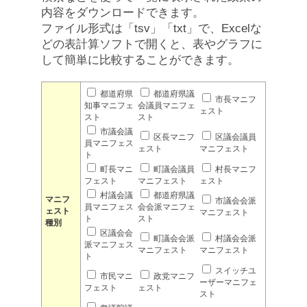
内容をダウンロードできます。
ファイル形式は「tsv」「txt」で、Excelな
どの表計算ソフトで開くと、表やグラフに
して簡単に比較することができます。
都道府県
都道府県議
市長マニフ
知事マニフェ
会議員マニフェ
ェスト
スト
スト
市議会議
区長マニフ
区議会議員
員マニフェス
ェスト
マニフェスト
ト
町長マニ
町議会議員
村長マニフ
フェスト
マニフェスト
ェスト
村議会議
都道府県議
マニフ
市議会会派
員マニフェス
会会派マニフェ
ェスト
マニフェスト
ト
スト
種別
区議会会
町議会会派
村議会会派
派マニフェス
マニフェスト
マニフェスト
ト
スイッチユ
市民マニ
政党マニフ
ーザーマニフェ
フェスト
ェスト
スト