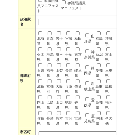
衆議院議
参議院議員
員マニフェス
マニフェスト
ト
政治家
名
山
北海
青森
岩手
宮城
秋田
福島
茨城
形県
道
県
県
県
県
県
県
神
栃木
群馬
埼玉
千葉
東京
新潟
富山
奈川県
県
県
県
県
都
県
県
静
石川
福井
山梨
長野
岐阜
愛知
三重
岡県
都道府
県
県
県
県
県
県
県
県
和
滋賀
京都
大阪
兵庫
奈良
鳥取
島根
歌山県
県
府
府
県
県
県
県
愛
岡山
広島
山口
徳島
香川
高知
福岡
媛県
県
県
県
県
県
県
県
鹿
佐賀
長崎
熊本
大分
宮崎
沖縄
その
児島県
県
県
県
県
県
県
他
市区町