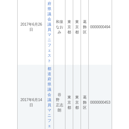
府
県
議
会
和泉
東
東
葛
2017年6月26
議
なお
京
京
飾
0000000494
日
員
み
都
都
区
マ
ニ
フ
ェ
ス
ト
都
道
府
県
議
会
谷
東
東
葛
2017年6月14
議
野
京
京
飾
0000000453
日
員
正志
都
都
区
マ
朗
ニ
フ
ェ