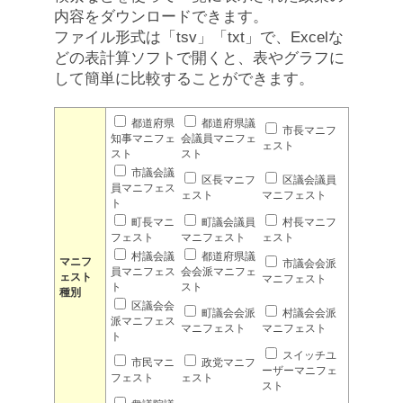
内容をダウンロードできます。
ファイル形式は「tsv」「txt」で、Excelな
どの表計算ソフトで開くと、表やグラフに
して簡単に比較することができます。
都道府県
都道府県議
市長マニフ
知事マニフェ
会議員マニフェ
ェスト
スト
スト
市議会議
区長マニフ
区議会議員
員マニフェス
ェスト
マニフェスト
ト
町長マニ
町議会議員
村長マニフ
フェスト
マニフェスト
ェスト
村議会議
都道府県議
マニフ
市議会会派
員マニフェス
会会派マニフェ
ェスト
マニフェスト
ト
スト
種別
区議会会
町議会会派
村議会会派
派マニフェス
マニフェスト
マニフェスト
ト
スイッチユ
市民マニ
政党マニフ
ーザーマニフェ
フェスト
ェスト
スト