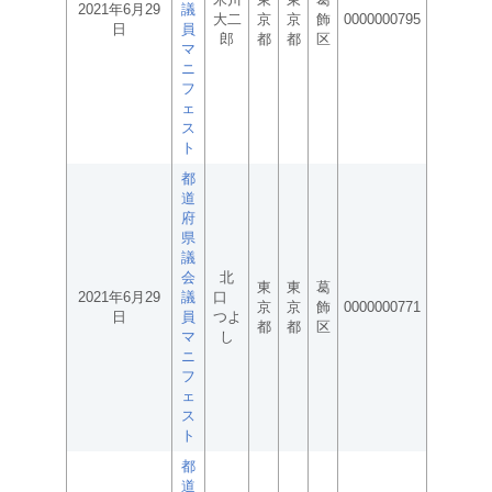
2021年6月29
議
大二
京
京
飾
0000000795
日
員
郎
都
都
区
マ
ニ
フ
ェ
ス
ト
都
道
府
県
議
会
北
東
東
葛
2021年6月29
議
口
京
京
飾
0000000771
日
員
つよ
都
都
区
マ
し
ニ
フ
ェ
ス
ト
都
道