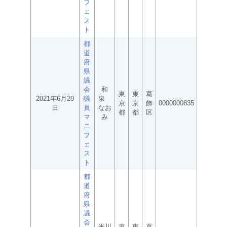
フ
ェ
ス
ト
都
道
府
県
議
会
和
東
東
葛
2021年6月29
議
泉
京
京
飾
0000000835
日
員
なお
都
都
区
マ
み
ニ
フ
ェ
ス
ト
都
道
府
県
議
会
米川
東
東
葛