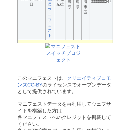
縄
縄
湾
0000000347
日
員
光雄
県
県
市
マ
区
ニ
フ
ェ
ス
ト
このマニフェストは、
クリエイティブコモ
ンズCC-BY
のライセンスでオープンデータ
として提供されています。
マニフェストデータを再利用してウェブサ
イトを構築した方は、
各マニフェストへのクレジットを掲載して
ください。