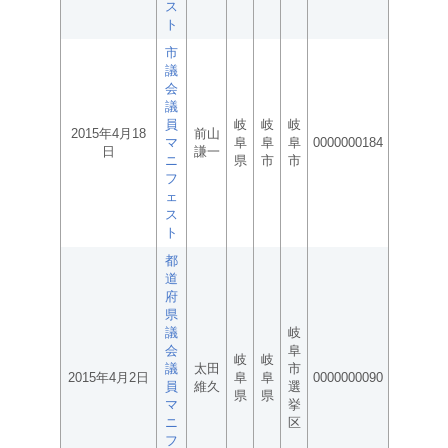
ス
ト
市
議
会
議
員
岐
岐
岐
2015年4月18
前山
マ
阜
阜
阜
0000000184
日
謙一
ニ
県
市
市
フ
ェ
ス
ト
都
道
府
県
議
岐
会
阜
岐
岐
議
太田
市
2015年4月2日
阜
阜
0000000090
員
維久
選
県
県
マ
挙
ニ
区
フ