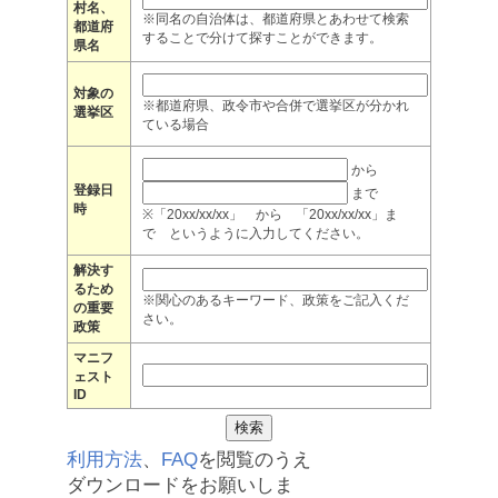
村名、
※同名の自治体は、都道府県とあわせて検索
都道府
することで分けて探すことができます。
県名
対象の
※都道府県、政令市や合併で選挙区が分かれ
選挙区
ている場合
から
登録日
まで
時
※「20xx/xx/xx」 から 「20xx/xx/xx」ま
で というように入力してください。
解決す
るため
※関心のあるキーワード、政策をご記入くだ
の重要
さい。
政策
マニフ
ェスト
ID
利用方法
、
FAQ
を閲覧のうえ
ダウンロードをお願いしま