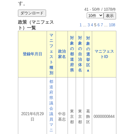
す。
41
-
50
件 /
1078
件
政策（マニフェス
1
...
3
4
5
6
7
...
108
ト）一覧
マ
対
対
対
ニ
象
象
象
フ
の
の
の
ェ
政治
マニフェス
登録年月日
都
自
選
ス
家名
トID
道
治
挙
ト
府
体
区
種
県
名
▲
別
都
道
府
県
議
会
東
東
葛
2021年6月29
議
中谷
京
京
飾
0000000844
日
員
基志
都
都
区
マ
ニ