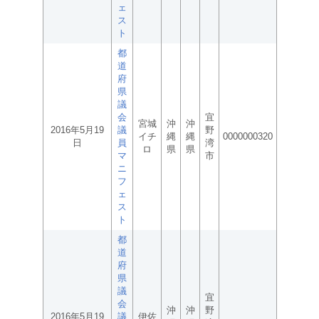
ェ
ス
ト
都
道
府
県
議
会
宜
宮城
沖
沖
2016年5月19
議
野
イチ
縄
縄
0000000320
日
員
湾
ロ
県
県
マ
市
ニ
フ
ェ
ス
ト
都
道
府
県
議
宜
会
沖
沖
野
2016年5月19
議
伊佐