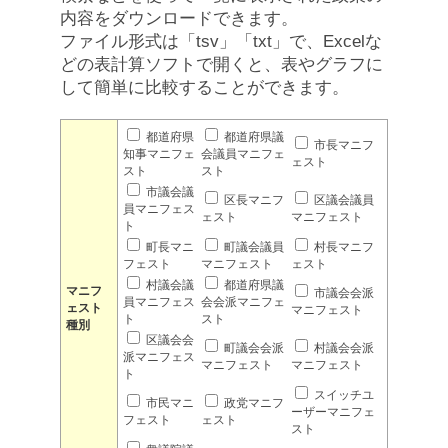
内容をダウンロードできます。
ファイル形式は「tsv」「txt」で、Excelな
どの表計算ソフトで開くと、表やグラフに
して簡単に比較することができます。
都道府県
都道府県議
市長マニフ
知事マニフェ
会議員マニフェ
ェスト
スト
スト
市議会議
区長マニフ
区議会議員
員マニフェス
ェスト
マニフェスト
ト
町長マニ
町議会議員
村長マニフ
フェスト
マニフェスト
ェスト
村議会議
都道府県議
マニフ
市議会会派
員マニフェス
会会派マニフェ
ェスト
マニフェスト
ト
スト
種別
区議会会
町議会会派
村議会会派
派マニフェス
マニフェスト
マニフェスト
ト
スイッチユ
市民マニ
政党マニフ
ーザーマニフェ
フェスト
ェスト
スト