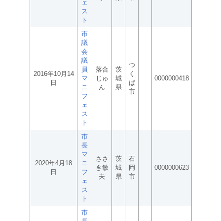
ェ
ス
ト
市
議
会
議
つ
員
落合
茨
2016年10月14
く
マ
じゅ
城
0000000418
日
ば
ニ
ん
県
市
フ
ェ
ス
ト
市
長
マ
ささ
茨
石
2020年4月18
ニ
き敏
城
岡
0000000623
日
フ
夫
県
市
ェ
ス
ト
市