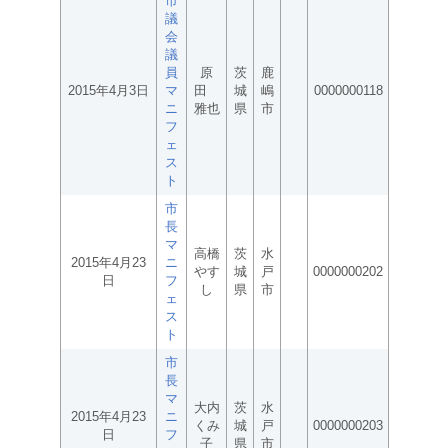
市
議
会
議
員
原
茨
鹿
2015年4月3日
マ
田
城
嶋
0000000118
ニ
雅也
県
市
フ
ェ
ス
ト
市
長
マ
高橋
茨
水
2015年4月23
ニ
やす
城
戸
0000000202
日
フ
し
県
市
ェ
ス
ト
市
長
マ
大内
茨
水
2015年4月23
ニ
くみ
城
戸
0000000203
日
フ
子
県
市