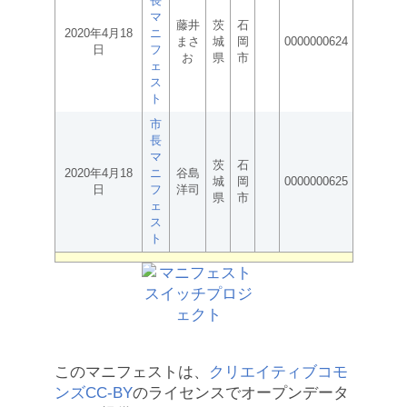
長
マ
藤井
茨
石
2020年4月18
ニ
まさ
城
岡
0000000624
日
フ
お
県
市
ェ
ス
ト
市
長
マ
茨
石
2020年4月18
ニ
谷島
城
岡
0000000625
日
フ
洋司
県
市
ェ
ス
ト
このマニフェストは、
クリエイティブコモ
ンズCC-BY
のライセンスでオープンデータ