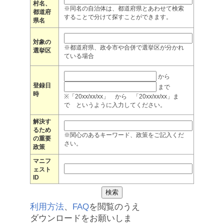
村名、
※同名の自治体は、都道府県とあわせて検索
都道府
することで分けて探すことができます。
県名
対象の
※都道府県、政令市や合併で選挙区が分かれ
選挙区
ている場合
から
登録日
まで
時
※「20xx/xx/xx」 から 「20xx/xx/xx」ま
で というように入力してください。
解決す
るため
※関心のあるキーワード、政策をご記入くだ
の重要
さい。
政策
マニフ
ェスト
ID
利用方法
、
FAQ
を閲覧のうえ
ダウンロードをお願いしま