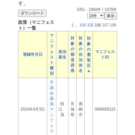
す。
1051
-
1060
件 /
1078
件
政策（マニフェス
1
...
104
105
106
107
108
ト）一覧
マ
対
対
対
ニ
象
象
象
フ
の
の
の
ェ
政治
マニフェス
登録年月日
都
自
選
ス
家名
トID
道
治
挙
ト
府
体
区
種
県
名
▲
別
市
議
会
議
員
田
茨
鹿
2015年4月3日
マ
口
城
嶋
0000000115
ニ
茂
県
市
フ
ェ
ス