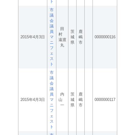
ト
市
議
会
議
田
員
茨
鹿
村
2015年4月3日
マ
城
嶋
0000000116
遠渡
ニ
県
市
丸
フ
ェ
ス
ト
市
議
会
議
員
内
茨
鹿
2015年4月3日
マ
山
城
嶋
0000000117
ニ
一
県
市
フ
ェ
ス
ト