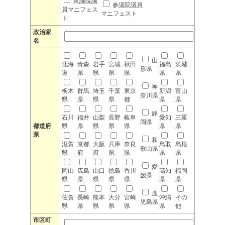
衆議院議
参議院議員
員マニフェス
マニフェスト
ト
政治家
名
山
北海
青森
岩手
宮城
秋田
福島
茨城
形県
道
県
県
県
県
県
県
神
栃木
群馬
埼玉
千葉
東京
新潟
富山
奈川県
県
県
県
県
都
県
県
静
石川
福井
山梨
長野
岐阜
愛知
三重
岡県
都道府
県
県
県
県
県
県
県
県
和
滋賀
京都
大阪
兵庫
奈良
鳥取
島根
歌山県
県
府
府
県
県
県
県
愛
岡山
広島
山口
徳島
香川
高知
福岡
媛県
県
県
県
県
県
県
県
鹿
佐賀
長崎
熊本
大分
宮崎
沖縄
その
児島県
県
県
県
県
県
県
他
市区町