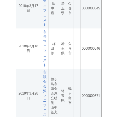
マ
田
埼
久
2018年3月17
ニ
中
玉
喜
0000000545
日
フ
暄二
県
市
ェ
ス
ト
市
長
マ
梅
埼
久
2018年3月18
ニ
田
玉
喜
0000000546
日
フ
修一
県
市
ェ
ス
ト
市
議
鶴ヶ
会
島市
会
議会
鶴
派
埼
2019年3月28
会派
ヶ
マ
玉
0000000571
日
公明
島
ニ
県
党
市
フ
山中
ェ
基充
ス