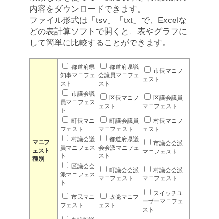
内容をダウンロードできます。
ファイル形式は「tsv」「txt」で、Excelな
どの表計算ソフトで開くと、表やグラフに
して簡単に比較することができます。
都道府県
都道府県議
市長マニフ
知事マニフェ
会議員マニフェ
ェスト
スト
スト
市議会議
区長マニフ
区議会議員
員マニフェス
ェスト
マニフェスト
ト
町長マニ
町議会議員
村長マニフ
フェスト
マニフェスト
ェスト
村議会議
都道府県議
マニフ
市議会会派
員マニフェス
会会派マニフェ
ェスト
マニフェスト
ト
スト
種別
区議会会
町議会会派
村議会会派
派マニフェス
マニフェスト
マニフェスト
ト
スイッチユ
市民マニ
政党マニフ
ーザーマニフェ
フェスト
ェスト
スト