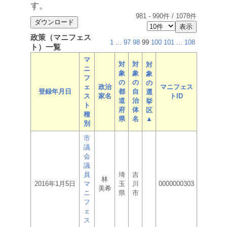
す。
981
-
990
件 /
1078
件
政策（マニフェス
1
...
97
98
99
100
101
...
108
ト）一覧
マ
対
対
対
ニ
象
象
象
フ
の
の
の
ェ
政治
マニフェス
登録年月日
都
自
選
ス
家名
トID
道
治
挙
ト
府
体
区
種
県
名
▲
別
市
議
会
議
員
埼
吉
林
2016年1月5日
マ
玉
川
0000000303
美希
ニ
県
市
フ
ェ
ス