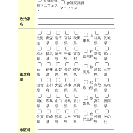
衆議院議
参議院議員
員マニフェス
マニフェスト
ト
政治家
名
山
北海
青森
岩手
宮城
秋田
福島
茨城
形県
道
県
県
県
県
県
県
神
栃木
群馬
埼玉
千葉
東京
新潟
富山
奈川県
県
県
県
県
都
県
県
静
石川
福井
山梨
長野
岐阜
愛知
三重
岡県
都道府
県
県
県
県
県
県
県
県
和
滋賀
京都
大阪
兵庫
奈良
鳥取
島根
歌山県
県
府
府
県
県
県
県
愛
岡山
広島
山口
徳島
香川
高知
福岡
媛県
県
県
県
県
県
県
県
鹿
佐賀
長崎
熊本
大分
宮崎
沖縄
その
児島県
県
県
県
県
県
県
他
市区町