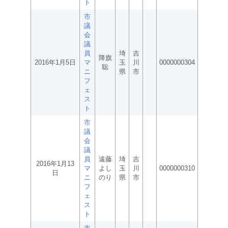
ト
市
議
会
議
員
埼
吉
降旗
2016年1月5日
マ
玉
川
0000000304
聡
ニ
県
市
フ
ェ
ス
ト
市
議
会
議
員
遠藤
埼
吉
2016年1月13
マ
よし
玉
川
0000000310
日
ニ
のり
県
市
フ
ェ
ス
ト