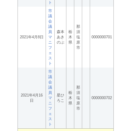
ト
市
議
会
議
那
員
森本
栃
須
2021年4月8日
マ
あき
木
塩
0000000701
ニ
のぶ
県
原
フ
市
ェ
ス
ト
市
議
会
議
那
員
栃
須
2021年4月16
星ひ
マ
木
塩
0000000702
日
ろこ
ニ
県
原
フ
市
ェ
ス
ト