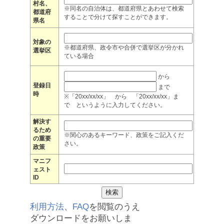
村名、
※同名の自治体は、都道府県とあわせて検索
都道府
することで分けて探すことができます。
県名
対象の
※都道府県、政令市や合併で選挙区が分かれ
選挙区
ている場合
から
登録日
まで
時
※「20xx/xx/xx」 から 「20xx/xx/xx」ま
で というように入力してください。
解決す
るため
※関心のあるキーワード、政策をご記入くだ
の重要
さい。
政策
マニフ
ェスト
ID
利用方法
、
FAQ
を閲覧のうえ
ダウンロードをお願いしま