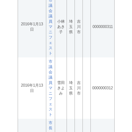
市
議
会
議
員
小林
埼
吉
2016年1月13
マ
あき
玉
川
0000000311
日
ニ
子
県
市
フ
ェ
ス
ト
市
議
会
議
員
雪田
埼
吉
2016年1月13
マ
きよ
玉
川
0000000312
日
ニ
み
県
市
フ
ェ
ス
ト
市
長