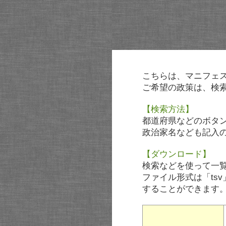
こちらは、マニフェ
ご希望の政策は、検
【検索方法】
都道府県などのボタ
政治家名なども記入
【ダウンロード】
検索などを使って一
ファイル形式は「tsv
することができます