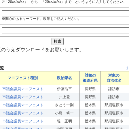
※「20xx/xx/xx」 から 「20xx/xx/xx」まで というように入力してください。
※関心のあるキーワード、政策をご記入ください。
覧のうえダウンロードをお願いします。
覧
1
対象の
対象の
マニフェスト種別
政治家名
都道府県
自治体名
市議会議員マニフェスト
伊藤浩平
長野県
諏訪市
市議会議員マニフェスト
井上登
長野県
諏訪市
市議会議員マニフェスト
さとう一則
栃木県
那須塩原市
市議会議員マニフェスト
小島 耕一
栃木県
那須塩原市
市議会議員マニフェスト
堤 正明
栃木県
那須塩原市