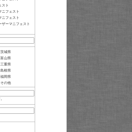
ェスト
マニフェスト
マニフェスト
ーザーマニフェスト
茨城県
富山県
三重県
島根県
福岡県
その他
す。