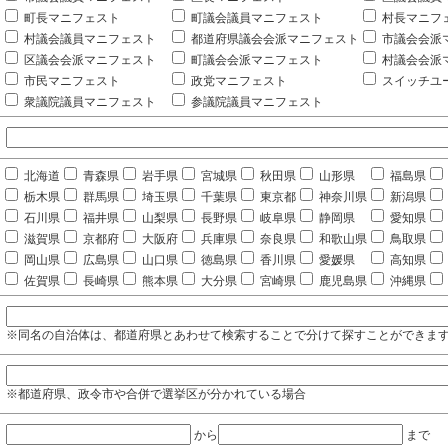
町長マニフェスト
町議会議員マニフェスト
村長マニフ
村議会議員マニフェスト
都道府県議会会派マニフェスト
市議会会派
区議会会派マニフェスト
町議会会派マニフェスト
村議会会派
市民マニフェスト
政党マニフェスト
スイッチユ
衆議院議員マニフェスト
参議院議員マニフェスト
北海道
青森県
岩手県
宮城県
秋田県
山形県
福島県
栃木県
群馬県
埼玉県
千葉県
東京都
神奈川県
新潟県
石川県
福井県
山梨県
長野県
岐阜県
静岡県
愛知県
滋賀県
京都府
大阪府
兵庫県
奈良県
和歌山県
鳥取県
岡山県
広島県
山口県
徳島県
香川県
愛媛県
高知県
佐賀県
長崎県
熊本県
大分県
宮崎県
鹿児島県
沖縄県
※同名の自治体は、都道府県とあわせて検索することで分けて探すことができま
※都道府県、政令市や合併で選挙区が分かれている場合
から
まで