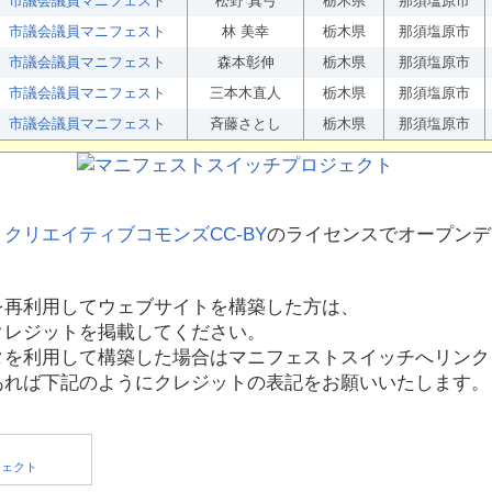
市議会議員マニフェスト
松野 真弓
栃木県
那須塩原市
市議会議員マニフェスト
林 美幸
栃木県
那須塩原市
市議会議員マニフェスト
森本彰伸
栃木県
那須塩原市
市議会議員マニフェスト
三本木直人
栃木県
那須塩原市
市議会議員マニフェスト
斉藤さとし
栃木県
那須塩原市
、
クリエイティブコモンズCC-BY
のライセンスでオープンデ
を再利用してウェブサイトを構築した方は、
クレジットを掲載してください。
タを利用して構築した場合はマニフェストスイッチへリンク
あれば下記のようにクレジットの表記をお願いいたします。