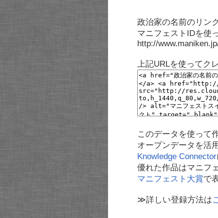
政治家の名前のリンク
マニフェストIDを使
http://www.maniken.j
上記URLを使ってク
このデータを使って
オープンデータを活
Knowledge Connector
優れた作品はマニフ
マニフェスト大賞
で
≫詳しい登録方法は