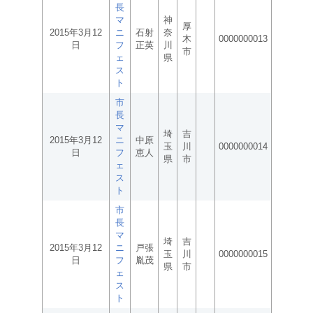
長
マ
神
厚
2015年3月12
ニ
石射
奈
木
0000000013
日
フ
正英
川
市
ェ
県
ス
ト
市
長
マ
埼
吉
2015年3月12
ニ
中原
玉
川
0000000014
日
フ
恵人
県
市
ェ
ス
ト
市
長
マ
埼
吉
2015年3月12
ニ
戸張
玉
川
0000000015
日
フ
胤茂
県
市
ェ
ス
ト