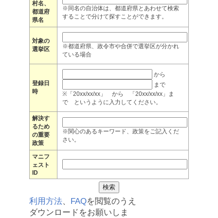
村名、
※同名の自治体は、都道府県とあわせて検索
都道府
することで分けて探すことができます。
県名
対象の
※都道府県、政令市や合併で選挙区が分かれ
選挙区
ている場合
から
登録日
まで
時
※「20xx/xx/xx」 から 「20xx/xx/xx」ま
で というように入力してください。
解決す
るため
※関心のあるキーワード、政策をご記入くだ
の重要
さい。
政策
マニフ
ェスト
ID
利用方法
、
FAQ
を閲覧のうえ
ダウンロードをお願いしま