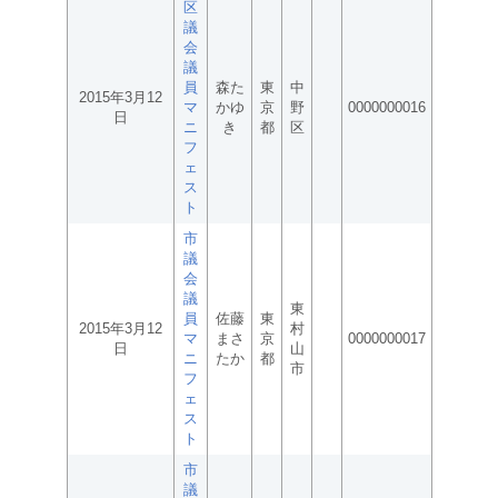
区
議
会
議
員
森た
東
中
2015年3月12
マ
かゆ
京
野
0000000016
日
ニ
き
都
区
フ
ェ
ス
ト
市
議
会
議
東
員
佐藤
東
2015年3月12
村
マ
まさ
京
0000000017
日
山
ニ
たか
都
市
フ
ェ
ス
ト
市
議