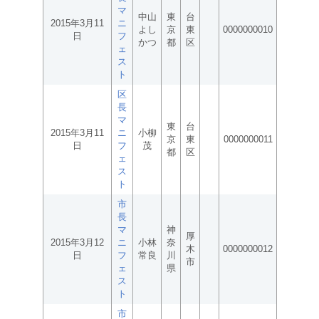
マ
中山
東
台
2015年3月11
ニ
よし
京
東
0000000010
日
フ
かつ
都
区
ェ
ス
ト
区
長
マ
東
台
2015年3月11
ニ
小柳
京
東
0000000011
日
フ
茂
都
区
ェ
ス
ト
市
長
マ
神
厚
2015年3月12
ニ
小林
奈
木
0000000012
日
フ
常良
川
市
ェ
県
ス
ト
市