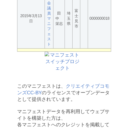
会
議
富
員
田
埼
2015年3月13
士
マ
中
玉
0000000018
日
見
ニ
栄志
県
市
フ
ェ
ス
ト
このマニフェストは、
クリエイティブコモ
ンズCC-BY
のライセンスでオープンデータ
として提供されています。
マニフェストデータを再利用してウェブサ
イトを構築した方は、
各マニフェストへのクレジットを掲載して