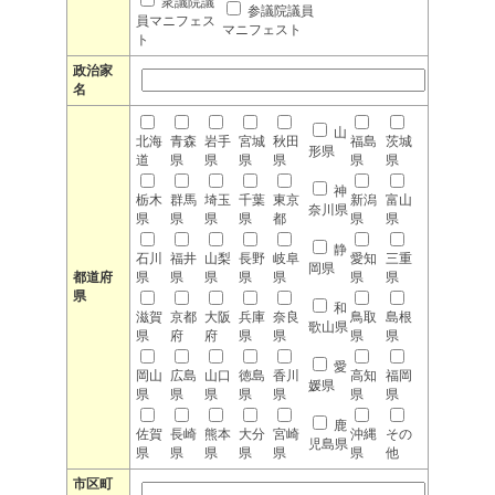
衆議院議
参議院議員
員マニフェス
マニフェスト
ト
政治家
名
山
北海
青森
岩手
宮城
秋田
福島
茨城
形県
道
県
県
県
県
県
県
神
栃木
群馬
埼玉
千葉
東京
新潟
富山
奈川県
県
県
県
県
都
県
県
静
石川
福井
山梨
長野
岐阜
愛知
三重
岡県
都道府
県
県
県
県
県
県
県
県
和
滋賀
京都
大阪
兵庫
奈良
鳥取
島根
歌山県
県
府
府
県
県
県
県
愛
岡山
広島
山口
徳島
香川
高知
福岡
媛県
県
県
県
県
県
県
県
鹿
佐賀
長崎
熊本
大分
宮崎
沖縄
その
児島県
県
県
県
県
県
県
他
市区町