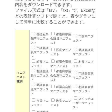
内容をダウンロードできます。
ファイル形式は「tsv」「txt」で、Excelな
どの表計算ソフトで開くと、表やグラフに
して簡単に比較することができます。
都道府県
都道府県議
市長マニフ
知事マニフェ
会議員マニフェ
ェスト
スト
スト
市議会議
区長マニフ
区議会議員
員マニフェス
ェスト
マニフェスト
ト
町長マニ
町議会議員
村長マニフ
フェスト
マニフェスト
ェスト
村議会議
都道府県議
マニフ
市議会会派
員マニフェス
会会派マニフェ
ェスト
マニフェスト
ト
スト
種別
区議会会
町議会会派
村議会会派
派マニフェス
マニフェスト
マニフェスト
ト
スイッチユ
市民マニ
政党マニフ
ーザーマニフェ
フェスト
ェスト
スト