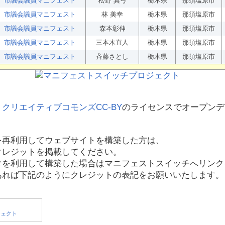
市議会議員マニフェスト
松野 真弓
栃木県
那須塩原市
市議会議員マニフェスト
林 美幸
栃木県
那須塩原市
市議会議員マニフェスト
森本彰伸
栃木県
那須塩原市
市議会議員マニフェスト
三本木直人
栃木県
那須塩原市
市議会議員マニフェスト
斉藤さとし
栃木県
那須塩原市
、
クリエイティブコモンズCC-BY
のライセンスでオープンデ
を再利用してウェブサイトを構築した方は、
クレジットを掲載してください。
タを利用して構築した場合はマニフェストスイッチへリンク
あれば下記のようにクレジットの表記をお願いいたします。