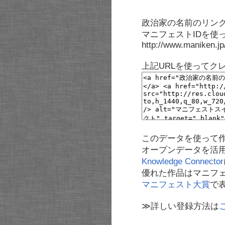
政治家の名前のリンク
マニフェストIDを使
http://www.maniken.j
上記URLを使ってク
このデータを使って
オープンデータを活
Knowledge Connector
優れた作品はマニフ
マニフェスト大賞
で
≫詳しい登録方法は