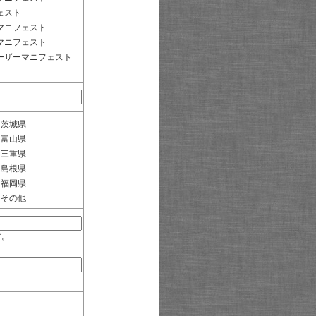
ェスト
マニフェスト
マニフェスト
ーザーマニフェスト
茨城県
富山県
三重県
島根県
福岡県
その他
す。