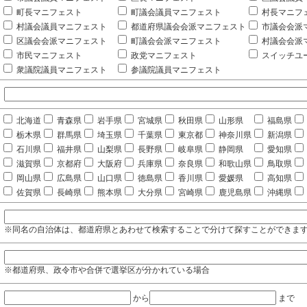
町長マニフェスト
町議会議員マニフェスト
村長マニフ
村議会議員マニフェスト
都道府県議会会派マニフェスト
市議会会派
区議会会派マニフェスト
町議会会派マニフェスト
村議会会派
市民マニフェスト
政党マニフェスト
スイッチユ
衆議院議員マニフェスト
参議院議員マニフェスト
北海道
青森県
岩手県
宮城県
秋田県
山形県
福島県
栃木県
群馬県
埼玉県
千葉県
東京都
神奈川県
新潟県
石川県
福井県
山梨県
長野県
岐阜県
静岡県
愛知県
滋賀県
京都府
大阪府
兵庫県
奈良県
和歌山県
鳥取県
岡山県
広島県
山口県
徳島県
香川県
愛媛県
高知県
佐賀県
長崎県
熊本県
大分県
宮崎県
鹿児島県
沖縄県
※同名の自治体は、都道府県とあわせて検索することで分けて探すことができま
※都道府県、政令市や合併で選挙区が分かれている場合
から
まで