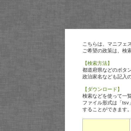
こちらは、マニフェ
ご希望の政策は、検
【検索方法】
都道府県などのボタ
政治家名なども記入
【ダウンロード】
検索などを使って一
ファイル形式は「tsv
することができます