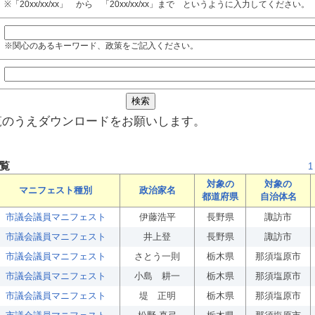
※「20xx/xx/xx」 から 「20xx/xx/xx」まで というように入力してください。
※関心のあるキーワード、政策をご記入ください。
覧のうえダウンロードをお願いします。
覧
1
対象の
対象の
マニフェスト種別
政治家名
都道府県
自治体名
市議会議員マニフェスト
伊藤浩平
長野県
諏訪市
市議会議員マニフェスト
井上登
長野県
諏訪市
市議会議員マニフェスト
さとう一則
栃木県
那須塩原市
市議会議員マニフェスト
小島 耕一
栃木県
那須塩原市
市議会議員マニフェスト
堤 正明
栃木県
那須塩原市