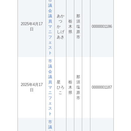
市
議
会
議
あか
那
員
つ
栃
須
2025年4月17
マ
か
木
塩
0000001186
日
ニ
しげ
県
原
フ
あき
市
ェ
ス
ト
市
議
会
議
那
員
星
栃
須
2025年4月17
マ
ひろ
木
塩
0000001187
日
ニ
こ
県
原
フ
市
ェ
ス
ト
市
議