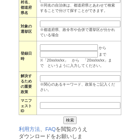
村名、
※同名の自治体は、都道府県とあわせて検索
都道府
することで分けて探すことができます。
県名
対象の
※都道府県、政令市や合併で選挙区が分かれ
選挙区
ている場合
から
登録日
まで
時
※「20xx/xx/xx」 から 「20xx/xx/xx」ま
で というように入力してください。
解決す
るため
※関心のあるキーワード、政策をご記入くだ
の重要
さい。
政策
マニフ
ェスト
ID
利用方法
、
FAQ
を閲覧のうえ
ダウンロードをお願いしま