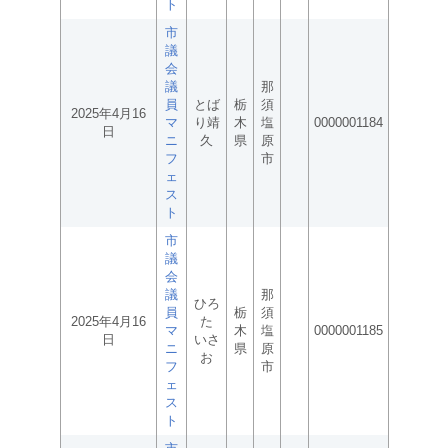
ト
市
議
会
議
那
員
とば
栃
須
2025年4月16
マ
り靖
木
塩
0000001184
日
ニ
久
県
原
フ
市
ェ
ス
ト
市
議
会
議
那
ひろ
員
栃
須
2025年4月16
た
マ
木
塩
0000001185
日
いさ
ニ
県
原
お
フ
市
ェ
ス
ト