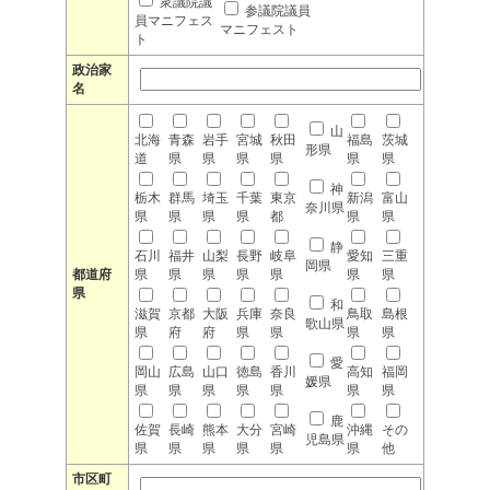
衆議院議
参議院議員
員マニフェス
マニフェスト
ト
政治家
名
山
北海
青森
岩手
宮城
秋田
福島
茨城
形県
道
県
県
県
県
県
県
神
栃木
群馬
埼玉
千葉
東京
新潟
富山
奈川県
県
県
県
県
都
県
県
静
石川
福井
山梨
長野
岐阜
愛知
三重
岡県
都道府
県
県
県
県
県
県
県
県
和
滋賀
京都
大阪
兵庫
奈良
鳥取
島根
歌山県
県
府
府
県
県
県
県
愛
岡山
広島
山口
徳島
香川
高知
福岡
媛県
県
県
県
県
県
県
県
鹿
佐賀
長崎
熊本
大分
宮崎
沖縄
その
児島県
県
県
県
県
県
県
他
市区町