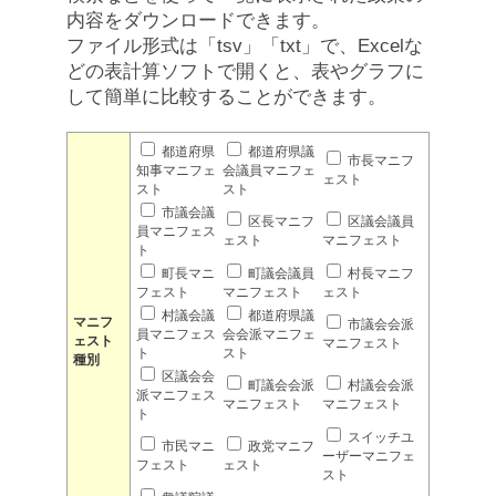
内容をダウンロードできます。
ファイル形式は「tsv」「txt」で、Excelな
どの表計算ソフトで開くと、表やグラフに
して簡単に比較することができます。
都道府県
都道府県議
市長マニフ
知事マニフェ
会議員マニフェ
ェスト
スト
スト
市議会議
区長マニフ
区議会議員
員マニフェス
ェスト
マニフェスト
ト
町長マニ
町議会議員
村長マニフ
フェスト
マニフェスト
ェスト
村議会議
都道府県議
マニフ
市議会会派
員マニフェス
会会派マニフェ
ェスト
マニフェスト
ト
スト
種別
区議会会
町議会会派
村議会会派
派マニフェス
マニフェスト
マニフェスト
ト
スイッチユ
市民マニ
政党マニフ
ーザーマニフェ
フェスト
ェスト
スト