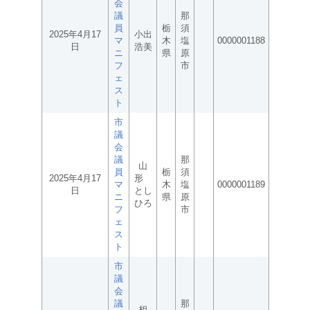
会
議
那
員
栃
須
2025年4月17
小出
マ
木
塩
0000001188
日
浩美
ニ
県
原
フ
市
ェ
ス
ト
市
議
会
議
那
山
員
栃
須
2025年4月17
形
マ
木
塩
0000001189
日
とし
ニ
県
原
ひろ
フ
市
ェ
ス
ト
市
議
会
議
那
相