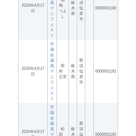
員
栃
須
2025年4月17
馬
マ
木
塩
0000001190
日
つよ
ニ
県
原
し
フ
市
ェ
ス
ト
市
議
会
議
那
員
田
栃
須
2025年4月17
マ
村
木
塩
0000001191
日
ニ
正宏
県
原
フ
市
ェ
ス
ト
市
議
会
議
那
員
松
栃
須
2025年4月17
マ
田
木
塩
0000001192