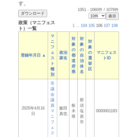
す。
1051
-
1060
件 /
1078
件
政策（マニフェス
1
...
104
105
106
107
108
ト）一覧
マ
対
対
ニ
対
象
象
フ
象
の
の
ェ
政治
の
マニフェス
登録年月日 ▲
都
自
ス
家名
選
トID
道
治
ト
挙
府
体
種
区
県
名
別
市
議
会
議
那
員
栃
須
2025年4月16
飯田
マ
木
塩
0000001183
日
真也
ニ
県
原
フ
市
ェ
ス