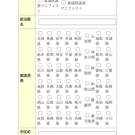
衆議院議
参議院議員
員マニフェス
マニフェスト
ト
政治家
名
山
北海
青森
岩手
宮城
秋田
福島
茨城
形県
道
県
県
県
県
県
県
神
栃木
群馬
埼玉
千葉
東京
新潟
富山
奈川県
県
県
県
県
都
県
県
静
石川
福井
山梨
長野
岐阜
愛知
三重
岡県
都道府
県
県
県
県
県
県
県
県
和
滋賀
京都
大阪
兵庫
奈良
鳥取
島根
歌山県
県
府
府
県
県
県
県
愛
岡山
広島
山口
徳島
香川
高知
福岡
媛県
県
県
県
県
県
県
県
鹿
佐賀
長崎
熊本
大分
宮崎
沖縄
その
児島県
県
県
県
県
県
県
他
市区町