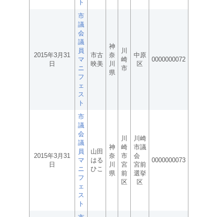
ト
市
議
会
議
神
員
川
2015年3月31
市古
奈
中原
マ
崎
0000000072
日
映美
川
区
ニ
市
県
フ
ェ
ス
ト
市
議
会
川
川崎
議
神
崎
市議
員
山田
2015年3月31
奈
市
会
マ
はる
0000000073
日
川
宮
宮前
ニ
ひこ
県
前
選挙
フ
区
区
ェ
ス
ト