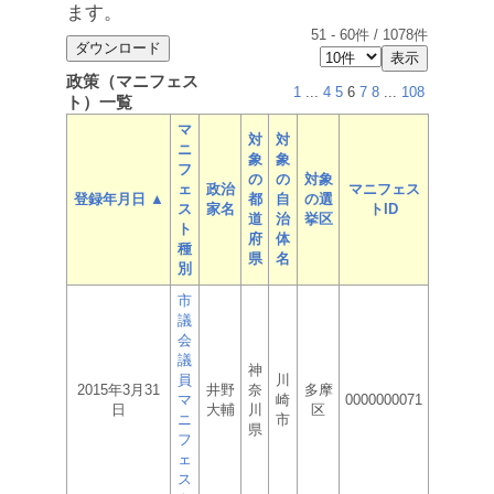
ます。
51
-
60
件 /
1078
件
政策（マニフェス
1
...
4
5
6
7
8
...
108
ト）一覧
マ
対
対
ニ
象
象
フ
の
の
対象
ェ
政治
マニフェス
登録年月日 ▲
都
自
の選
ス
家名
トID
道
治
挙区
ト
府
体
種
県
名
別
市
議
会
議
神
員
川
2015年3月31
井野
奈
多摩
マ
崎
0000000071
日
大輔
川
区
ニ
市
県
フ
ェ
ス