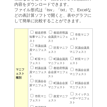
内容をダウンロードできます。
ファイル形式は「tsv」「txt」で、Excelな
どの表計算ソフトで開くと、表やグラフに
して簡単に比較することができます。
都道府県
都道府県議
市長マニフ
知事マニフェ
会議員マニフェ
ェスト
スト
スト
市議会議
区長マニフ
区議会議員
員マニフェス
ェスト
マニフェスト
ト
町長マニ
町議会議員
村長マニフ
フェスト
マニフェスト
ェスト
村議会議
都道府県議
マニフ
市議会会派
員マニフェス
会会派マニフェ
ェスト
マニフェスト
ト
スト
種別
区議会会
町議会会派
村議会会派
派マニフェス
マニフェスト
マニフェスト
ト
スイッチユ
市民マニ
政党マニフ
ーザーマニフェ
フェスト
ェスト
スト