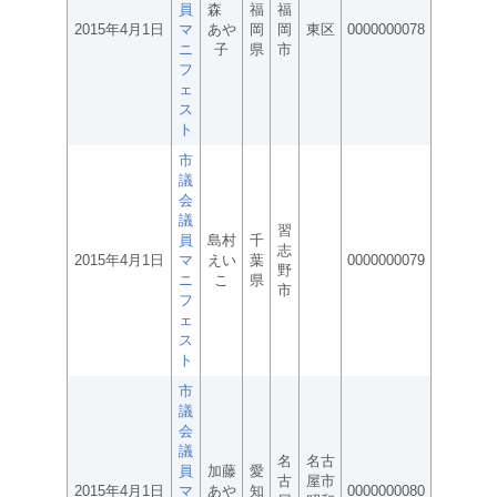
員
森
福
福
2015年4月1日
マ
あや
岡
岡
東区
0000000078
ニ
子
県
市
フ
ェ
ス
ト
市
議
会
議
習
員
島村
千
志
2015年4月1日
マ
えい
葉
0000000079
野
ニ
こ
県
市
フ
ェ
ス
ト
市
議
会
議
名
名古
員
加藤
愛
古
屋市
2015年4月1日
マ
あや
知
0000000080