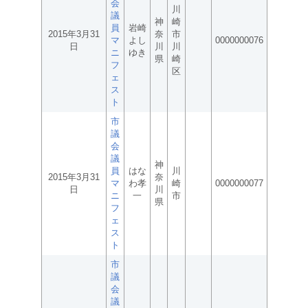
会
川
議
神
崎
員
岩崎
2015年3月31
奈
市
マ
よし
0000000076
日
川
川
ニ
ゆき
県
崎
フ
区
ェ
ス
ト
市
議
会
議
神
員
はな
川
2015年3月31
奈
マ
わ孝
崎
0000000077
日
川
ニ
一
市
県
フ
ェ
ス
ト
市
議
会
議