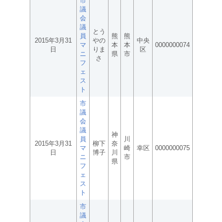
市
議
会
議
とう
員
熊
熊
2015年3月31
やの
中央
マ
本
本
0000000074
日
りま
区
ニ
県
市
さ
フ
ェ
ス
ト
市
議
会
議
神
員
川
2015年3月31
柳下
奈
マ
崎
幸区
0000000075
日
博子
川
ニ
市
県
フ
ェ
ス
ト
市
議