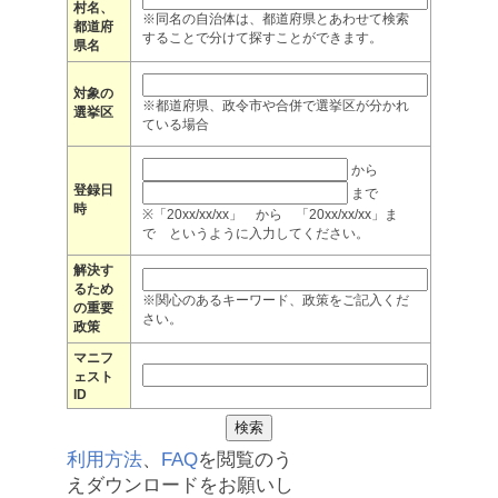
村名、
※同名の自治体は、都道府県とあわせて検索
都道府
することで分けて探すことができます。
県名
対象の
※都道府県、政令市や合併で選挙区が分かれ
選挙区
ている場合
から
登録日
まで
時
※「20xx/xx/xx」 から 「20xx/xx/xx」ま
で というように入力してください。
解決す
るため
※関心のあるキーワード、政策をご記入くだ
の重要
さい。
政策
マニフ
ェスト
ID
利用方法
、
FAQ
を閲覧のう
えダウンロードをお願いし