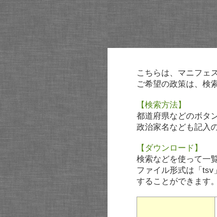
こちらは、マニフェ
ご希望の政策は、検
【検索方法】
都道府県などのボタ
政治家名なども記入
【ダウンロード】
検索などを使って一
ファイル形式は「tsv
することができます