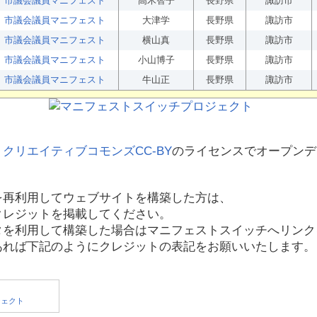
市議会議員マニフェスト
高木智子
長野県
諏訪市
市議会議員マニフェスト
大津学
長野県
諏訪市
市議会議員マニフェスト
横山真
長野県
諏訪市
市議会議員マニフェスト
小山博子
長野県
諏訪市
市議会議員マニフェスト
牛山正
長野県
諏訪市
、
クリエイティブコモンズCC-BY
のライセンスでオープンデ
を再利用してウェブサイトを構築した方は、
クレジットを掲載してください。
タを利用して構築した場合はマニフェストスイッチへリンク
あれば下記のようにクレジットの表記をお願いいたします。