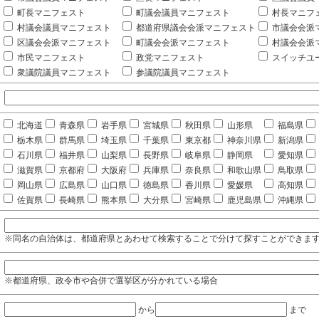
町長マニフェスト
町議会議員マニフェスト
村長マニフ
村議会議員マニフェスト
都道府県議会会派マニフェスト
市議会会派
区議会会派マニフェスト
町議会会派マニフェスト
村議会会派
市民マニフェスト
政党マニフェスト
スイッチユ
衆議院議員マニフェスト
参議院議員マニフェスト
北海道
青森県
岩手県
宮城県
秋田県
山形県
福島県
栃木県
群馬県
埼玉県
千葉県
東京都
神奈川県
新潟県
石川県
福井県
山梨県
長野県
岐阜県
静岡県
愛知県
滋賀県
京都府
大阪府
兵庫県
奈良県
和歌山県
鳥取県
岡山県
広島県
山口県
徳島県
香川県
愛媛県
高知県
佐賀県
長崎県
熊本県
大分県
宮崎県
鹿児島県
沖縄県
※同名の自治体は、都道府県とあわせて検索することで分けて探すことができま
※都道府県、政令市や合併で選挙区が分かれている場合
から
まで