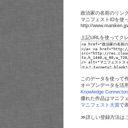
政治家の名前のリンク
マニフェストIDを使
http://www.maniken.j
上記URLを使ってク
このデータを使って
オープンデータを活
Knowledge Connector
優れた作品はマニフ
マニフェスト大賞
で
≫詳しい登録方法は