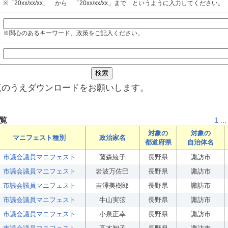
※「20xx/xx/xx」 から 「20xx/xx/xx」まで というように入力してください。
※関心のあるキーワード、政策をご記入ください。
覧のうえダウンロードをお願いします。
覧
1
...
対象の
対象の
マニフェスト種別
政治家名
都道府県
自治体名
市議会議員マニフェスト
藤森綾子
長野県
諏訪市
市議会議員マニフェスト
岩波万佐巳
長野県
諏訪市
市議会議員マニフェスト
吉澤美樹郎
長野県
諏訪市
市議会議員マニフェスト
牛山実弦
長野県
諏訪市
市議会議員マニフェスト
小泉正幸
長野県
諏訪市