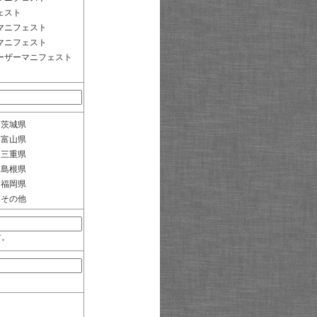
ェスト
マニフェスト
マニフェスト
ーザーマニフェスト
茨城県
富山県
三重県
島根県
福岡県
その他
す。