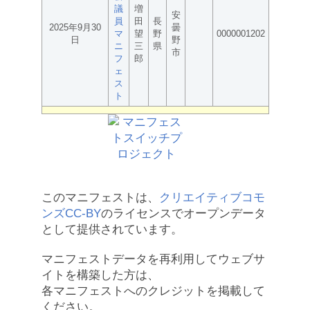
議
増
安
員
田
長
2025年9月30
曇
マ
望
野
0000001202
日
野
ニ
三
県
市
フ
郎
ェ
ス
ト
このマニフェストは、
クリエイティブコモ
ンズCC-BY
のライセンスでオープンデータ
として提供されています。
マニフェストデータを再利用してウェブサ
イトを構築した方は、
各マニフェストへのクレジットを掲載して
ください。