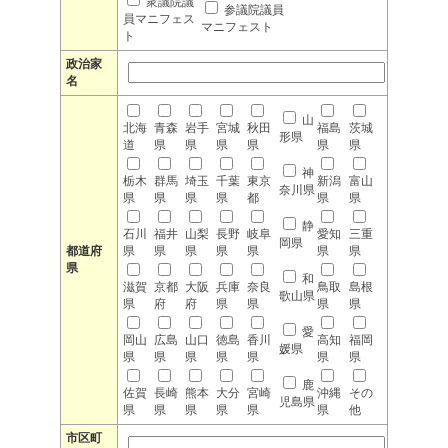
衆議院議
参議院議員
員マニフェス
マニフェスト
ト
政治家
名
山
北海
青森
岩手
宮城
秋田
福島
茨城
形県
道
県
県
県
県
県
県
神
栃木
群馬
埼玉
千葉
東京
新潟
富山
奈川県
県
県
県
県
都
県
県
静
石川
福井
山梨
長野
岐阜
愛知
三重
岡県
都道府
県
県
県
県
県
県
県
県
和
滋賀
京都
大阪
兵庫
奈良
鳥取
島根
歌山県
県
府
府
県
県
県
県
愛
岡山
広島
山口
徳島
香川
高知
福岡
媛県
県
県
県
県
県
県
県
鹿
佐賀
長崎
熊本
大分
宮崎
沖縄
その
児島県
県
県
県
県
県
県
他
市区町