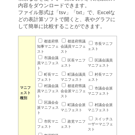
内容をダウンロードできます。
ファイル形式は「tsv」「txt」で、Excelな
どの表計算ソフトで開くと、表やグラフに
して簡単に比較することができます。
都道府県
都道府県議
市長マニフ
知事マニフェ
会議員マニフェ
ェスト
スト
スト
市議会議
区長マニフ
区議会議員
員マニフェス
ェスト
マニフェスト
ト
町長マニ
町議会議員
村長マニフ
フェスト
マニフェスト
ェスト
村議会議
都道府県議
マニフ
市議会会派
員マニフェス
会会派マニフェ
ェスト
マニフェスト
ト
スト
種別
区議会会
町議会会派
村議会会派
派マニフェス
マニフェスト
マニフェスト
ト
スイッチユ
市民マニ
政党マニフ
ーザーマニフェ
フェスト
ェスト
スト