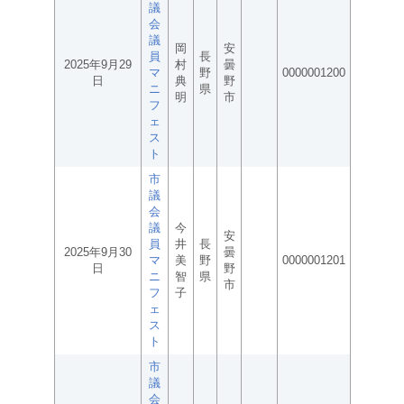
議
会
議
岡
安
員
長
2025年9月29
村
曇
マ
野
0000001200
日
典
野
ニ
県
明
市
フ
ェ
ス
ト
市
議
会
議
今
安
員
井
長
2025年9月30
曇
マ
美
野
0000001201
日
野
ニ
智
県
市
フ
子
ェ
ス
ト
市
議
会