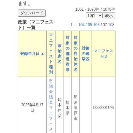
ます。
1061
-
1070
件 /
1078
件
政策（マニフェス
1
...
104
105
106
107
108
ト）一覧
マ
対
対
ニ
象
象
フ
政
の
の
対象
ェ
治
マニフェス
登録年月日 ▲
都
自
の選
ス
家
トID
道
治
挙区
ト
名
府
体
種
県
名
別
市
議
会
議
那
鈴
員
栃
須
2025年4月17
木
マ
木
塩
0000001193
日
伸
ニ
県
原
彦
フ
市
ェ
ス