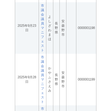
市
議
会
よ
議
し
安
員
長
2025年9月23
ざ
曇
マ
野
0000001198
日
わ
野
ニ
県
ま
市
フ
ほ
ェ
ス
ト
市
議
会
か
議
や
安
員
長
2025年9月28
ふ
曇
マ
野
0000001199
日
さ
野
ニ
県
え
市
フ
み
ェ
ス
ト
市