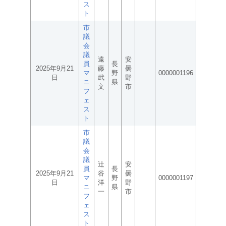
ス
ト
市
議
会
議
遠
安
員
長
2025年9月21
藤
曇
マ
野
0000001196
日
武
野
ニ
県
文
市
フ
ェ
ス
ト
市
議
会
議
辻
安
員
長
2025年9月21
谷
曇
マ
野
0000001197
日
洋
野
ニ
県
一
市
フ
ェ
ス
ト