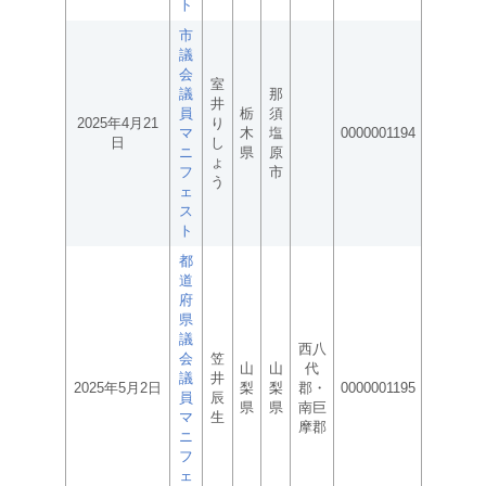
ト
市
議
会
室
議
那
井
員
栃
須
2025年4月21
り
マ
木
塩
0000001194
日
し
ニ
県
原
ょ
フ
市
う
ェ
ス
ト
都
道
府
県
議
西八
会
笠
山
山
代
議
井
2025年5月2日
梨
梨
郡・
0000001195
員
辰
県
県
南巨
マ
生
摩郡
ニ
フ
ェ