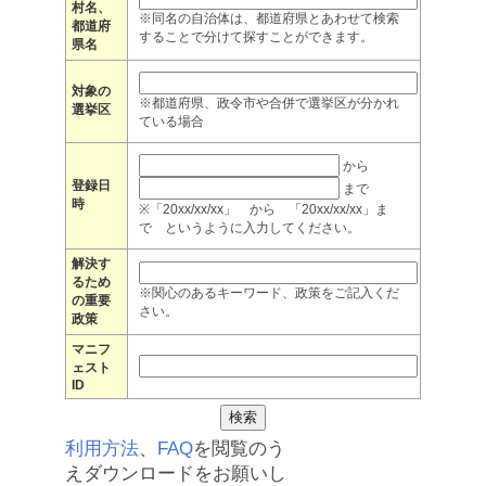
村名、
※同名の自治体は、都道府県とあわせて検索
都道府
することで分けて探すことができます。
県名
対象の
※都道府県、政令市や合併で選挙区が分かれ
選挙区
ている場合
から
登録日
まで
時
※「20xx/xx/xx」 から 「20xx/xx/xx」ま
で というように入力してください。
解決す
るため
※関心のあるキーワード、政策をご記入くだ
の重要
さい。
政策
マニフ
ェスト
ID
利用方法
、
FAQ
を閲覧のう
えダウンロードをお願いし