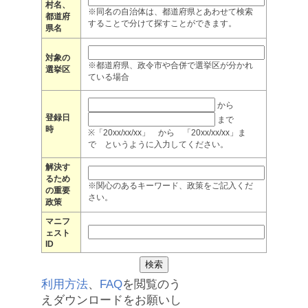
村名、
※同名の自治体は、都道府県とあわせて検索
都道府
することで分けて探すことができます。
県名
対象の
※都道府県、政令市や合併で選挙区が分かれ
選挙区
ている場合
から
登録日
まで
時
※「20xx/xx/xx」 から 「20xx/xx/xx」ま
で というように入力してください。
解決す
るため
※関心のあるキーワード、政策をご記入くだ
の重要
さい。
政策
マニフ
ェスト
ID
利用方法
、
FAQ
を閲覧のう
えダウンロードをお願いし