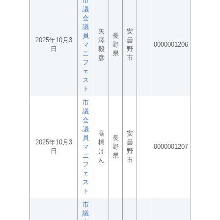
市
議
会
議
矢
安
員
長
2025年10月3
澤
曇
マ
野
0000001206
日
毅
野
ニ
県
彦
市
フ
ェ
ス
ト
市
議
会
議
高
安
員
長
2025年10月3
橋
曇
マ
野
0000001207
日
け
野
ニ
県
ん
市
フ
ェ
ス
ト
市
議