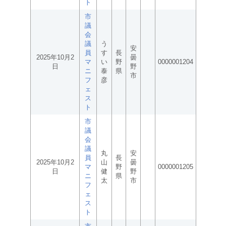
ト
市
議
会
議
う
安
員
す
長
2025年10月2
曇
マ
い
野
0000001204
日
野
ニ
泰
県
市
フ
彦
ェ
ス
ト
市
議
会
議
丸
安
員
長
2025年10月2
山
曇
マ
野
0000001205
日
健
野
ニ
県
太
市
フ
ェ
ス
ト