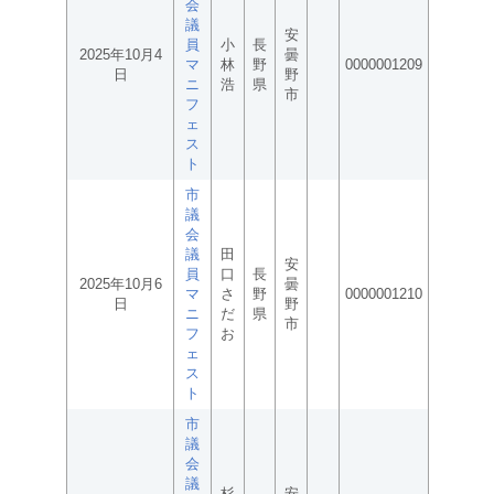
会
議
安
員
小
長
2025年10月4
曇
マ
林
野
0000001209
日
野
ニ
浩
県
市
フ
ェ
ス
ト
市
議
会
議
田
安
員
口
長
2025年10月6
曇
マ
さ
野
0000001210
日
野
ニ
だ
県
市
フ
お
ェ
ス
ト
市
議
会
議
杉
安