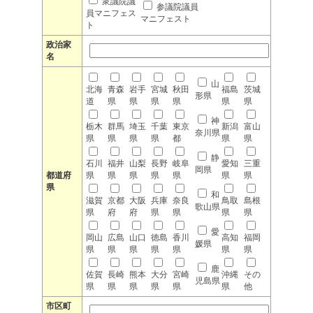
衆議院議
参議院議員
員マニフェス
マニフェスト
ト
政治家
名
山
北海
青森
岩手
宮城
秋田
福島
茨城
形県
道
県
県
県
県
県
県
神
栃木
群馬
埼玉
千葉
東京
新潟
富山
奈川県
県
県
県
県
都
県
県
静
石川
福井
山梨
長野
岐阜
愛知
三重
岡県
都道府
県
県
県
県
県
県
県
県
和
滋賀
京都
大阪
兵庫
奈良
鳥取
島根
歌山県
県
府
府
県
県
県
県
愛
岡山
広島
山口
徳島
香川
高知
福岡
媛県
県
県
県
県
県
県
県
鹿
佐賀
長崎
熊本
大分
宮崎
沖縄
その
児島県
県
県
県
県
県
県
他
市区町