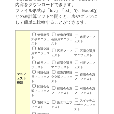
内容をダウンロードできます。
ファイル形式は「tsv」「txt」で、Excelな
どの表計算ソフトで開くと、表やグラフに
して簡単に比較することができます。
都道府県
都道府県議
市長マニフ
知事マニフェ
会議員マニフェ
ェスト
スト
スト
市議会議
区長マニフ
区議会議員
員マニフェス
ェスト
マニフェスト
ト
町長マニ
町議会議員
村長マニフ
フェスト
マニフェスト
ェスト
村議会議
都道府県議
マニフ
市議会会派
員マニフェス
会会派マニフェ
ェスト
マニフェスト
ト
スト
種別
区議会会
町議会会派
村議会会派
派マニフェス
マニフェスト
マニフェスト
ト
スイッチユ
市民マニ
政党マニフ
ーザーマニフェ
フェスト
ェスト
スト