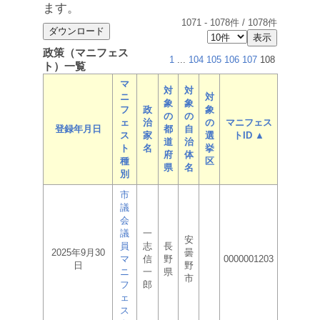
ます。
1071
-
1078
件 /
1078
件
政策（マニフェス
1
...
104
105
106
107
108
ト）一覧
マ
対
対
ニ
対
象
象
フ
政
象
の
の
ェ
治
の
マニフェス
登録年月日
都
自
ス
家
選
トID ▲
道
治
ト
名
挙
府
体
種
区
県
名
別
市
議
会
議
一
安
員
志
長
2025年9月30
曇
マ
信
野
0000001203
日
野
ニ
一
県
市
フ
郎
ェ
ス