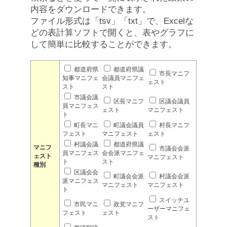
内容をダウンロードできます。
ファイル形式は「tsv」「txt」で、Excelな
どの表計算ソフトで開くと、表やグラフに
して簡単に比較することができます。
都道府県
都道府県議
市長マニフ
知事マニフェ
会議員マニフェ
ェスト
スト
スト
市議会議
区長マニフ
区議会議員
員マニフェス
ェスト
マニフェスト
ト
町長マニ
町議会議員
村長マニフ
フェスト
マニフェスト
ェスト
村議会議
都道府県議
マニフ
市議会会派
員マニフェス
会会派マニフェ
ェスト
マニフェスト
ト
スト
種別
区議会会
町議会会派
村議会会派
派マニフェス
マニフェスト
マニフェスト
ト
スイッチユ
市民マニ
政党マニフ
ーザーマニフェ
フェスト
ェスト
スト