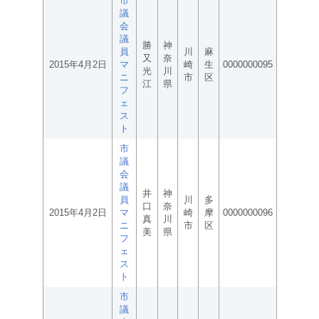
市
議
会
議
勝
神
員
川
麻
又
奈
2015年4月2日
マ
崎
生
0000000095
光
川
ニ
市
区
江
県
フ
ェ
ス
ト
市
議
会
議
井
神
員
川
多
口
奈
2015年4月2日
マ
崎
摩
0000000096
真
川
ニ
市
区
美
県
フ
ェ
ス
ト
市
議