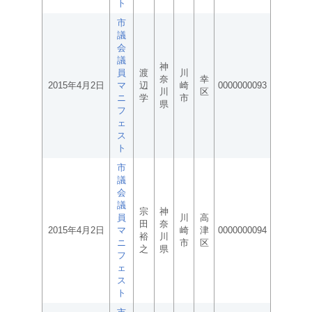
ト
市
議
会
議
神
員
渡
川
奈
幸
2015年4月2日
マ
辺
崎
0000000093
川
区
ニ
学
市
県
フ
ェ
ス
ト
市
議
会
議
宗
神
員
川
高
田
奈
2015年4月2日
マ
崎
津
0000000094
裕
川
ニ
市
区
之
県
フ
ェ
ス
ト