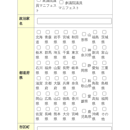
衆議院議
参議院議員
員マニフェス
マニフェスト
ト
政治家
名
山
北海
青森
岩手
宮城
秋田
福島
茨城
形県
道
県
県
県
県
県
県
神
栃木
群馬
埼玉
千葉
東京
新潟
富山
奈川県
県
県
県
県
都
県
県
静
石川
福井
山梨
長野
岐阜
愛知
三重
岡県
都道府
県
県
県
県
県
県
県
県
和
滋賀
京都
大阪
兵庫
奈良
鳥取
島根
歌山県
県
府
府
県
県
県
県
愛
岡山
広島
山口
徳島
香川
高知
福岡
媛県
県
県
県
県
県
県
県
鹿
佐賀
長崎
熊本
大分
宮崎
沖縄
その
児島県
県
県
県
県
県
県
他
市区町