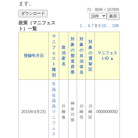
ます。
71
-
80
件 /
1078
件
政策（マニフェス
1
...
6
7
8
9
10
...
108
ト）一覧
マ
対
対
ニ
対
象
象
フ
政
象
の
の
ェ
治
の
マニフェス
登録年月日
都
自
ス
家
選
トID ▲
道
治
ト
名
挙
府
体
種
区
県
名
別
市
議
会
議
神
員
片
川
川
奈
2015年4月2日
マ
柳
崎
崎
0000000092
川
ニ
進
市
区
県
フ
ェ
ス