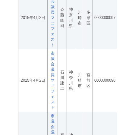
会
議
斉
神
員
川
多
藤
奈
2015年4月2日
マ
崎
摩
0000000097
隆
川
ニ
市
区
司
県
フ
ェ
ス
ト
市
議
会
議
石
神
員
川
宮
川
奈
2015年4月2日
マ
崎
前
0000000098
建
川
ニ
市
区
二
県
フ
ェ
ス
ト
市
議
会
議
石
神