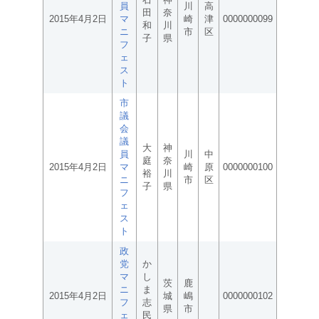
員
川
高
田
奈
2015年4月2日
マ
崎
津
0000000099
和
川
ニ
市
区
子
県
フ
ェ
ス
ト
市
議
会
議
大
神
員
川
中
庭
奈
2015年4月2日
マ
崎
原
0000000100
裕
川
ニ
市
区
子
県
フ
ェ
ス
ト
政
党
か
マ
し
茨
鹿
ニ
ま
2015年4月2日
城
嶋
0000000102
フ
志
県
市
ェ
民