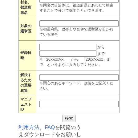
村名、
※同名の自治体は、都道府県とあわせて検索
都道府
することで分けて探すことができます。
県名
対象の
※都道府県、政令市や合併で選挙区が分かれ
選挙区
ている場合
から
登録日
まで
時
※「20xx/xx/xx」 から 「20xx/xx/xx」ま
で というように入力してください。
解決す
るため
※関心のあるキーワード、政策をご記入くだ
の重要
さい。
政策
マニフ
ェスト
ID
利用方法
、
FAQ
を閲覧のう
えダウンロードをお願いし