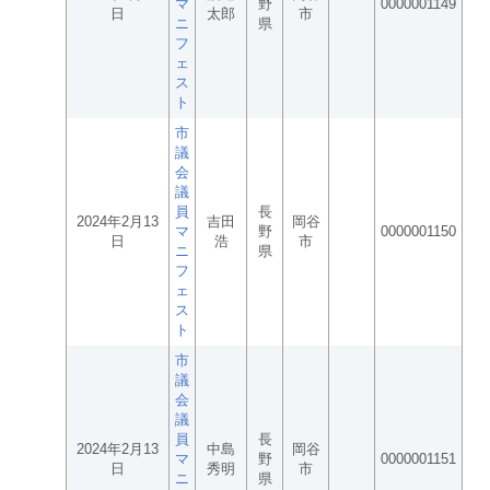
マ
野
0000001149
日
太郎
市
ニ
県
フ
ェ
ス
ト
市
議
会
議
員
長
2024年2月13
吉田
岡谷
マ
野
0000001150
日
浩
市
ニ
県
フ
ェ
ス
ト
市
議
会
議
員
長
2024年2月13
中島
岡谷
マ
野
0000001151
日
秀明
市
ニ
県