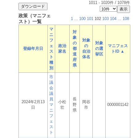
1011
-
1020
件 /
1078
件
政策（マニフェ
1
...
100
101
102
103
104
...
108
スト）一覧
マ
対
ニ
象
フ
対象
の
対象
ェ
政治
の
マニフェス
登録年月日
都
の選
ス
家名
自治
トID ▲
道
挙区
ト
体名
府
種
県
別
市
議
会
議
員
長
2024年2月13
小松
岡谷
マ
野
0000001142
日
壮
市
ニ
県
フ
ェ
ス
ト