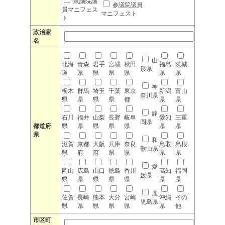
衆議院議
参議院議員
員マニフェス
マニフェスト
ト
政治家
名
山
北海
青森
岩手
宮城
秋田
福島
茨城
形県
道
県
県
県
県
県
県
神
栃木
群馬
埼玉
千葉
東京
新潟
富山
奈川県
県
県
県
県
都
県
県
静
石川
福井
山梨
長野
岐阜
愛知
三重
岡県
都道府
県
県
県
県
県
県
県
県
和
滋賀
京都
大阪
兵庫
奈良
鳥取
島根
歌山県
県
府
府
県
県
県
県
愛
岡山
広島
山口
徳島
香川
高知
福岡
媛県
県
県
県
県
県
県
県
鹿
佐賀
長崎
熊本
大分
宮崎
沖縄
その
児島県
県
県
県
県
県
県
他
市区町