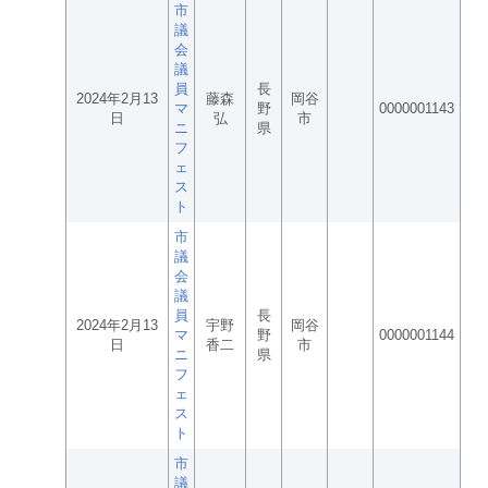
市
議
会
議
員
長
2024年2月13
藤森
岡谷
マ
野
0000001143
日
弘
市
ニ
県
フ
ェ
ス
ト
市
議
会
議
員
長
2024年2月13
宇野
岡谷
マ
野
0000001144
日
香二
市
ニ
県
フ
ェ
ス
ト
市
議