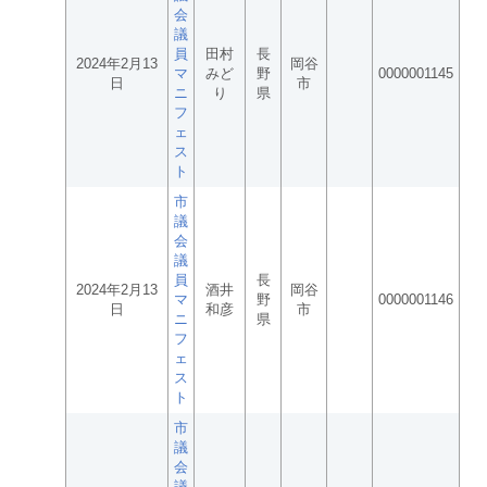
会
議
員
田村
長
2024年2月13
岡谷
マ
みど
野
0000001145
日
市
ニ
り
県
フ
ェ
ス
ト
市
議
会
議
員
長
2024年2月13
酒井
岡谷
マ
野
0000001146
日
和彦
市
ニ
県
フ
ェ
ス
ト
市
議
会
議