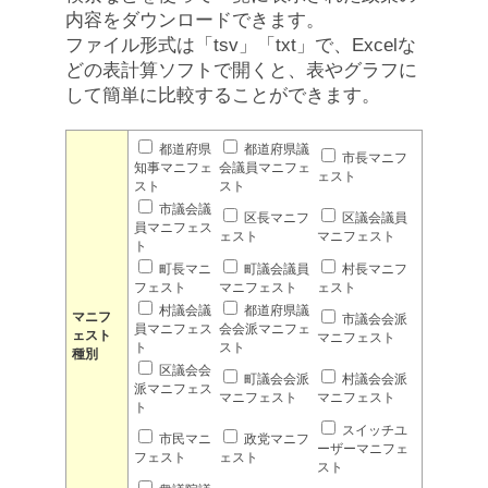
内容をダウンロードできます。
ファイル形式は「tsv」「txt」で、Excelな
どの表計算ソフトで開くと、表やグラフに
して簡単に比較することができます。
都道府県
都道府県議
市長マニフ
知事マニフェ
会議員マニフェ
ェスト
スト
スト
市議会議
区長マニフ
区議会議員
員マニフェス
ェスト
マニフェスト
ト
町長マニ
町議会議員
村長マニフ
フェスト
マニフェスト
ェスト
村議会議
都道府県議
マニフ
市議会会派
員マニフェス
会会派マニフェ
ェスト
マニフェスト
ト
スト
種別
区議会会
町議会会派
村議会会派
派マニフェス
マニフェスト
マニフェスト
ト
スイッチユ
市民マニ
政党マニフ
ーザーマニフェ
フェスト
ェスト
スト