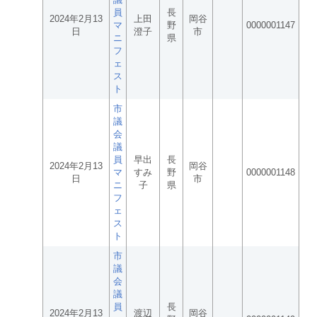
員
長
2024年2月13
上田
岡谷
マ
野
0000001147
日
澄子
市
ニ
県
フ
ェ
ス
ト
市
議
会
議
員
早出
長
2024年2月13
岡谷
マ
すみ
野
0000001148
日
市
ニ
子
県
フ
ェ
ス
ト
市
議
会
議
員
長
2024年2月13
渡辺
岡谷