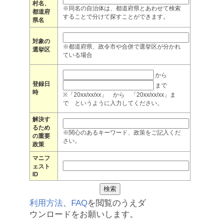
村名、
※同名の自治体は、都道府県とあわせて検索
都道府
することで分けて探すことができます。
県名
対象の
※都道府県、政令市や合併で選挙区が分かれ
選挙区
ている場合
から
登録日
まで
時
※「20xx/xx/xx」 から 「20xx/xx/xx」ま
で というように入力してください。
解決す
るため
※関心のあるキーワード、政策をご記入くだ
の重要
さい。
政策
マニフ
ェスト
ID
利用方法
、
FAQ
を閲覧のうえダ
ウンロードをお願いします。