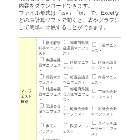
内容をダウンロードできます。
ファイル形式は「tsv」「txt」で、Excelな
どの表計算ソフトで開くと、表やグラフに
して簡単に比較することができます。
都道府県
都道府県議
市長マニフ
知事マニフェ
会議員マニフェ
ェスト
スト
スト
市議会議
区長マニフ
区議会議員
員マニフェス
ェスト
マニフェスト
ト
町長マニ
町議会議員
村長マニフ
フェスト
マニフェスト
ェスト
村議会議
都道府県議
マニフ
市議会会派
員マニフェス
会会派マニフェ
ェスト
マニフェスト
ト
スト
種別
区議会会
町議会会派
村議会会派
派マニフェス
マニフェスト
マニフェスト
ト
スイッチユ
市民マニ
政党マニフ
ーザーマニフェ
フェスト
ェスト
スト