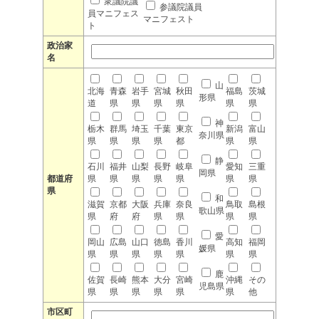
衆議院議
参議院議員
員マニフェス
マニフェスト
ト
政治家
名
山
北海
青森
岩手
宮城
秋田
福島
茨城
形県
道
県
県
県
県
県
県
神
栃木
群馬
埼玉
千葉
東京
新潟
富山
奈川県
県
県
県
県
都
県
県
静
石川
福井
山梨
長野
岐阜
愛知
三重
岡県
都道府
県
県
県
県
県
県
県
県
和
滋賀
京都
大阪
兵庫
奈良
鳥取
島根
歌山県
県
府
府
県
県
県
県
愛
岡山
広島
山口
徳島
香川
高知
福岡
媛県
県
県
県
県
県
県
県
鹿
佐賀
長崎
熊本
大分
宮崎
沖縄
その
児島県
県
県
県
県
県
県
他
市区町