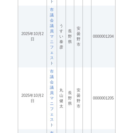
ト
市
議
会
議
う
安
員
す
長
2025年10月2
曇
マ
い
野
0000001204
日
野
ニ
泰
県
市
フ
彦
ェ
ス
ト
市
議
会
議
丸
安
員
長
2025年10月2
山
曇
マ
野
0000001205
日
健
野
ニ
県
太
市
フ
ェ
ス
ト