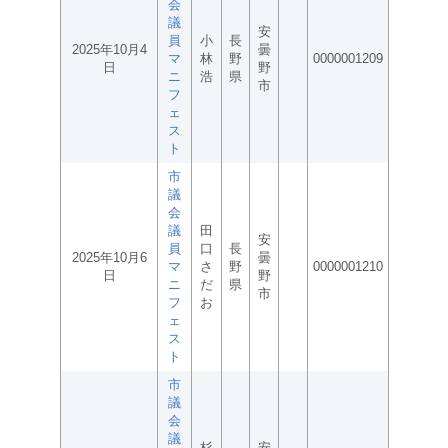
会
議
安
員
小
長
2025年10月4
曇
マ
林
野
0000001209
日
野
ニ
浩
県
市
フ
ェ
ス
ト
市
議
会
議
田
安
員
口
長
2025年10月6
曇
マ
さ
野
0000001210
日
野
ニ
だ
県
市
フ
お
ェ
ス
ト
市
議
会
議
杉
安