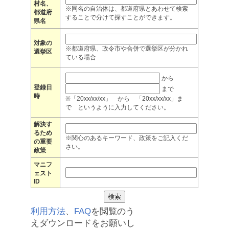
村名、
※同名の自治体は、都道府県とあわせて検索
都道府
することで分けて探すことができます。
県名
対象の
※都道府県、政令市や合併で選挙区が分かれ
選挙区
ている場合
から
登録日
まで
時
※「20xx/xx/xx」 から 「20xx/xx/xx」ま
で というように入力してください。
解決す
るため
※関心のあるキーワード、政策をご記入くだ
の重要
さい。
政策
マニフ
ェスト
ID
利用方法
、
FAQ
を閲覧のう
えダウンロードをお願いし