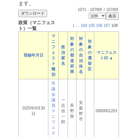
ます。
1071
-
1078
件 /
1078
件
政策（マニフェス
1
...
104
105
106
107
108
ト）一覧
マ
対
対
ニ
対
象
象
フ
政
象
の
の
ェ
治
の
マニフェス
登録年月日
都
自
ス
家
選
トID ▲
道
治
ト
名
挙
府
体
種
区
県
名
別
市
議
会
議
一
安
員
志
長
2025年9月30
曇
マ
信
野
0000001203
日
野
ニ
一
県
市
フ
郎
ェ
ス