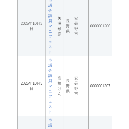
市
議
会
議
矢
安
員
長
2025年10月3
澤
曇
マ
野
0000001206
日
毅
野
ニ
県
彦
市
フ
ェ
ス
ト
市
議
会
議
高
安
員
長
2025年10月3
橋
曇
マ
野
0000001207
日
け
野
ニ
県
ん
市
フ
ェ
ス
ト
市
議