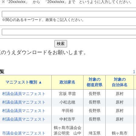
※「20xx/xx/xx」 から 「20xx/xx/xx」まで というように入力してください。
※関心のあるキーワード、政策をご記入ください。
覧のうえダウンロードをお願いします。
覧
1
対象の
対象の
マニフェスト種別 ▲
政治家名
都道府県
自治体名
村議会議員マニフェスト
宮坂 早苗
長野県
原村
村議会議員マニフェスト
小松志穂
長野県
原村
村議会議員マニフェスト
半田裕
長野県
原村
村議会議員マニフェスト
中村浩平
長野県
原村
鶴ヶ島市議会会
市議会会派マニフェスト
派公明党 山中
埼玉県
鶴ヶ島市