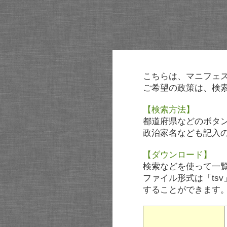
こちらは、マニフェ
ご希望の政策は、検
【検索方法】
都道府県などのボタ
政治家名なども記入
【ダウンロード】
検索などを使って一
ファイル形式は「tsv
することができます