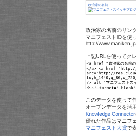
政治家の名前
政治家の名前のリンク
マニフェストIDを使
http://www.maniken.j
上記URLを使ってク
このデータを使って
オープンデータを活
Knowledge Connector
優れた作品はマニフ
マニフェスト大賞
で