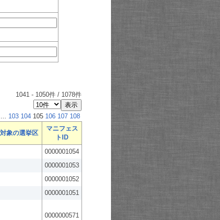
1041
-
1050
件 /
1078
件
...
103
104
105
106
107
108
マニフェス
対象の選挙区
トID
0000001054
0000001053
0000001052
0000001051
0000000571