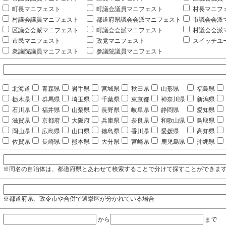
町長マニフェスト
町議会議員マニフェスト
村長マニフ
村議会議員マニフェスト
都道府県議会会派マニフェスト
市議会会派
区議会会派マニフェスト
町議会会派マニフェスト
村議会会派
市民マニフェスト
政党マニフェスト
スイッチユ
衆議院議員マニフェスト
参議院議員マニフェスト
北海道
青森県
岩手県
宮城県
秋田県
山形県
福島県
栃木県
群馬県
埼玉県
千葉県
東京都
神奈川県
新潟県
石川県
福井県
山梨県
長野県
岐阜県
静岡県
愛知県
滋賀県
京都府
大阪府
兵庫県
奈良県
和歌山県
鳥取県
岡山県
広島県
山口県
徳島県
香川県
愛媛県
高知県
佐賀県
長崎県
熊本県
大分県
宮崎県
鹿児島県
沖縄県
※同名の自治体は、都道府県とあわせて検索することで分けて探すことができま
※都道府県、政令市や合併で選挙区が分かれている場合
から
まで