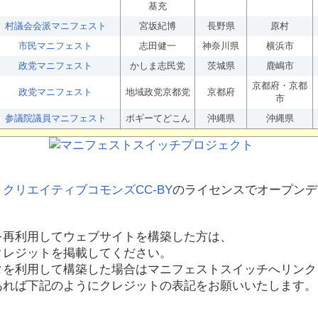
基充
村議会会派マニフェスト
宮坂紀博
長野県
原村
市民マニフェスト
志田健一
神奈川県
横浜市
政党マニフェスト
かしま志民党
茨城県
鹿嶋市
京都府・京都
政党マニフェスト
地域政党京都党
京都府
市
参議院議員マニフェスト
ボギーてどこん
沖縄県
沖縄県
、
クリエイティブコモンズCC-BY
のライセンスでオープンデ
を再利用してウェブサイトを構築した方は、
クレジットを掲載してください。
タを利用して構築した場合はマニフェストスイッチへリンク
あれば下記のようにクレジットの表記をお願いいたします。