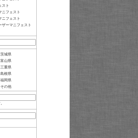
ェスト
マニフェスト
マニフェスト
ーザーマニフェスト
茨城県
富山県
三重県
島根県
福岡県
その他
す。