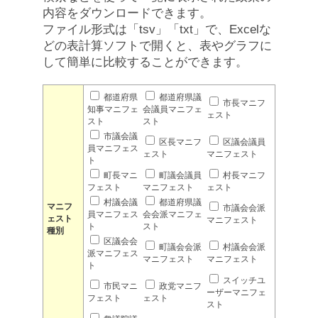
内容をダウンロードできます。
ファイル形式は「tsv」「txt」で、Excelな
どの表計算ソフトで開くと、表やグラフに
して簡単に比較することができます。
都道府県
都道府県議
市長マニフ
知事マニフェ
会議員マニフェ
ェスト
スト
スト
市議会議
区長マニフ
区議会議員
員マニフェス
ェスト
マニフェスト
ト
町長マニ
町議会議員
村長マニフ
フェスト
マニフェスト
ェスト
村議会議
都道府県議
マニフ
市議会会派
員マニフェス
会会派マニフェ
ェスト
マニフェスト
ト
スト
種別
区議会会
町議会会派
村議会会派
派マニフェス
マニフェスト
マニフェスト
ト
スイッチユ
市民マニ
政党マニフ
ーザーマニフェ
フェスト
ェスト
スト