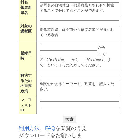
村名、
※同名の自治体は、都道府県とあわせて検索
都道府
することで分けて探すことができます。
県名
対象の
※都道府県、政令市や合併で選挙区が分かれ
選挙区
ている場合
から
登録日
まで
時
※「20xx/xx/xx」 から 「20xx/xx/xx」ま
で というように入力してください。
解決す
るため
※関心のあるキーワード、政策をご記入くだ
の重要
さい。
政策
マニフ
ェスト
ID
利用方法
、
FAQ
を閲覧のうえ
ダウンロードをお願いしま