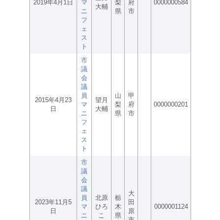
2019年4月1日
マ
梨
府
0000000584
大輔
ニ
県
市
フ
ェ
ス
ト
市
議
会
議
員
山
甲
2015年4月23
望月
マ
梨
府
0000000201
日
大輔
ニ
県
市
フ
ェ
ス
ト
市
議
会
議
大
員
北原
栃
2023年11月5
田
マ
ひろ
木
0000001124
日
原
ニ
こ
県
市