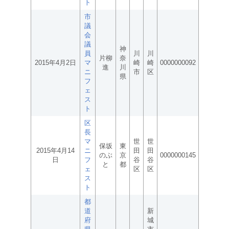
ト
市
議
会
議
神
員
川
川
片柳
奈
2015年4月2日
マ
崎
崎
0000000092
進
川
ニ
市
区
県
フ
ェ
ス
ト
区
長
マ
世
世
保坂
東
2015年4月14
ニ
田
田
のぶ
京
0000000145
日
フ
谷
谷
と
都
ェ
区
区
ス
ト
都
道
新
府
城