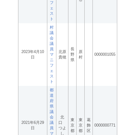
フ
ェ
ス
ト
村
議
会
議
員
長
2023年4月10
北原
原
マ
野
0000001055
日
貴穂
村
ニ
県
フ
ェ
ス
ト
都
道
府
県
議
会
北
東
東
葛
2021年6月29
議
口
京
京
飾
0000000771
日
員
つよ
都
都
区
マ
し