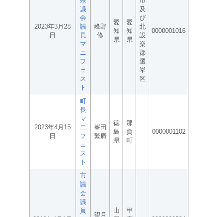
県
市
議
及
会
び
愛
愛
2023年3月28
議
峰野
北
知
知
0000001016
日
員
修
設
県
県
マ
楽
ニ
郡
フ
選
ェ
挙
ス
区
ト
町
長
マ
徳
那
2023年4月15
ニ
峯田
島
賀
0000001102
日
フ
繁廣
県
町
ェ
ス
ト
市
議
会
議
員
山
甲
望月