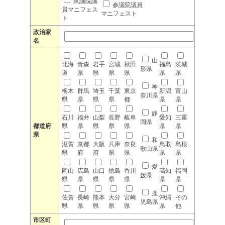
衆議院議
参議院議員
員マニフェス
マニフェスト
ト
政治家
名
山
北海
青森
岩手
宮城
秋田
福島
茨城
形県
道
県
県
県
県
県
県
神
栃木
群馬
埼玉
千葉
東京
新潟
富山
奈川県
県
県
県
県
都
県
県
静
石川
福井
山梨
長野
岐阜
愛知
三重
岡県
都道府
県
県
県
県
県
県
県
県
和
滋賀
京都
大阪
兵庫
奈良
鳥取
島根
歌山県
県
府
府
県
県
県
県
愛
岡山
広島
山口
徳島
香川
高知
福岡
媛県
県
県
県
県
県
県
県
鹿
佐賀
長崎
熊本
大分
宮崎
沖縄
その
児島県
県
県
県
県
県
県
他
市区町