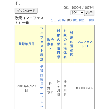
す。
991
-
1000
件 /
1078
件
政策（マニフェス
1
...
98
99
100
101
102
...
108
ト）一覧
マ
対
対
ニ
対
象
象
フ
象
の
の
政治
ェ
の
マニフェス
登録年月日
都
自
家名
ス
選
トID
▲
道
治
ト
挙
府
体
種
区
県
名
別
参
議
院
議
神
神
員
片
2016年6月20
奈
奈
マ
野
0000000402
日
川
川
ニ
英司
県
県
フ
ェ
ス