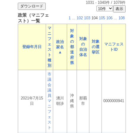
1031
-
1040
件 /
1078
件
政策（マニフェ
1
...
102
103
104
105
106
...
108
スト）一覧
マ
対
ニ
象
フ
対象
の
対象
政治
ェ
の
マニフェス
登録年月日
都
の選
家名
ス
自治
トID
▲
道
挙区
ト
体名
府
種
県
別
市
議
会
議
員
沖
2021年7月15
湧川
那覇
マ
縄
0000000941
日
朝渉
市
ニ
県
フ
ェ
ス
ト