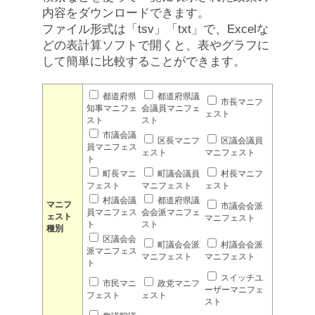
内容をダウンロードできます。
ファイル形式は「tsv」「txt」で、Excelな
どの表計算ソフトで開くと、表やグラフに
して簡単に比較することができます。
都道府県
都道府県議
市長マニフ
知事マニフェ
会議員マニフェ
ェスト
スト
スト
市議会議
区長マニフ
区議会議員
員マニフェス
ェスト
マニフェスト
ト
町長マニ
町議会議員
村長マニフ
フェスト
マニフェスト
ェスト
村議会議
都道府県議
マニフ
市議会会派
員マニフェス
会会派マニフェ
ェスト
マニフェスト
ト
スト
種別
区議会会
町議会会派
村議会会派
派マニフェス
マニフェスト
マニフェスト
ト
スイッチユ
市民マニ
政党マニフ
ーザーマニフェ
フェスト
ェスト
スト