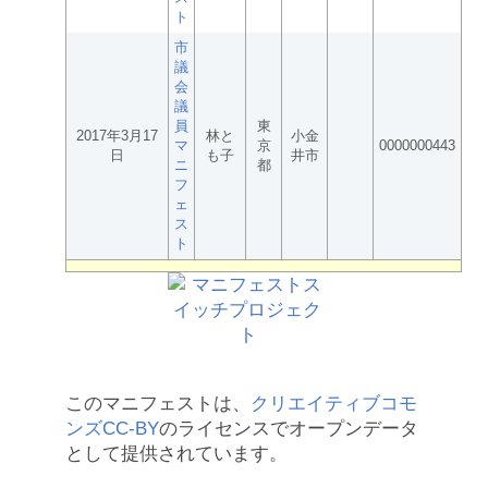
ト
市
議
会
議
員
東
2017年3月17
林と
小金
マ
京
0000000443
日
も子
井市
ニ
都
フ
ェ
ス
ト
このマニフェストは、
クリエイティブコモ
ンズCC-BY
のライセンスでオープンデータ
として提供されています。