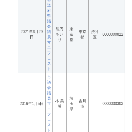
道
府
県
議
会
龍円
東
2021年6月29
議
東京
渋谷
あい
京
0000000822
日
員
都
区
り
都
マ
ニ
フ
ェ
ス
ト
市
議
会
議
員
埼
林 美
吉川
2016年1月5日
マ
玉
0000000303
希
市
ニ
県
フ
ェ
ス
ト