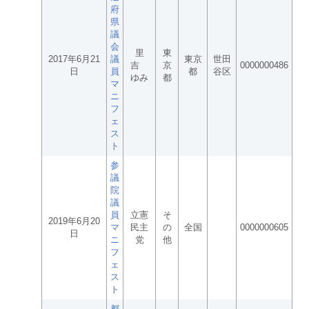
府
県
議
会
里
東
2017年6月21
議
東京
世田
吉
京
0000000486
日
員
都
谷区
ゆみ
都
マ
ニ
フ
ェ
ス
ト
参
議
院
議
員
立憲
そ
2019年6月20
マ
民主
の
全国
0000000605
日
ニ
党
他
フ
ェ
ス
ト
都