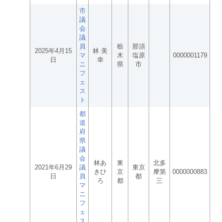
市
議
会
議
員
栃
那須
2025年4月15
林 美
マ
木
塩原
0000001179
日
幸
ニ
県
市
フ
ェ
ス
ト
都
道
府
県
議
会
林あ
東
北多
2021年6月29
議
東京
きひ
京
摩第
0000000883
日
員
都
ろ
都
三
マ
ニ
フ
ェ
ス