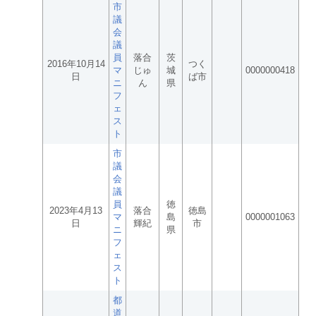
市
議
会
議
員
落合
茨
2016年10月14
つく
マ
じゅ
城
0000000418
日
ば市
ニ
ん
県
フ
ェ
ス
ト
市
議
会
議
員
徳
2023年4月13
落合
徳島
マ
島
0000001063
日
輝紀
市
ニ
県
フ
ェ
ス
ト
都
道