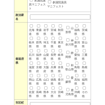
衆議院議
参議院議員
員マニフェス
マニフェスト
ト
政治家
名
山
北海
青森
岩手
宮城
秋田
福島
茨城
形県
道
県
県
県
県
県
県
神
栃木
群馬
埼玉
千葉
東京
新潟
富山
奈川県
県
県
県
県
都
県
県
静
石川
福井
山梨
長野
岐阜
愛知
三重
岡県
都道府
県
県
県
県
県
県
県
県
和
滋賀
京都
大阪
兵庫
奈良
鳥取
島根
歌山県
県
府
府
県
県
県
県
愛
岡山
広島
山口
徳島
香川
高知
福岡
媛県
県
県
県
県
県
県
県
鹿
佐賀
長崎
熊本
大分
宮崎
沖縄
その
児島県
県
県
県
県
県
県
他
市区町