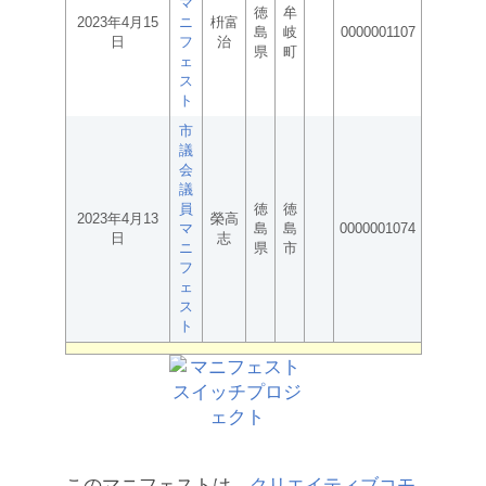
マ
徳
牟
2023年4月15
ニ
枡富
島
岐
0000001107
日
フ
治
県
町
ェ
ス
ト
市
議
会
議
員
徳
徳
2023年4月13
榮高
マ
島
島
0000001074
日
志
ニ
県
市
フ
ェ
ス
ト
このマニフェストは、
クリエイティブコモ