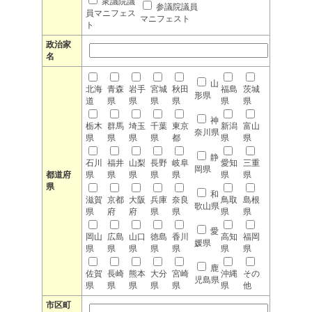
衆議院議
参議院議員
員マニフェス
マニフェスト
ト
政治家
名
山
北海
青森
岩手
宮城
秋田
福島
茨城
形県
道
県
県
県
県
県
県
神
栃木
群馬
埼玉
千葉
東京
新潟
富山
奈川県
県
県
県
県
都
県
県
静
石川
福井
山梨
長野
岐阜
愛知
三重
岡県
都道府
県
県
県
県
県
県
県
県
和
滋賀
京都
大阪
兵庫
奈良
鳥取
島根
歌山県
県
府
府
県
県
県
県
愛
岡山
広島
山口
徳島
香川
高知
福岡
媛県
県
県
県
県
県
県
県
鹿
佐賀
長崎
熊本
大分
宮崎
沖縄
その
児島県
県
県
県
県
県
県
他
市区町