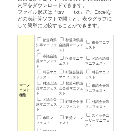
内容をダウンロードできます。
ファイル形式は「tsv」「txt」で、Excelな
どの表計算ソフトで開くと、表やグラフに
して簡単に比較することができます。
都道府県
都道府県議
市長マニフ
知事マニフェ
会議員マニフェ
ェスト
スト
スト
市議会議
区長マニフ
区議会議員
員マニフェス
ェスト
マニフェスト
ト
町長マニ
町議会議員
村長マニフ
フェスト
マニフェスト
ェスト
村議会議
都道府県議
マニフ
市議会会派
員マニフェス
会会派マニフェ
ェスト
マニフェスト
ト
スト
種別
区議会会
町議会会派
村議会会派
派マニフェス
マニフェスト
マニフェスト
ト
スイッチユ
市民マニ
政党マニフ
ーザーマニフェ
フェスト
ェスト
スト