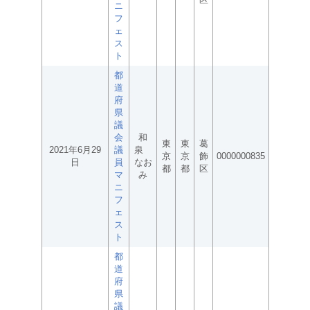
ニ
フ
ェ
ス
ト
都
道
府
県
議
会
和
東
東
葛
2021年6月29
議
泉
京
京
飾
0000000835
日
員
なお
都
都
区
マ
み
ニ
フ
ェ
ス
ト
都
道
府
県
議