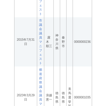
フ
ェ
ス
ト
市
議
会
議
神
員
露
秦
2015年7月31
奈
マ
木
野
0000000236
日
川
ニ
順三
市
県
フ
ェ
ス
ト
都
道
府
県
議
美
会
徳
徳
馬
2023年3月29
議
浪越
島
島
選
0000001035
日
員
憲一
県
県
挙
マ
区