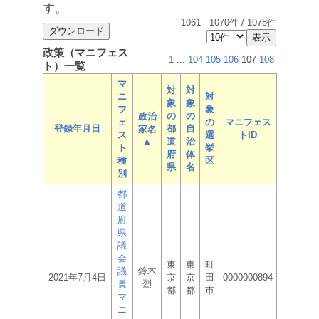
す。
1061
-
1070
件 /
1078
件
政策（マニフェス
1
...
104
105
106
107
108
ト）一覧
マ
対
対
ニ
対
象
象
フ
象
の
の
政治
ェ
の
マニフェス
登録年月日
都
自
家名
ス
選
トID
▲
道
治
ト
挙
府
体
種
区
県
名
別
都
道
府
県
議
会
東
東
町
議
鈴木
2021年7月4日
京
京
田
0000000894
員
烈
都
都
市
マ
ニ