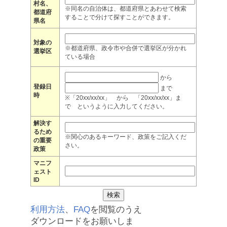
村名、
※同名の自治体は、都道府県とあわせて検索
都道府
することで分けて探すことができます。
県名
対象の
※都道府県、政令市や合併で選挙区が分かれ
選挙区
ている場合
から
登録日
まで
時
※「20xx/xx/xx」 から 「20xx/xx/xx」ま
で というように入力してください。
解決す
るため
※関心のあるキーワード、政策をご記入くだ
の重要
さい。
政策
マニフ
ェスト
ID
利用方法
、
FAQ
を閲覧のうえ
ダウンロードをお願いしま