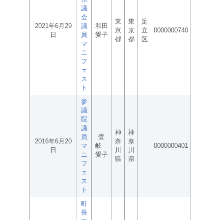
議
会
東
東
足
2021年6月29
議
和田
京
京
立
0000000740
日
員
愛子
都
都
区
マ
ニ
フ
ェ
ス
ト
参
議
院
議
神
神
員
壹
2016年6月20
奈
奈
マ
岐
0000000401
日
川
川
ニ
愛子
県
県
フ
ェ
ス
ト
町
長