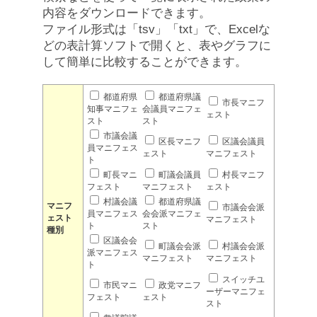
内容をダウンロードできます。
ファイル形式は「tsv」「txt」で、Excelな
どの表計算ソフトで開くと、表やグラフに
して簡単に比較することができます。
都道府県
都道府県議
市長マニフ
知事マニフェ
会議員マニフェ
ェスト
スト
スト
市議会議
区長マニフ
区議会議員
員マニフェス
ェスト
マニフェスト
ト
町長マニ
町議会議員
村長マニフ
フェスト
マニフェスト
ェスト
村議会議
都道府県議
マニフ
市議会会派
員マニフェス
会会派マニフェ
ェスト
マニフェスト
ト
スト
種別
区議会会
町議会会派
村議会会派
派マニフェス
マニフェスト
マニフェスト
ト
スイッチユ
市民マニ
政党マニフ
ーザーマニフェ
フェスト
ェスト
スト