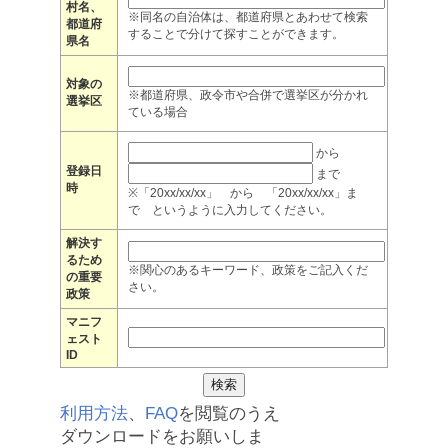
村名、
※同名の自治体は、都道府県とあわせて検索
都道府
することで分けて探すことができます。
県名
対象の
※都道府県、政令市や合併で選挙区が分かれ
選挙区
ている場合
から
登録日
まで
時
※「20xx/xx/xx」 から 「20xx/xx/xx」ま
で というように入力してください。
解決す
るため
※関心のあるキーワード、政策をご記入くだ
の重要
さい。
政策
マニフ
ェスト
ID
利用方法
、
FAQ
を閲覧のうえ
ダウンロードをお願いしま