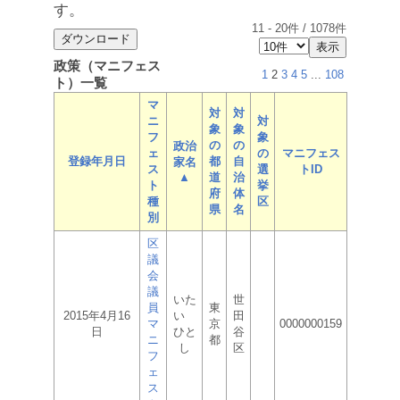
す。
11
-
20
件 /
1078
件
政策（マニフェス
1
2
3
4
5
...
108
ト）一覧
マ
対
対
ニ
対
象
象
フ
象
の
の
政治
ェ
の
マニフェス
登録年月日
都
自
家名
ス
選
トID
▲
道
治
ト
挙
府
体
種
区
県
名
別
区
議
会
議
いた
世
員
東
2015年4月16
い
田
マ
京
0000000159
日
ひと
谷
ニ
都
し
区
フ
ェ
ス