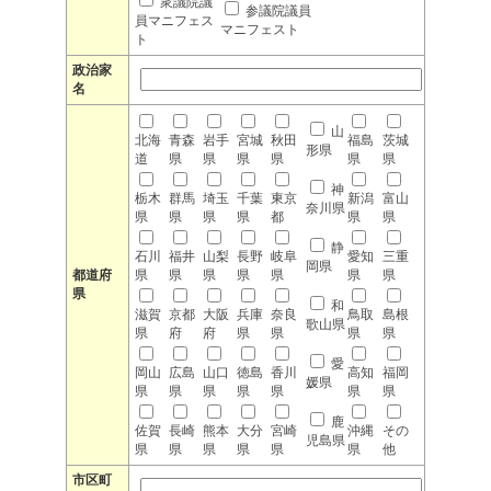
衆議院議
参議院議員
員マニフェス
マニフェスト
ト
政治家
名
山
北海
青森
岩手
宮城
秋田
福島
茨城
形県
道
県
県
県
県
県
県
神
栃木
群馬
埼玉
千葉
東京
新潟
富山
奈川県
県
県
県
県
都
県
県
静
石川
福井
山梨
長野
岐阜
愛知
三重
岡県
都道府
県
県
県
県
県
県
県
県
和
滋賀
京都
大阪
兵庫
奈良
鳥取
島根
歌山県
県
府
府
県
県
県
県
愛
岡山
広島
山口
徳島
香川
高知
福岡
媛県
県
県
県
県
県
県
県
鹿
佐賀
長崎
熊本
大分
宮崎
沖縄
その
児島県
県
県
県
県
県
県
他
市区町