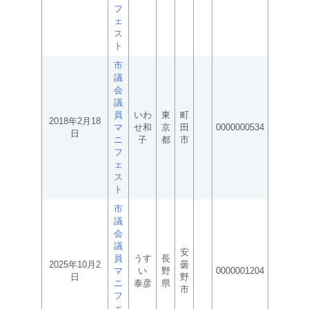
フ
ェ
ス
ト
市
議
会
議
員
いわ
東
町
2018年2月18
マ
せ和
京
田
0000000534
日
ニ
子
都
市
フ
ェ
ス
ト
市
議
会
議
安
員
うす
長
2025年10月2
曇
マ
い
野
0000001204
日
野
ニ
泰彦
県
市
フ
ェ