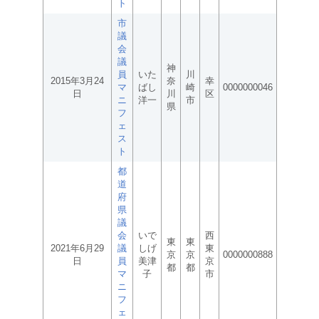
ト
市
議
会
議
神
員
いた
川
2015年3月24
奈
幸
マ
ばし
崎
0000000046
日
川
区
ニ
洋一
市
県
フ
ェ
ス
ト
都
道
府
県
議
会
いで
西
東
東
2021年6月29
議
しげ
東
京
京
0000000888
日
員
美津
京
都
都
マ
子
市
ニ
フ
ェ