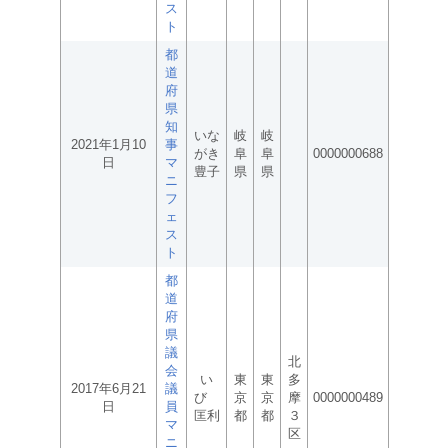
ス
ト
都
道
府
県
知
いな
岐
岐
2021年1月10
事
がき
阜
阜
0000000688
日
マ
豊子
県
県
ニ
フ
ェ
ス
ト
都
道
府
県
議
北
会
い
東
東
多
2017年6月21
議
び
京
京
摩
0000000489
日
員
匡利
都
都
３
マ
区
ニ