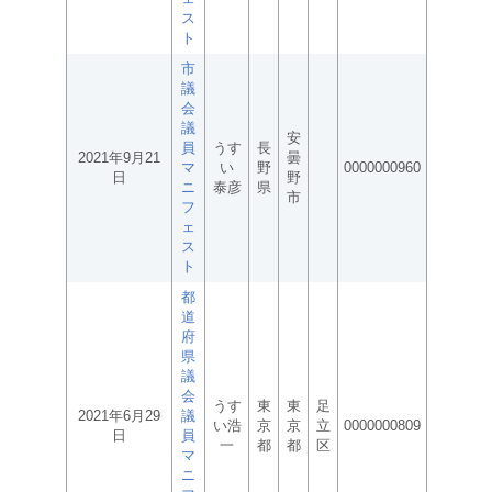
ス
ト
市
議
会
議
安
員
うす
長
2021年9月21
曇
マ
い
野
0000000960
日
野
ニ
泰彦
県
市
フ
ェ
ス
ト
都
道
府
県
議
会
うす
東
東
足
2021年6月29
議
い浩
京
京
立
0000000809
日
員
一
都
都
区
マ
ニ