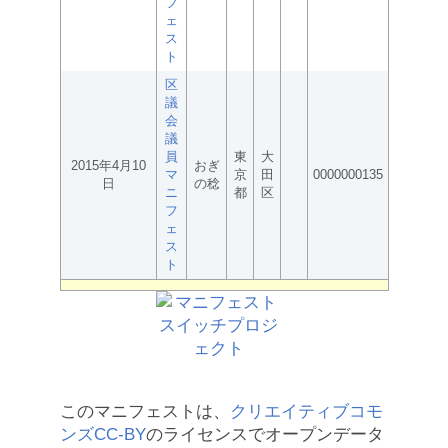
フ
ェ
ス
ト
区
議
会
議
員
東
大
2015年4月10
おぎ
マ
京
田
0000000135
日
の稔
ニ
都
区
フ
ェ
ス
ト
このマニフェストは、
クリエイティブコモ
ンズCC-BY
のライセンスでオープンデータ