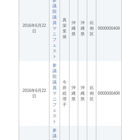
参
議
院
議
真
員
沖
沖
比
2016年6月22
栄
マ
縄
縄
例
0000000409
日
里
ニ
県
県
区
保
フ
ェ
ス
ト
参
議
院
議
今
員
井
沖
沖
比
2016年6月22
マ
絵
縄
縄
例
0000000408
日
ニ
理
県
県
区
フ
子
ェ
ス
ト
参
議