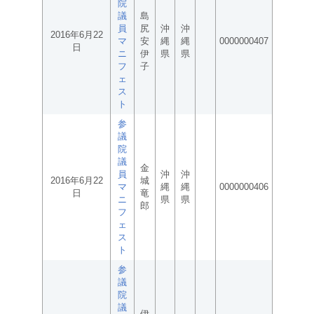
院
議
島
員
尻
沖
沖
2016年6月22
マ
安
縄
縄
0000000407
日
ニ
伊
県
県
フ
子
ェ
ス
ト
参
議
院
議
金
員
沖
沖
2016年6月22
城
マ
縄
縄
0000000406
日
竜
ニ
県
県
郎
フ
ェ
ス
ト
参
議
院
議
伊