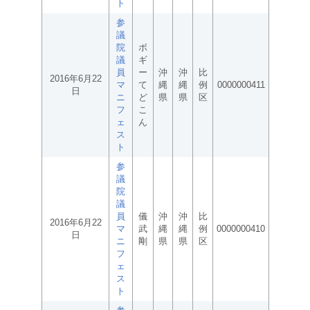
ト
参
議
院
ボ
議
ギ
員
ー
沖
沖
比
2016年6月22
マ
て
縄
縄
例
0000000411
日
ニ
ど
県
県
区
フ
こ
ェ
ん
ス
ト
参
議
院
議
員
儀
沖
沖
比
2016年6月22
マ
武
縄
縄
例
0000000410
日
ニ
剛
県
県
区
フ
ェ
ス
ト