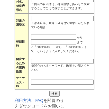
村名、
※同名の自治体は、都道府県とあわせて検索
都道府
することで分けて探すことができます。
県名
対象の
※都道府県、政令市や合併で選挙区が分かれ
選挙区
ている場合
から
登録日
まで
時
※「20xx/xx/xx」 から 「20xx/xx/xx」ま
で というように入力してください。
解決す
るため
※関心のあるキーワード、政策をご記入くだ
の重要
さい。
政策
マニフ
ェスト
ID
利用方法
、
FAQ
を閲覧のう
えダウンロードをお願いし