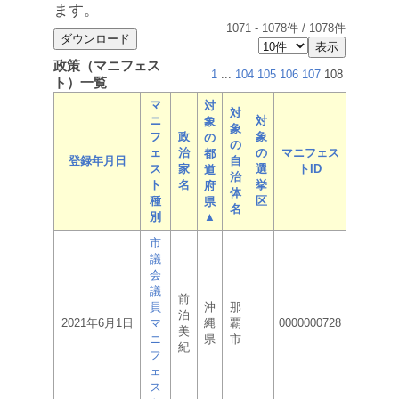
ます。
1071
-
1078
件 /
1078
件
政策（マニフェス
1
...
104
105
106
107
108
ト）一覧
マ
対
対
ニ
対
象
象
フ
政
象
の
の
ェ
治
の
マニフェス
都
登録年月日
自
ス
家
選
トID
道
治
ト
名
挙
府
体
種
区
県
名
別
▲
市
議
会
議
前
員
沖
那
泊
2021年6月1日
マ
縄
覇
0000000728
美
ニ
県
市
紀
フ
ェ
ス