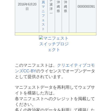
員
沖
沖
2016年6月20
波
マ
縄
縄
0000000391
日
洋
ニ
県
県
一
フ
ェ
ス
ト
このマニフェストは、
クリエイティブコモ
ンズCC-BY
のライセンスでオープンデータ
として提供されています。
マニフェストデータを再利用してウェブサ
イトを構築した方は、
各マニフェストへのクレジットを掲載して
ください。
多くの政治家のデータを利用して構築した