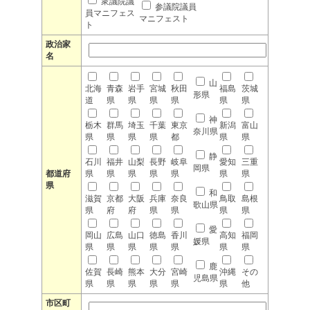
衆議院議
参議院議員
員マニフェス
マニフェスト
ト
政治家
名
山
北海
青森
岩手
宮城
秋田
福島
茨城
形県
道
県
県
県
県
県
県
神
栃木
群馬
埼玉
千葉
東京
新潟
富山
奈川県
県
県
県
県
都
県
県
静
石川
福井
山梨
長野
岐阜
愛知
三重
岡県
都道府
県
県
県
県
県
県
県
県
和
滋賀
京都
大阪
兵庫
奈良
鳥取
島根
歌山県
県
府
府
県
県
県
県
愛
岡山
広島
山口
徳島
香川
高知
福岡
媛県
県
県
県
県
県
県
県
鹿
佐賀
長崎
熊本
大分
宮崎
沖縄
その
児島県
県
県
県
県
県
県
他
市区町