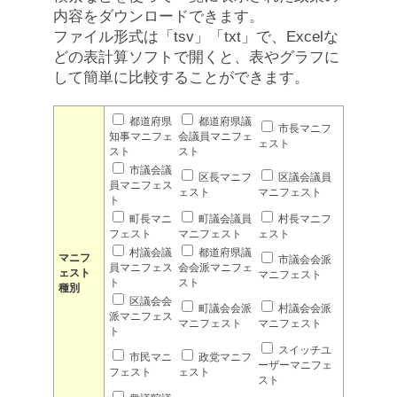
内容をダウンロードできます。
ファイル形式は「tsv」「txt」で、Excelな
どの表計算ソフトで開くと、表やグラフに
して簡単に比較することができます。
都道府県
都道府県議
市長マニフ
知事マニフェ
会議員マニフェ
ェスト
スト
スト
市議会議
区長マニフ
区議会議員
員マニフェス
ェスト
マニフェスト
ト
町長マニ
町議会議員
村長マニフ
フェスト
マニフェスト
ェスト
村議会議
都道府県議
マニフ
市議会会派
員マニフェス
会会派マニフェ
ェスト
マニフェスト
ト
スト
種別
区議会会
町議会会派
村議会会派
派マニフェス
マニフェスト
マニフェスト
ト
スイッチユ
市民マニ
政党マニフ
ーザーマニフェ
フェスト
ェスト
スト