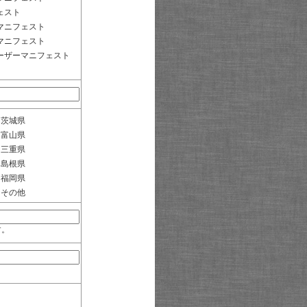
ェスト
マニフェスト
マニフェスト
ーザーマニフェスト
茨城県
富山県
三重県
島根県
福岡県
その他
す。