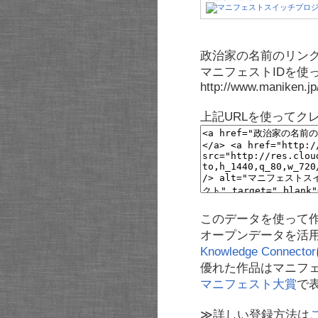
政治家の名前のリンク
マニフェストIDを使
http://www.maniken.j
上記URLを使ってク
このデータを使って
オープンデータを活
Knowledge Connector
優れた作品はマニフ
マニフェスト大賞
で
≫詳しい登録方法は