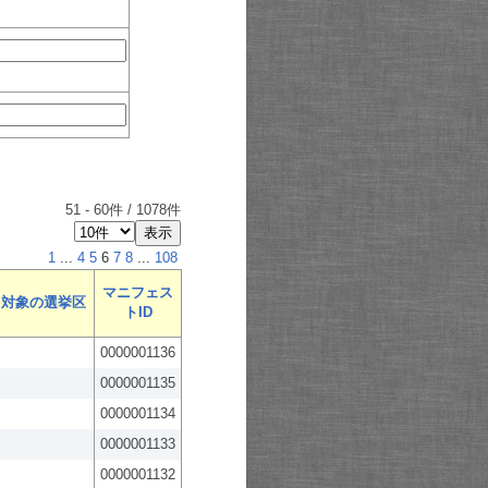
51
-
60
件 /
1078
件
1
...
4
5
6
7
8
...
108
マニフェス
対象の選挙区
トID
0000001136
0000001135
0000001134
0000001133
0000001132