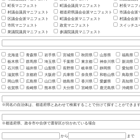
町長マニフェスト
町議会議員マニフェスト
村長マニフ
村議会議員マニフェスト
都道府県議会会派マニフェスト
市議会会派
区議会会派マニフェスト
町議会会派マニフェスト
村議会会派
市民マニフェスト
政党マニフェスト
スイッチユ
衆議院議員マニフェスト
参議院議員マニフェスト
北海道
青森県
岩手県
宮城県
秋田県
山形県
福島県
栃木県
群馬県
埼玉県
千葉県
東京都
神奈川県
新潟県
石川県
福井県
山梨県
長野県
岐阜県
静岡県
愛知県
滋賀県
京都府
大阪府
兵庫県
奈良県
和歌山県
鳥取県
岡山県
広島県
山口県
徳島県
香川県
愛媛県
高知県
佐賀県
長崎県
熊本県
大分県
宮崎県
鹿児島県
沖縄県
※同名の自治体は、都道府県とあわせて検索することで分けて探すことができま
※都道府県、政令市や合併で選挙区が分かれている場合
から
まで