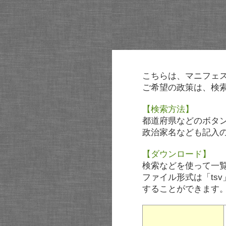
こちらは、マニフェ
ご希望の政策は、検
【検索方法】
都道府県などのボタ
政治家名なども記入
【ダウンロード】
検索などを使って一
ファイル形式は「tsv
することができます