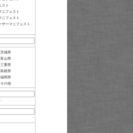
ェスト
マニフェスト
マニフェスト
ーザーマニフェスト
茨城県
富山県
三重県
島根県
福岡県
その他
す。