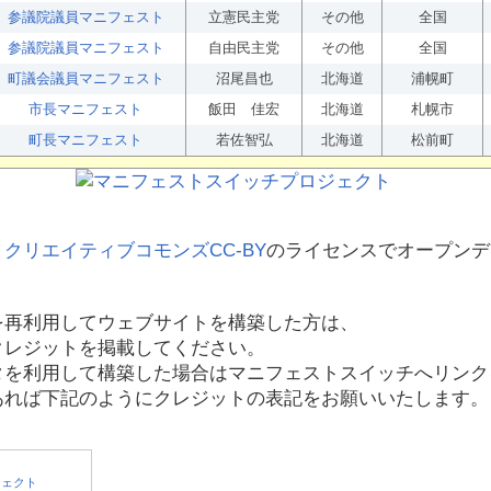
参議院議員マニフェスト
立憲民主党
その他
全国
参議院議員マニフェスト
自由民主党
その他
全国
町議会議員マニフェスト
沼尾昌也
北海道
浦幌町
市長マニフェスト
飯田 佳宏
北海道
札幌市
町長マニフェスト
若佐智弘
北海道
松前町
、
クリエイティブコモンズCC-BY
のライセンスでオープンデ
を再利用してウェブサイトを構築した方は、
クレジットを掲載してください。
タを利用して構築した場合はマニフェストスイッチへリンク
あれば下記のようにクレジットの表記をお願いいたします。