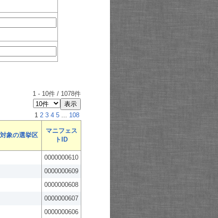
1
-
10
件 /
1078
件
1
2
3
4
5
...
108
マニフェス
対象の選挙区
トID
0000000610
0000000609
0000000608
0000000607
0000000606