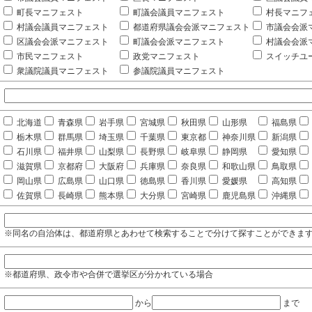
町長マニフェスト
町議会議員マニフェスト
村長マニフ
村議会議員マニフェスト
都道府県議会会派マニフェスト
市議会会派
区議会会派マニフェスト
町議会会派マニフェスト
村議会会派
市民マニフェスト
政党マニフェスト
スイッチユ
衆議院議員マニフェスト
参議院議員マニフェスト
北海道
青森県
岩手県
宮城県
秋田県
山形県
福島県
栃木県
群馬県
埼玉県
千葉県
東京都
神奈川県
新潟県
石川県
福井県
山梨県
長野県
岐阜県
静岡県
愛知県
滋賀県
京都府
大阪府
兵庫県
奈良県
和歌山県
鳥取県
岡山県
広島県
山口県
徳島県
香川県
愛媛県
高知県
佐賀県
長崎県
熊本県
大分県
宮崎県
鹿児島県
沖縄県
※同名の自治体は、都道府県とあわせて検索することで分けて探すことができま
※都道府県、政令市や合併で選挙区が分かれている場合
から
まで