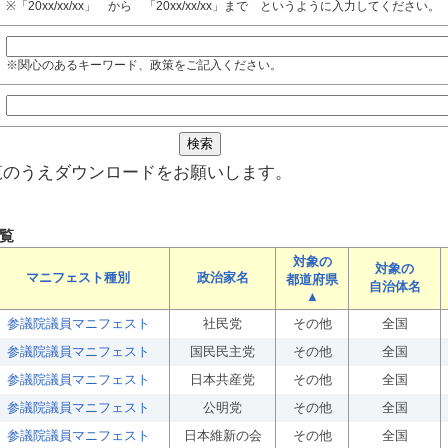
※「20xx/xx/xx」 から 「20xx/xx/xx」まで というように入力してください。
※関心のあるキーワード、政策をご記入ください。
覧のうえダウンロードをお願いします。
覧
対象の
対象の
マニフェスト種別
政治家名
都道府県
自治体名
▲
参議院議員マニフェスト
社民党
その他
全国
参議院議員マニフェスト
国民民主党
その他
全国
参議院議員マニフェスト
日本共産党
その他
全国
参議院議員マニフェスト
公明党
その他
全国
参議院議員マニフェスト
日本維新の会
その他
全国