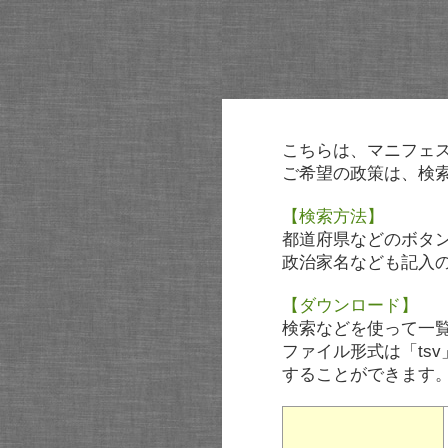
こちらは、マニフェ
ご希望の政策は、検
【検索方法】
都道府県などのボタ
政治家名なども記入
【ダウンロード】
検索などを使って一
ファイル形式は「tsv
することができます