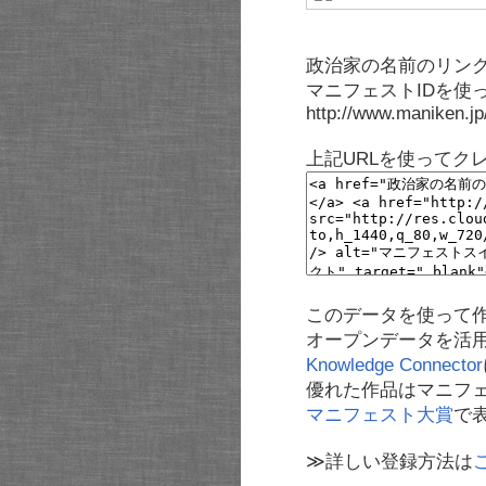
政治家の名前のリンク
マニフェストIDを使
http://www.maniken.j
上記URLを使ってク
このデータを使って
オープンデータを活
Knowledge Connector
優れた作品はマニフ
マニフェスト大賞
で
≫詳しい登録方法は