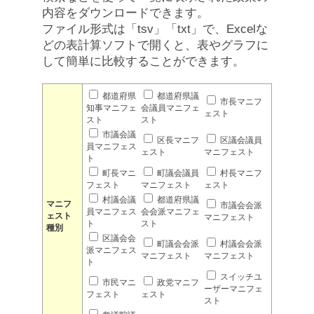
内容をダウンロードできます。
ファイル形式は「tsv」「txt」で、Excelな
どの表計算ソフトで開くと、表やグラフに
して簡単に比較することができます。
都道府県
都道府県議
市長マニフ
知事マニフェ
会議員マニフェ
ェスト
スト
スト
市議会議
区長マニフ
区議会議員
員マニフェス
ェスト
マニフェスト
ト
町長マニ
町議会議員
村長マニフ
フェスト
マニフェスト
ェスト
村議会議
都道府県議
マニフ
市議会会派
員マニフェス
会会派マニフェ
ェスト
マニフェスト
ト
スト
種別
区議会会
町議会会派
村議会会派
派マニフェス
マニフェスト
マニフェスト
ト
スイッチユ
市民マニ
政党マニフ
ーザーマニフェ
フェスト
ェスト
スト