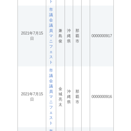
ト
市
議
会
議
員
兼
沖
那
2021年7月15
マ
島
縄
覇
0000000917
日
ニ
俊
県
市
フ
ェ
ス
ト
市
議
会
議
金
員
沖
那
2021年7月15
城
マ
縄
覇
0000000916
日
亮
ニ
県
市
太
フ
ェ
ス
ト