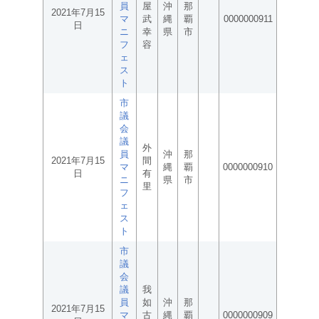
員
屋
沖
那
2021年7月15
マ
武
縄
覇
0000000911
日
ニ
幸
県
市
フ
容
ェ
ス
ト
市
議
会
議
外
員
沖
那
2021年7月15
間
マ
縄
覇
0000000910
日
有
ニ
県
市
里
フ
ェ
ス
ト
市
議
会
議
我
員
如
沖
那
2021年7月15
マ
古
縄
覇
0000000909