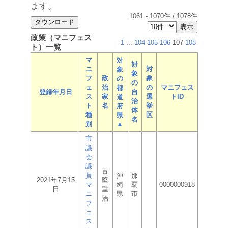
ます。
1061
-
1070
件 /
1078
件
政策（マニフェス
1
...
104
105
106
107
108
ト）一覧
マ
対
対
ニ
対
象
象
フ
政
象
の
の
ェ
治
の
マニフェス
都
登録年月日
自
ス
家
選
トID
道
治
ト
名
挙
府
体
種
区
県
名
別
▲
市
議
会
議
古
員
沖
那
2021年7月15
堅
マ
縄
覇
0000000918
日
重
ニ
県
市
治
フ
ェ
ス