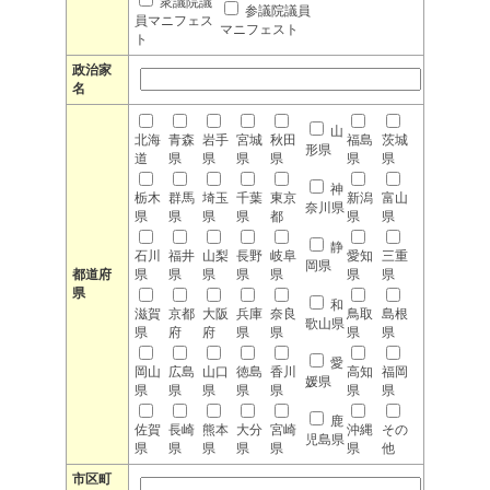
衆議院議
参議院議員
員マニフェス
マニフェスト
ト
政治家
名
山
北海
青森
岩手
宮城
秋田
福島
茨城
形県
道
県
県
県
県
県
県
神
栃木
群馬
埼玉
千葉
東京
新潟
富山
奈川県
県
県
県
県
都
県
県
静
石川
福井
山梨
長野
岐阜
愛知
三重
岡県
都道府
県
県
県
県
県
県
県
県
和
滋賀
京都
大阪
兵庫
奈良
鳥取
島根
歌山県
県
府
府
県
県
県
県
愛
岡山
広島
山口
徳島
香川
高知
福岡
媛県
県
県
県
県
県
県
県
鹿
佐賀
長崎
熊本
大分
宮崎
沖縄
その
児島県
県
県
県
県
県
県
他
市区町