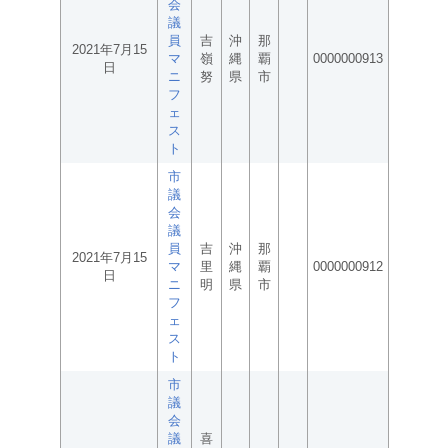
会
議
員
吉
沖
那
2021年7月15
マ
嶺
縄
覇
0000000913
日
ニ
努
県
市
フ
ェ
ス
ト
市
議
会
議
員
吉
沖
那
2021年7月15
マ
里
縄
覇
0000000912
日
ニ
明
県
市
フ
ェ
ス
ト
市
議
会
議
喜