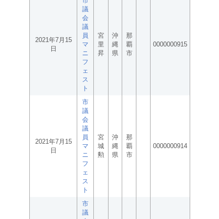
市
議
会
議
員
宮
沖
那
2021年7月15
マ
里
縄
覇
0000000915
日
ニ
昇
県
市
フ
ェ
ス
ト
市
議
会
議
員
宮
沖
那
2021年7月15
マ
城
縄
覇
0000000914
日
ニ
勲
県
市
フ
ェ
ス
ト
市
議