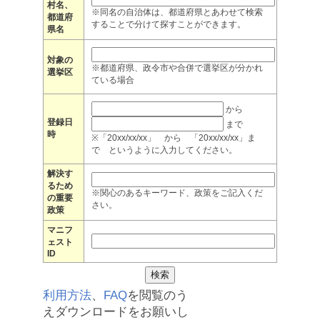
村名、
※同名の自治体は、都道府県とあわせて検索
都道府
することで分けて探すことができます。
県名
対象の
※都道府県、政令市や合併で選挙区が分かれ
選挙区
ている場合
から
登録日
まで
時
※「20xx/xx/xx」 から 「20xx/xx/xx」ま
で というように入力してください。
解決す
るため
※関心のあるキーワード、政策をご記入くだ
の重要
さい。
政策
マニフ
ェスト
ID
利用方法
、
FAQ
を閲覧のう
えダウンロードをお願いし