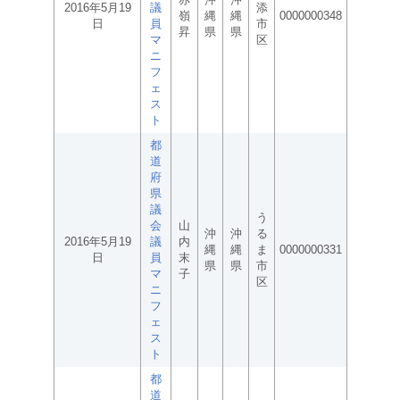
2016年5月19
議
添
嶺
縄
縄
0000000348
日
員
市
昇
県
県
マ
区
ニ
フ
ェ
ス
ト
都
道
府
県
議
う
会
山
沖
沖
る
2016年5月19
議
内
縄
縄
ま
0000000331
日
員
末
県
県
市
マ
子
区
ニ
フ
ェ
ス
ト
都
道