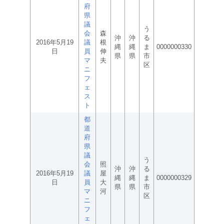
府
県
議
う
会
森
沖
沖
る
2016年5月19
議
根
縄
縄
ま
0000000330
日
員
伸
県
県
市
マ
夫
区
ニ
フ
ェ
ス
ト
都
道
府
県
議
う
会
照
沖
沖
る
2016年5月19
議
屋
縄
縄
ま
0000000329
日
員
大
県
県
市
マ
河
区
ニ
フ
ェ