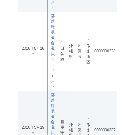
ス
ト
都
道
府
県
議
う
会
仲
沖
沖
る
2016年5月19
議
田
縄
縄
ま
0000000328
日
員
弘
県
県
市
マ
毅
区
ニ
フ
ェ
ス
ト
都
道
府
県
議
う
会
照
沖
沖
る
2016年5月19
議
屋
縄
縄
ま
0000000327
日
員
守