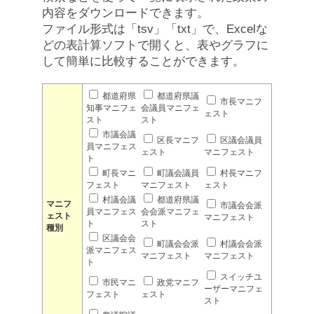
内容をダウンロードできます。
ファイル形式は「tsv」「txt」で、Excelな
どの表計算ソフトで開くと、表やグラフに
して簡単に比較することができます。
都道府県
都道府県議
市長マニフ
知事マニフェ
会議員マニフェ
ェスト
スト
スト
市議会議
区長マニフ
区議会議員
員マニフェス
ェスト
マニフェスト
ト
町長マニ
町議会議員
村長マニフ
フェスト
マニフェスト
ェスト
村議会議
都道府県議
マニフ
市議会会派
員マニフェス
会会派マニフェ
ェスト
マニフェスト
ト
スト
種別
区議会会
町議会会派
村議会会派
派マニフェス
マニフェスト
マニフェスト
ト
スイッチユ
市民マニ
政党マニフ
ーザーマニフェ
フェスト
ェスト
スト