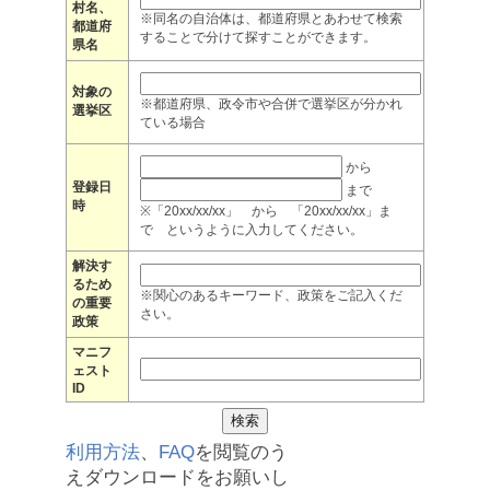
村名、
※同名の自治体は、都道府県とあわせて検索
都道府
することで分けて探すことができます。
県名
対象の
※都道府県、政令市や合併で選挙区が分かれ
選挙区
ている場合
から
登録日
まで
時
※「20xx/xx/xx」 から 「20xx/xx/xx」ま
で というように入力してください。
解決す
るため
※関心のあるキーワード、政策をご記入くだ
の重要
さい。
政策
マニフ
ェスト
ID
利用方法
、
FAQ
を閲覧のう
えダウンロードをお願いし