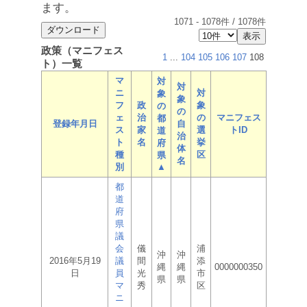
ます。
1071
-
1078
件 /
1078
件
政策（マニフェス
1
...
104
105
106
107
108
ト）一覧
マ
対
対
ニ
対
象
象
フ
政
象
の
の
ェ
治
の
マニフェス
都
登録年月日
自
ス
家
選
トID
道
治
ト
名
挙
府
体
種
区
県
名
別
▲
都
道
府
県
議
会
儀
浦
沖
沖
2016年5月19
議
間
添
縄
縄
0000000350
日
員
光
市
県
県
マ
秀
区
ニ