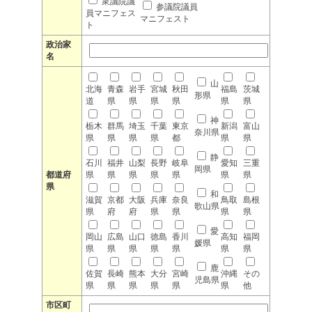
衆議院議
参議院議員
員マニフェス
マニフェスト
ト
政治家
名
山
北海
青森
岩手
宮城
秋田
福島
茨城
形県
道
県
県
県
県
県
県
神
栃木
群馬
埼玉
千葉
東京
新潟
富山
奈川県
県
県
県
県
都
県
県
静
石川
福井
山梨
長野
岐阜
愛知
三重
岡県
都道府
県
県
県
県
県
県
県
県
和
滋賀
京都
大阪
兵庫
奈良
鳥取
島根
歌山県
県
府
府
県
県
県
県
愛
岡山
広島
山口
徳島
香川
高知
福岡
媛県
県
県
県
県
県
県
県
鹿
佐賀
長崎
熊本
大分
宮崎
沖縄
その
児島県
県
県
県
県
県
県
他
市区町