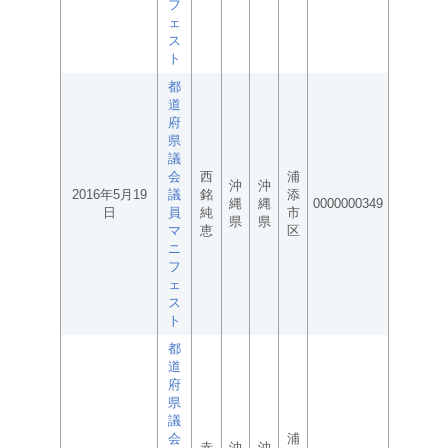
フ
ェ
ス
ト
都
道
府
県
議
会
西
浦
沖
沖
2016年5月19
議
銘
添
縄
縄
0000000349
日
員
純
市
県
県
マ
恵
区
ニ
フ
ェ
ス
ト
都
道
府
県
議
会
浦
赤
沖
沖