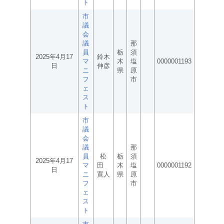
ト
市
議
会
議
那
員
栃
須
2025年4月17
鈴木
マ
木
塩
0000001193
日
伸彦
ニ
県
原
フ
市
ェ
ス
ト
市
議
会
議
那
員
松
栃
須
2025年4月17
マ
田
木
塩
0000001192
日
ニ
寛人
県
原
フ
市
ェ
ス
ト