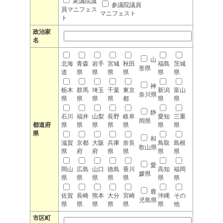
衆議院議
参議院議員
員マニフェス
マニフェスト
ト
政治家
名
山
北海
青森
岩手
宮城
秋田
福島
茨城
形県
道
県
県
県
県
県
県
神
栃木
群馬
埼玉
千葉
東京
新潟
富山
奈川県
県
県
県
県
都
県
県
静
石川
福井
山梨
長野
岐阜
愛知
三重
岡県
都道府
県
県
県
県
県
県
県
県
和
滋賀
京都
大阪
兵庫
奈良
鳥取
島根
歌山県
県
府
府
県
県
県
県
愛
岡山
広島
山口
徳島
香川
高知
福岡
媛県
県
県
県
県
県
県
県
鹿
佐賀
長崎
熊本
大分
宮崎
沖縄
その
児島県
県
県
県
県
県
県
他
市区町