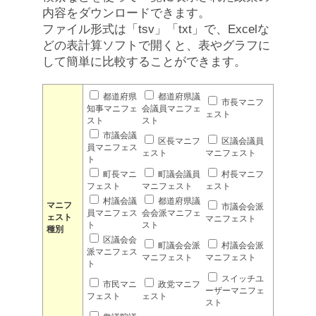
内容をダウンロードできます。
ファイル形式は「tsv」「txt」で、Excelな
どの表計算ソフトで開くと、表やグラフに
して簡単に比較することができます。
都道府県
都道府県議
市長マニフ
知事マニフェ
会議員マニフェ
ェスト
スト
スト
市議会議
区長マニフ
区議会議員
員マニフェス
ェスト
マニフェスト
ト
町長マニ
町議会議員
村長マニフ
フェスト
マニフェスト
ェスト
村議会議
都道府県議
マニフ
市議会会派
員マニフェス
会会派マニフェ
ェスト
マニフェスト
ト
スト
種別
区議会会
町議会会派
村議会会派
派マニフェス
マニフェスト
マニフェスト
ト
スイッチユ
市民マニ
政党マニフ
ーザーマニフェ
フェスト
ェスト
スト