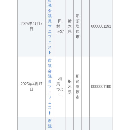
市
議
会
議
那
員
田
栃
須
2025年4月17
マ
村
木
塩
0000001191
日
ニ
正宏
県
原
フ
市
ェ
ス
ト
市
議
会
議
那
相
員
栃
須
2025年4月17
馬
マ
木
塩
0000001190
日
つよ
ニ
県
原
し
フ
市
ェ
ス
ト
市
議