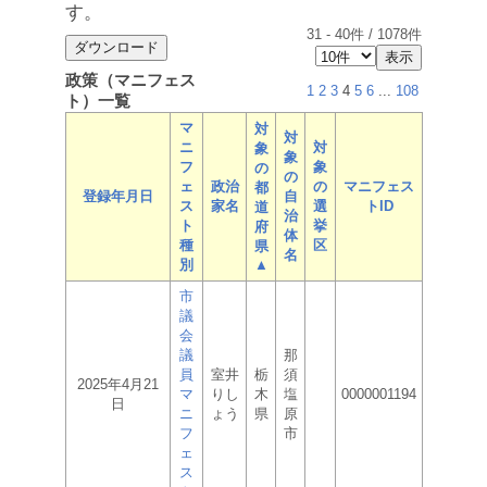
す。
31
-
40
件 /
1078
件
政策（マニフェス
1
2
3
4
5
6
...
108
ト）一覧
マ
対
対
ニ
対
象
象
フ
象
の
の
ェ
政治
の
マニフェス
都
登録年月日
自
ス
家名
選
トID
道
治
ト
挙
府
体
種
区
県
名
別
▲
市
議
会
議
那
員
室井
栃
須
2025年4月21
マ
りし
木
塩
0000001194
日
ニ
ょう
県
原
フ
市
ェ
ス