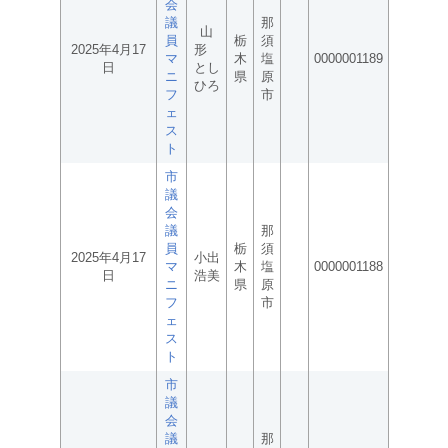
会
議
那
山
員
栃
須
2025年4月17
形
マ
木
塩
0000001189
日
とし
ニ
県
原
ひろ
フ
市
ェ
ス
ト
市
議
会
議
那
員
栃
須
2025年4月17
小出
マ
木
塩
0000001188
日
浩美
ニ
県
原
フ
市
ェ
ス
ト
市
議
会
議
那