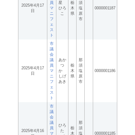
員
星
栃
須
2025年4月17
マ
ひろ
木
塩
0000001187
日
ニ
こ
県
原
フ
市
ェ
ス
ト
市
議
会
議
あか
那
員
つ
栃
須
2025年4月17
マ
か
木
塩
0000001186
日
ニ
しげ
県
原
フ
あき
市
ェ
ス
ト
市
議
会
議
那
ひろ
員
栃
須
2025年4月16
た
マ
木
塩
0000001185