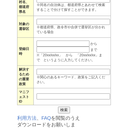
村名、
※同名の自治体は、都道府県とあわせて検索
都道府
することで分けて探すことができます。
県名
対象の
※都道府県、政令市や合併で選挙区が分かれ
選挙区
ている場合
から
登録日
まで
時
※「20xx/xx/xx」 から 「20xx/xx/xx」ま
で というように入力してください。
解決す
るため
※関心のあるキーワード、政策をご記入くだ
の重要
さい。
政策
マニフ
ェスト
ID
利用方法
、
FAQ
を閲覧のうえ
ダウンロードをお願いしま