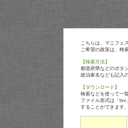
こちらは、マニフェ
ご希望の政策は、検
【検索方法】
都道府県などのボタ
政治家名なども記入
【ダウンロード】
検索などを使って一
ファイル形式は「tsv
することができます