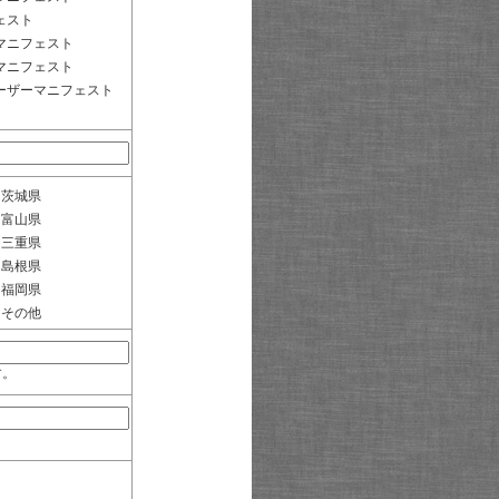
ェスト
マニフェスト
マニフェスト
ーザーマニフェスト
茨城県
富山県
三重県
島根県
福岡県
その他
す。