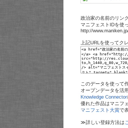
政治家の名前のリンク
マニフェストIDを使
http://www.maniken.j
上記URLを使ってク
このデータを使って
オープンデータを活
Knowledge Connector
優れた作品はマニフ
マニフェスト大賞
で
≫詳しい登録方法は