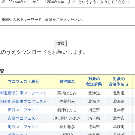
※「20xx/xx/xx」 から 「20xx/xx/xx」まで というように入力してください。
※関心のあるキーワード、政策をご記入ください。
覧のうえダウンロードをお願いします。
覧
対象の
対象の
マニフェスト種別
政治家名
都道府県
自治体名 ▲
都道府県知事マニフェスト
高橋はるみ
北海道
北海道
都道府県知事マニフェスト
佐藤則幸
北海道
北海道
市長マニフェスト
石津けんじ
埼玉県
北本市
市長マニフェスト
現王園たかあき
埼玉県
北本市
町長マニフェスト
福井雅彦
徳島県
牟岐町