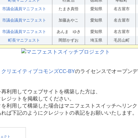
町長マニフェスト
枡富治
徳島県
牟岐町
市議会議員マニフェスト
たまき真悟
愛知県
名古屋市
市議会議員マニフェスト
加藤あやこ
愛知県
名古屋市
市議会議員マニフェスト
あんま ゆき
愛知県
名古屋市
町長マニフェスト
岡部かずお
埼玉県
毛呂山町
、
クリエイティブコモンズCC-BY
のライセンスでオープンデ
を再利用してウェブサイトを構築した方は、
クレジットを掲載してください。
タを利用して構築した場合はマニフェストスイッチへリンク
あれば下記のようにクレジットの表記をお願いいたします。