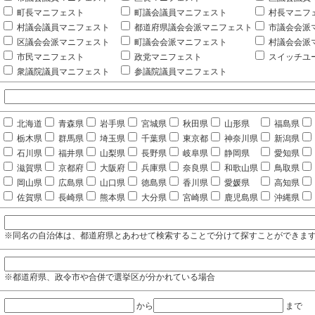
町長マニフェスト
町議会議員マニフェスト
村長マニフ
村議会議員マニフェスト
都道府県議会会派マニフェスト
市議会会派
区議会会派マニフェスト
町議会会派マニフェスト
村議会会派
市民マニフェスト
政党マニフェスト
スイッチユ
衆議院議員マニフェスト
参議院議員マニフェスト
北海道
青森県
岩手県
宮城県
秋田県
山形県
福島県
栃木県
群馬県
埼玉県
千葉県
東京都
神奈川県
新潟県
石川県
福井県
山梨県
長野県
岐阜県
静岡県
愛知県
滋賀県
京都府
大阪府
兵庫県
奈良県
和歌山県
鳥取県
岡山県
広島県
山口県
徳島県
香川県
愛媛県
高知県
佐賀県
長崎県
熊本県
大分県
宮崎県
鹿児島県
沖縄県
※同名の自治体は、都道府県とあわせて検索することで分けて探すことができま
※都道府県、政令市や合併で選挙区が分かれている場合
から
まで