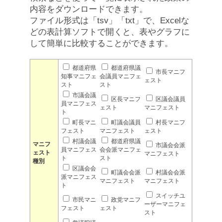
内容をダウンロードできます。
ファイル形式は「tsv」「txt」で、Excelな
どの表計算ソフトで開くと、表やグラフに
して簡単に比較することができます。
都道府県
都道府県議
市長マニフ
知事マニフェ
会議員マニフェ
ェスト
スト
スト
市議会議
区長マニフ
区議会議員
員マニフェス
ェスト
マニフェスト
ト
町長マニ
町議会議員
村長マニフ
フェスト
マニフェスト
ェスト
村議会議
都道府県議
マニフ
市議会会派
員マニフェス
会会派マニフェ
ェスト
マニフェスト
ト
スト
種別
区議会会
町議会会派
村議会会派
派マニフェス
マニフェスト
マニフェスト
ト
スイッチユ
市民マニ
政党マニフ
ーザーマニフェ
フェスト
ェスト
スト