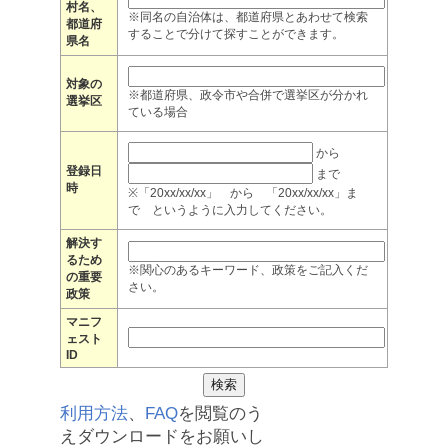
村名、
※同名の自治体は、都道府県とあわせて検索
都道府
することで分けて探すことができます。
県名
対象の
※都道府県、政令市や合併で選挙区が分かれ
選挙区
ている場合
から
登録日
まで
時
※「20xx/xx/xx」 から 「20xx/xx/xx」ま
で というように入力してください。
解決す
るため
※関心のあるキーワード、政策をご記入くだ
の重要
さい。
政策
マニフ
ェスト
ID
利用方法
、
FAQ
を閲覧のう
えダウンロードをお願いし