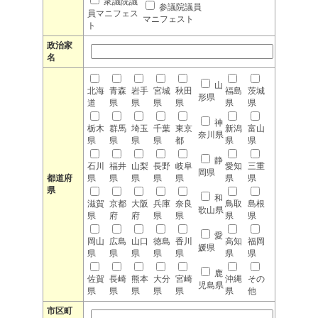
衆議院議
参議院議員
員マニフェス
マニフェスト
ト
政治家
名
山
北海
青森
岩手
宮城
秋田
福島
茨城
形県
道
県
県
県
県
県
県
神
栃木
群馬
埼玉
千葉
東京
新潟
富山
奈川県
県
県
県
県
都
県
県
静
石川
福井
山梨
長野
岐阜
愛知
三重
岡県
都道府
県
県
県
県
県
県
県
県
和
滋賀
京都
大阪
兵庫
奈良
鳥取
島根
歌山県
県
府
府
県
県
県
県
愛
岡山
広島
山口
徳島
香川
高知
福岡
媛県
県
県
県
県
県
県
県
鹿
佐賀
長崎
熊本
大分
宮崎
沖縄
その
児島県
県
県
県
県
県
県
他
市区町