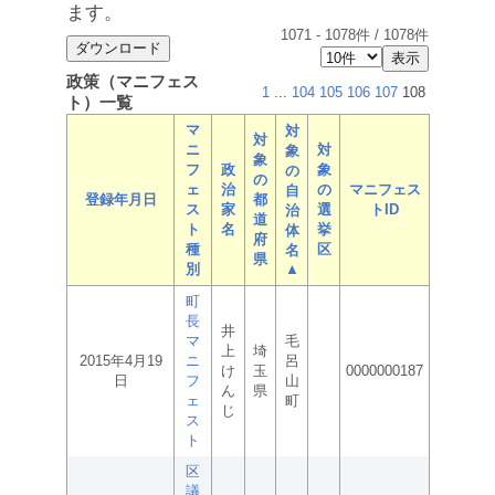
ます。
1071
-
1078
件 /
1078
件
政策（マニフェス
1
...
104
105
106
107
108
ト）一覧
マ
対
対
ニ
対
象
象
フ
政
象
の
の
ェ
治
の
マニフェス
自
登録年月日
都
ス
家
選
トID
治
道
ト
名
挙
体
府
種
区
名
県
別
▲
町
長
井
マ
毛
上
埼
2015年4月19
ニ
呂
け
玉
0000000187
日
フ
山
ん
県
ェ
町
じ
ス
ト
区
議