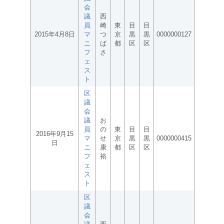
会
議
西
員
崎
東
目
目
2015年4月8日
マ
つ
京
黒
黒
0000000127
ニ
ば
都
区
区
フ
さ
ェ
ス
ト
区
議
会
議
お
員
の
東
目
目
2016年9月15
マ
せ
京
黒
黒
0000000415
日
ニ
康
都
区
区
フ
裕
ェ
ス
ト
区
議
会