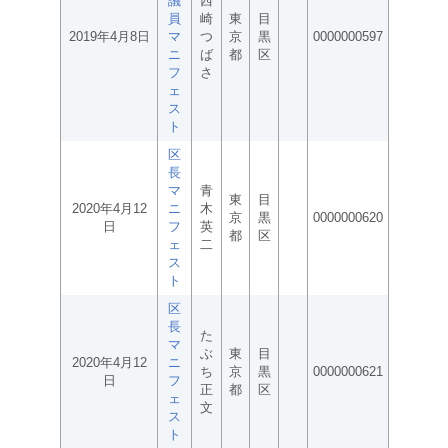
議
西
員
崎
東
目
2019年4月8日
マ
つ
京
黒
0000000597
ニ
ば
都
区
フ
さ
ェ
ス
ト
区
長
マ
青
東
目
2020年4月12
ニ
木
京
黒
0000000620
日
フ
英
都
区
ェ
二
ス
ト
区
長
た
マ
ぶ
東
目
2020年4月12
ニ
ち
京
黒
0000000621
日
フ
正
都
区
ェ
文
ス
ト