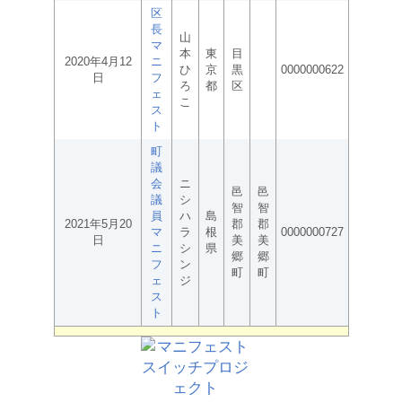
区
長
山
マ
本
東
目
2020年4月12
ニ
ひ
京
黒
0000000622
日
フ
ろ
都
区
ェ
こ
ス
ト
町
議
会
ニ
邑
邑
議
シ
智
智
員
ハ
島
2021年5月20
郡
郡
マ
ラ
根
0000000727
日
美
美
ニ
シ
県
郷
郷
フ
ン
町
町
ェ
ジ
ス
ト