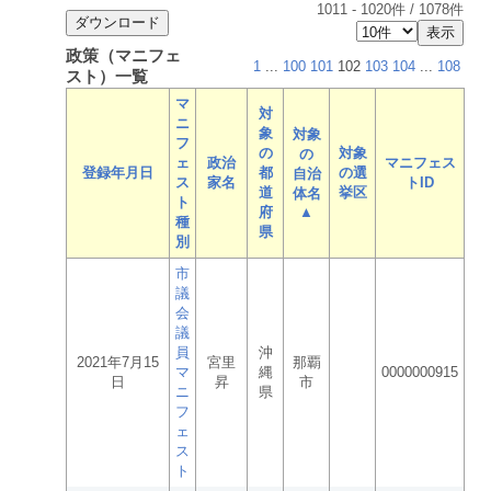
1011
-
1020
件 /
1078
件
政策（マニフェ
1
...
100
101
102
103
104
...
108
スト）一覧
マ
対
ニ
象
対象
フ
の
対象
の
ェ
政治
マニフェス
登録年月日
都
の選
自治
ス
家名
トID
道
挙区
体名
ト
府
▲
種
県
別
市
議
会
議
員
沖
2021年7月15
宮里
那覇
マ
縄
0000000915
日
昇
市
ニ
県
フ
ェ
ス
ト