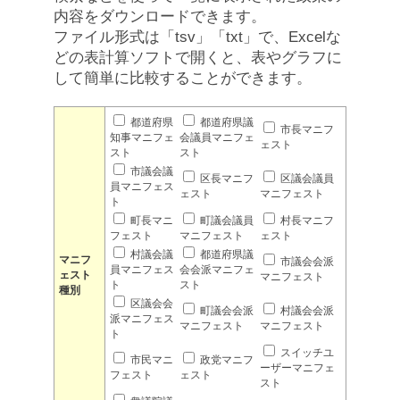
内容をダウンロードできます。
ファイル形式は「tsv」「txt」で、Excelな
どの表計算ソフトで開くと、表やグラフに
して簡単に比較することができます。
都道府県
都道府県議
市長マニフ
知事マニフェ
会議員マニフェ
ェスト
スト
スト
市議会議
区長マニフ
区議会議員
員マニフェス
ェスト
マニフェスト
ト
町長マニ
町議会議員
村長マニフ
フェスト
マニフェスト
ェスト
村議会議
都道府県議
マニフ
市議会会派
員マニフェス
会会派マニフェ
ェスト
マニフェスト
ト
スト
種別
区議会会
町議会会派
村議会会派
派マニフェス
マニフェスト
マニフェスト
ト
スイッチユ
市民マニ
政党マニフ
ーザーマニフェ
フェスト
ェスト
スト