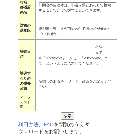
村名、
※同名の自治体は、都道府県とあわせて検索
都道府
することで分けて探すことができます。
県名
対象の
※都道府県、政令市や合併で選挙区が分かれ
選挙区
ている場合
から
登録日
まで
時
※「20xx/xx/xx」 から 「20xx/xx/xx」ま
で というように入力してください。
解決す
るため
※関心のあるキーワード、政策をご記入くだ
の重要
さい。
政策
マニフ
ェスト
ID
利用方法
、
FAQ
を閲覧のうえダ
ウンロードをお願いします。