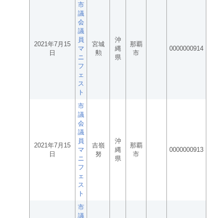
市
議
会
議
員
沖
2021年7月15
宮城
那覇
マ
縄
0000000914
日
勲
市
ニ
県
フ
ェ
ス
ト
市
議
会
議
員
沖
2021年7月15
吉嶺
那覇
マ
縄
0000000913
日
努
市
ニ
県
フ
ェ
ス
ト
市
議