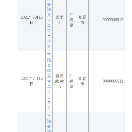
会
議
員
沖
2021年7月15
吉里
那覇
マ
縄
0000000912
日
明
市
ニ
県
フ
ェ
ス
ト
市
議
会
議
員
喜屋
沖
2021年7月15
那覇
マ
武 幸
縄
0000000911
日
市
ニ
容
県
フ
ェ
ス
ト
市
議
会
議