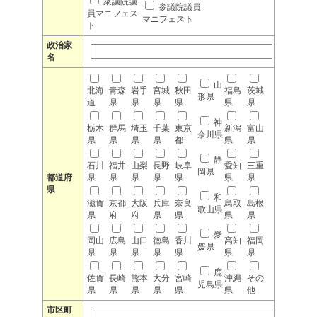
衆議院議
参議院議員
員マニフェス
マニフェスト
ト
政治家
名
山
北海
青森
岩手
宮城
秋田
福島
茨城
形県
道
県
県
県
県
県
県
神
栃木
群馬
埼玉
千葉
東京
新潟
富山
奈川県
県
県
県
県
都
県
県
静
石川
福井
山梨
長野
岐阜
愛知
三重
岡県
都道府
県
県
県
県
県
県
県
県
和
滋賀
京都
大阪
兵庫
奈良
鳥取
島根
歌山県
県
府
府
県
県
県
県
愛
岡山
広島
山口
徳島
香川
高知
福岡
媛県
県
県
県
県
県
県
県
鹿
佐賀
長崎
熊本
大分
宮崎
沖縄
その
児島県
県
県
県
県
県
県
他
市区町