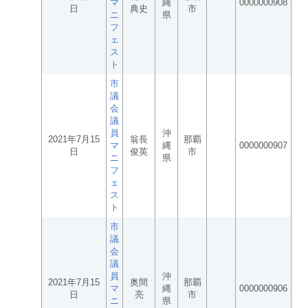
マ
縄
0000000908
日
典史
市
ニ
県
フ
ェ
ス
ト
市
議
会
議
員
沖
2021年7月15
翁長
那覇
マ
縄
0000000907
日
俊英
市
ニ
県
フ
ェ
ス
ト
市
議
会
議
員
沖
2021年7月15
奥間
那覇
マ
縄
0000000906
日
亮
市
ニ
県