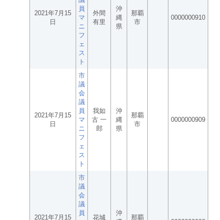
員
沖
2021年7月15
外間
那覇
マ
縄
0000000910
日
有里
市
ニ
県
フ
ェ
ス
ト
市
議
会
議
員
我如
沖
2021年7月15
那覇
マ
古 一
縄
0000000909
日
市
ニ
郎
県
フ
ェ
ス
ト
市
議
会
議
員
沖
2021年7月15
花城
那覇