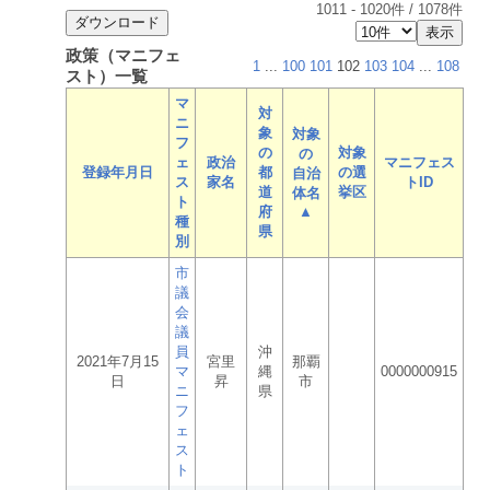
1011
-
1020
件 /
1078
件
政策（マニフェ
1
...
100
101
102
103
104
...
108
スト）一覧
マ
対
ニ
象
対象
フ
の
対象
の
ェ
政治
マニフェス
登録年月日
都
の選
自治
ス
家名
トID
道
挙区
体名
ト
府
▲
種
県
別
市
議
会
議
員
沖
2021年7月15
宮里
那覇
マ
縄
0000000915
日
昇
市
ニ
県
フ
ェ
ス
ト