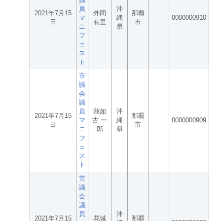
員
沖
2021年7月15
外間
那覇
マ
縄
0000000910
日
有里
市
ニ
県
フ
ェ
ス
ト
市
議
会
議
員
我如
沖
2021年7月15
那覇
マ
古 一
縄
0000000909
日
市
ニ
郎
県
フ
ェ
ス
ト
市
議
会
議
員
沖
2021年7月15
花城
那覇