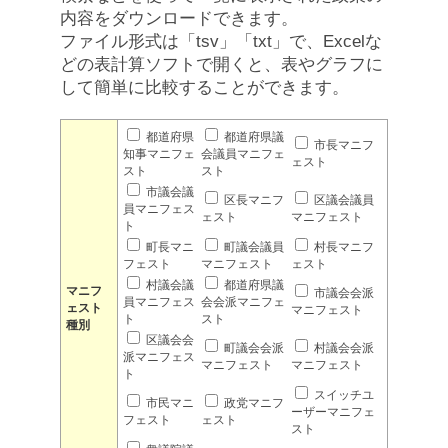
内容をダウンロードできます。
ファイル形式は「tsv」「txt」で、Excelな
どの表計算ソフトで開くと、表やグラフに
して簡単に比較することができます。
都道府県
都道府県議
市長マニフ
知事マニフェ
会議員マニフェ
ェスト
スト
スト
市議会議
区長マニフ
区議会議員
員マニフェス
ェスト
マニフェスト
ト
町長マニ
町議会議員
村長マニフ
フェスト
マニフェスト
ェスト
村議会議
都道府県議
マニフ
市議会会派
員マニフェス
会会派マニフェ
ェスト
マニフェスト
ト
スト
種別
区議会会
町議会会派
村議会会派
派マニフェス
マニフェスト
マニフェスト
ト
スイッチユ
市民マニ
政党マニフ
ーザーマニフェ
フェスト
ェスト
スト