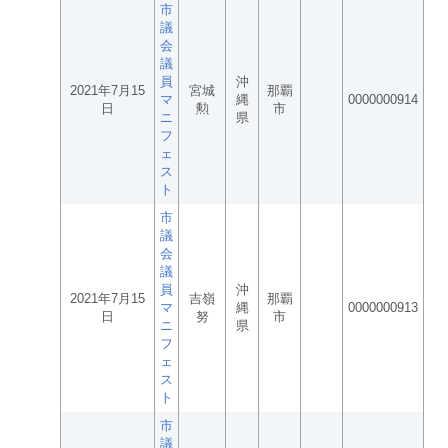
市
議
会
議
員
沖
2021年7月15
宮城
那覇
マ
縄
0000000914
日
勲
市
ニ
県
フ
ェ
ス
ト
市
議
会
議
員
沖
2021年7月15
吉嶺
那覇
マ
縄
0000000913
日
努
市
ニ
県
フ
ェ
ス
ト
市
議