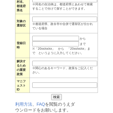
村名、
※同名の自治体は、都道府県とあわせて検索
都道府
することで分けて探すことができます。
県名
対象の
※都道府県、政令市や合併で選挙区が分かれ
選挙区
ている場合
から
登録日
まで
時
※「20xx/xx/xx」 から 「20xx/xx/xx」ま
で というように入力してください。
解決す
るため
※関心のあるキーワード、政策をご記入くだ
の重要
さい。
政策
マニフ
ェスト
ID
利用方法
、
FAQ
を閲覧のうえダ
ウンロードをお願いします。