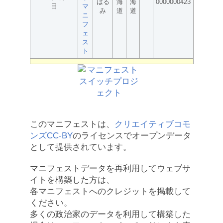
はる
海
海
0000000423
日
マ
み
道
道
ニ
フ
ェ
ス
ト
このマニフェストは、
クリエイティブコモ
ンズCC-BY
のライセンスでオープンデータ
として提供されています。
マニフェストデータを再利用してウェブサ
イトを構築した方は、
各マニフェストへのクレジットを掲載して
ください。
多くの政治家のデータを利用して構築した