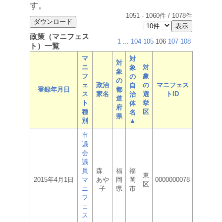
す。
1051
-
1060
件 /
1078
件
政策（マニフェス
1
...
104
105
106
107
108
ト）一覧
マ
対
対
ニ
対
象
象
フ
象
の
の
ェ
政治
の
マニフェス
自
登録年月日
都
ス
家名
選
トID
治
道
ト
挙
体
府
種
区
名
県
別
▲
市
議
会
議
員
森
福
福
東
2015年4月1日
マ
あや
岡
岡
0000000078
区
ニ
子
県
市
フ
ェ
ス