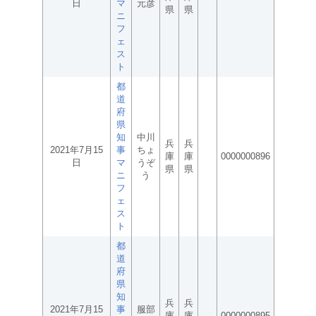
日
マ
元彦
県
県
ニ
フ
ェ
ス
ト
都
道
府
県
知
中川
兵
兵
2021年7月15
事
ちょ
庫
庫
0000000896
日
マ
うぞ
県
県
ニ
う
フ
ェ
ス
ト
都
道
府
県
知
兵
兵
2021年7月15
事
服部
庫
庫
0000000895