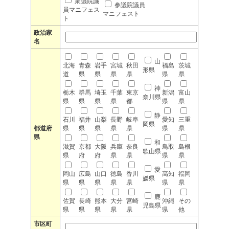
衆議院議
参議院議員
員マニフェス
マニフェスト
ト
政治家
名
山
北海
青森
岩手
宮城
秋田
福島
茨城
形県
道
県
県
県
県
県
県
神
栃木
群馬
埼玉
千葉
東京
新潟
富山
奈川県
県
県
県
県
都
県
県
静
石川
福井
山梨
長野
岐阜
愛知
三重
岡県
都道府
県
県
県
県
県
県
県
県
和
滋賀
京都
大阪
兵庫
奈良
鳥取
島根
歌山県
県
府
府
県
県
県
県
愛
岡山
広島
山口
徳島
香川
高知
福岡
媛県
県
県
県
県
県
県
県
鹿
佐賀
長崎
熊本
大分
宮崎
沖縄
その
児島県
県
県
県
県
県
県
他
市区町