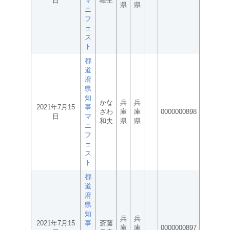
日
マ
峰生
県
県
ニ
フ
ェ
ス
ト
都
道
府
県
知
かな
兵
兵
2021年7月15
事
ざわ
庫
庫
0000000898
日
マ
和夫
県
県
ニ
フ
ェ
ス
ト
都
道
府
県
知
兵
兵
2021年7月15
事
斎藤
庫
庫
0000000897