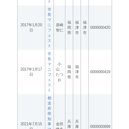
ト
市
長
マ
福
福
福
2017年1月20
ニ
原崎
岡
津
津
0000000420
日
フ
智仁
県
市
市
ェ
ス
ト
市
長
マ
小
福
福
2017年1月17
ニ
山
岡
津
0000000419
日
フ
たつ
県
市
ェ
お
ス
ト
都
道
府
県
知
兵
兵
2021年7月15
事
金田
庫
庫
0000000899