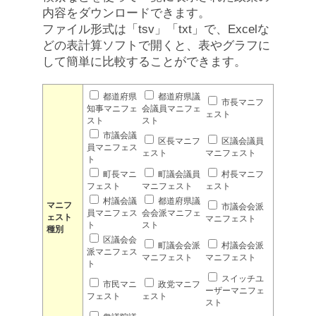
内容をダウンロードできます。
ファイル形式は「tsv」「txt」で、Excelな
どの表計算ソフトで開くと、表やグラフに
して簡単に比較することができます。
都道府県
都道府県議
市長マニフ
知事マニフェ
会議員マニフェ
ェスト
スト
スト
市議会議
区長マニフ
区議会議員
員マニフェス
ェスト
マニフェスト
ト
町長マニ
町議会議員
村長マニフ
フェスト
マニフェスト
ェスト
村議会議
都道府県議
マニフ
市議会会派
員マニフェス
会会派マニフェ
ェスト
マニフェスト
ト
スト
種別
区議会会
町議会会派
村議会会派
派マニフェス
マニフェスト
マニフェスト
ト
スイッチユ
市民マニ
政党マニフ
ーザーマニフェ
フェスト
ェスト
スト