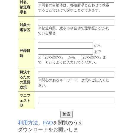
村名、
※同名の自治体は、都道府県とあわせて検索
都道府
することで分けて探すことができます。
県名
対象の
※都道府県、政令市や合併で選挙区が分かれ
選挙区
ている場合
から
登録日
まで
時
※「20xx/xx/xx」 から 「20xx/xx/xx」ま
で というように入力してください。
解決す
るため
※関心のあるキーワード、政策をご記入くだ
の重要
さい。
政策
マニフ
ェスト
ID
利用方法
、
FAQ
を閲覧のうえ
ダウンロードをお願いしま