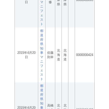
日
マ
修
県
県
ニ
フ
ェ
ス
ト
都
道
府
県
知
北
北
2015年4月20
事
佐藤
海
海
0000000424
日
マ
則幸
道
道
ニ
フ
ェ
ス
ト
都
道
府
県
知
高橋
北
北
2015年4月20
事