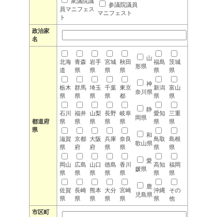
衆議院議
参議院議員
員マニフェス
マニフェスト
ト
政治家
名
山
北海
青森
岩手
宮城
秋田
福島
茨城
形県
道
県
県
県
県
県
県
神
栃木
群馬
埼玉
千葉
東京
新潟
富山
奈川県
県
県
県
県
都
県
県
静
石川
福井
山梨
長野
岐阜
愛知
三重
岡県
都道府
県
県
県
県
県
県
県
県
和
滋賀
京都
大阪
兵庫
奈良
鳥取
島根
歌山県
県
府
府
県
県
県
県
愛
岡山
広島
山口
徳島
香川
高知
福岡
媛県
県
県
県
県
県
県
県
鹿
佐賀
長崎
熊本
大分
宮崎
沖縄
その
児島県
県
県
県
県
県
県
他
市区町