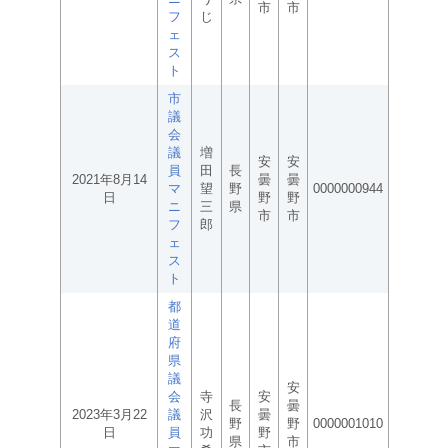
市
市
フ
じ
ェ
ス
ト
市
議
会
議
増
安
安
員
田
長
2021年8月14
曇
曇
マ
望
野
0000000944
日
野
野
ニ
三
県
市
市
フ
郎
ェ
ス
ト
都
道
府
県
議
安
会
寺
安
長
曇
2023年3月22
議
沢
曇
野
野
0000001010
日
員
功
野
県
市