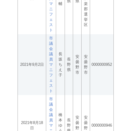
県
県
マ
輔
楽
ニ
郡
フ
選
ェ
挙
ス
区
ト
市
議
会
議
長
安
安
員
坂
長
曇
曇
2021年9月2日
マ
ち
野
0000000952
野
野
ニ
え
県
市
市
フ
子
ェ
ス
ト
市
議
会
議
橋
安
安
員
本
長
2021年8月18
曇
曇
マ
ゆ
野
0000000946
日
野
野
ニ
う
県