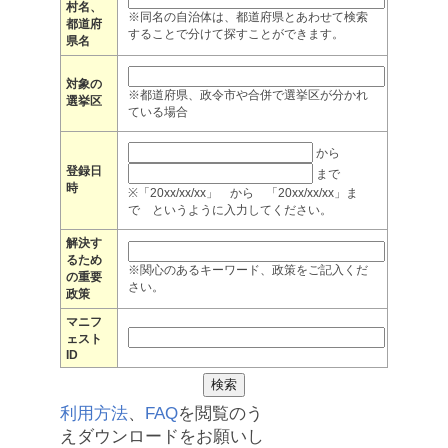
村名、
※同名の自治体は、都道府県とあわせて検索
都道府
することで分けて探すことができます。
県名
対象の
※都道府県、政令市や合併で選挙区が分かれ
選挙区
ている場合
から
登録日
まで
時
※「20xx/xx/xx」 から 「20xx/xx/xx」ま
で というように入力してください。
解決す
るため
※関心のあるキーワード、政策をご記入くだ
の重要
さい。
政策
マニフ
ェスト
ID
利用方法
、
FAQ
を閲覧のう
えダウンロードをお願いし