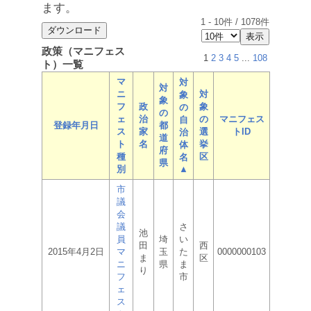
ます。
1
-
10
件 /
1078
件
政策（マニフェス
1
2
3
4
5
...
108
ト）一覧
マ
対
対
ニ
対
象
象
フ
政
象
の
の
ェ
治
の
マニフェス
自
登録年月日
都
ス
家
選
トID
治
道
ト
名
挙
体
府
種
区
名
県
別
▲
市
議
会
議
さ
池
員
埼
い
田
西
2015年4月2日
マ
玉
た
0000000103
ま
区
ニ
県
ま
り
フ
市
ェ
ス