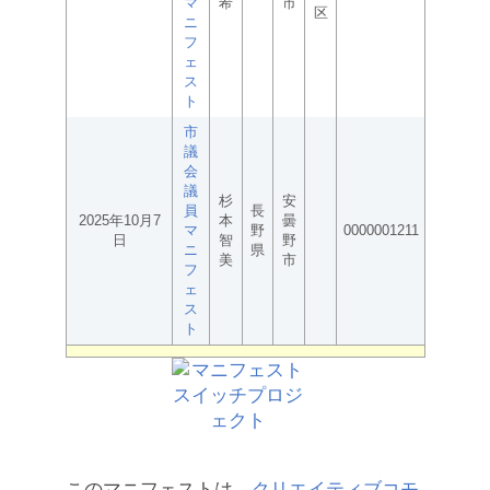
マ
希
市
区
ニ
フ
ェ
ス
ト
市
議
会
議
杉
安
員
長
2025年10月7
本
曇
マ
野
0000001211
日
智
野
ニ
県
美
市
フ
ェ
ス
ト
このマニフェストは、
クリエイティブコモ