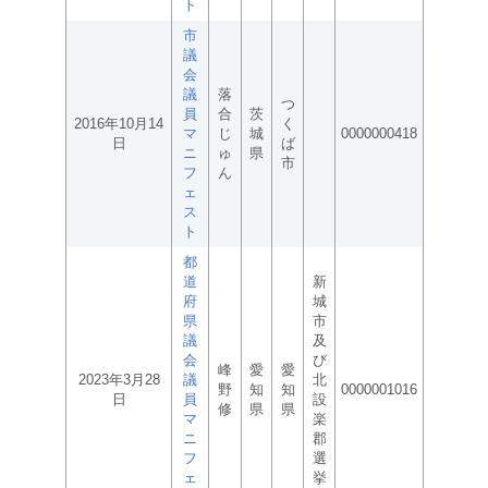
ト
市
議
会
議
落
つ
員
合
茨
2016年10月14
く
マ
じ
城
0000000418
日
ば
ニ
ゅ
県
市
フ
ん
ェ
ス
ト
都
道
新
府
城
県
市
議
及
会
び
峰
愛
愛
2023年3月28
議
北
野
知
知
0000001016
日
員
設
修
県
県
マ
楽
ニ
郡
フ
選
ェ
挙