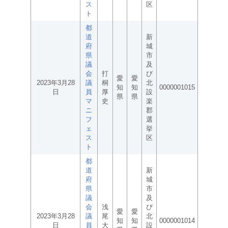
ス
区
ト
都
道
新
府
城
県
市
議
及
会
打
び
愛
愛
2023年3月28
議
桐
北
知
知
0000001015
日
員
厚
設
県
県
マ
史
楽
ニ
郡
フ
選
ェ
挙
ス
区
ト
都
道
新
府
城
県
市
議
及
会
浅
び
愛
愛
2023年3月28
議
尾
北
知
知
0000001014
日
員
大
設