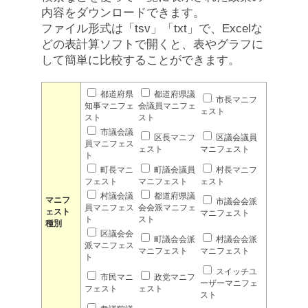
内容をダウンロードできます。
ファイル形式は「tsv」「txt」で、Excelな
どの表計算ソフトで開くと、表やグラフに
して簡単に比較することができます。
都道府県
都道府県議
市長マニフ
知事マニフェ
会議員マニフェ
ェスト
スト
スト
市議会議
区長マニフ
区議会議員
員マニフェス
ェスト
マニフェスト
ト
町長マニ
町議会議員
村長マニフ
フェスト
マニフェスト
ェスト
村議会議
都道府県議
マニフ
市議会会派
員マニフェス
会会派マニフェ
ェスト
マニフェスト
ト
スト
種別
区議会会
町議会会派
村議会会派
派マニフェス
マニフェスト
マニフェスト
ト
スイッチユ
市民マニ
政党マニフ
ーザーマニフェ
フェスト
ェスト
スト