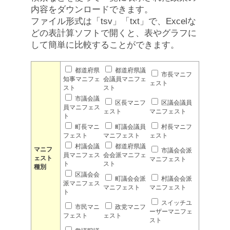
内容をダウンロードできます。
ファイル形式は「tsv」「txt」で、Excelな
どの表計算ソフトで開くと、表やグラフに
して簡単に比較することができます。
都道府県
都道府県議
市長マニフ
知事マニフェ
会議員マニフェ
ェスト
スト
スト
市議会議
区長マニフ
区議会議員
員マニフェス
ェスト
マニフェスト
ト
町長マニ
町議会議員
村長マニフ
フェスト
マニフェスト
ェスト
村議会議
都道府県議
マニフ
市議会会派
員マニフェス
会会派マニフェ
ェスト
マニフェスト
ト
スト
種別
区議会会
町議会会派
村議会会派
派マニフェス
マニフェスト
マニフェスト
ト
スイッチユ
市民マニ
政党マニフ
ーザーマニフェ
フェスト
ェスト
スト