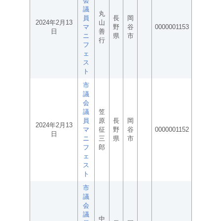
会
議
丸
員
長
岡
2024年2月13
山
マ
野
谷
0000001153
日
善
ニ
県
市
行
フ
ェ
ス
ト
市
議
会
議
笠
員
原
長
岡
2024年2月13
マ
征
野
谷
0000001152
日
ニ
三
県
市
フ
郎
ェ
ス
ト
市
議
会
議
中