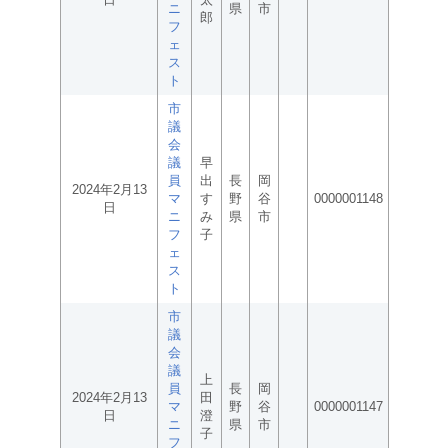
ニ
県
市
郎
フ
ェ
ス
ト
市
議
会
議
早
員
出
長
岡
2024年2月13
マ
す
野
谷
0000001148
日
ニ
み
県
市
フ
子
ェ
ス
ト
市
議
会
議
上
員
長
岡
2024年2月13
田
マ
野
谷
0000001147
日
澄
ニ
県
市
子
フ