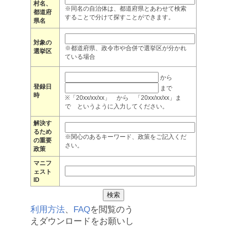
村名、
※同名の自治体は、都道府県とあわせて検索
都道府
することで分けて探すことができます。
県名
対象の
※都道府県、政令市や合併で選挙区が分かれ
選挙区
ている場合
から
登録日
まで
時
※「20xx/xx/xx」 から 「20xx/xx/xx」ま
で というように入力してください。
解決す
るため
※関心のあるキーワード、政策をご記入くだ
の重要
さい。
政策
マニフ
ェスト
ID
利用方法
、
FAQ
を閲覧のう
えダウンロードをお願いし