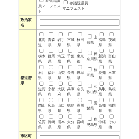
衆議院議
参議院議員
員マニフェス
マニフェスト
ト
政治家
名
山
北海
青森
岩手
宮城
秋田
福島
茨城
形県
道
県
県
県
県
県
県
神
栃木
群馬
埼玉
千葉
東京
新潟
富山
奈川県
県
県
県
県
都
県
県
静
石川
福井
山梨
長野
岐阜
愛知
三重
岡県
都道府
県
県
県
県
県
県
県
県
和
滋賀
京都
大阪
兵庫
奈良
鳥取
島根
歌山県
県
府
府
県
県
県
県
愛
岡山
広島
山口
徳島
香川
高知
福岡
媛県
県
県
県
県
県
県
県
鹿
佐賀
長崎
熊本
大分
宮崎
沖縄
その
児島県
県
県
県
県
県
県
他
市区町