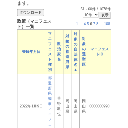
ます。
51
-
60
件 /
1078
件
政策（マニフェス
1
...
4
5
6
7
8
...
108
ト）一覧
マ
対
対
ニ
対
象
象
フ
政
象
の
の
ェ
治
の
マニフェス
自
登録年月日
都
ス
家
選
トID
治
道
ト
名
挙
体
府
種
区
名
県
別
▲
都
道
府
県
知
菅
岡
岡
岡
事
野
2022年1月9日
山
山
山
0000000990
マ
敦
県
県
県
ニ
也
フ
ェ