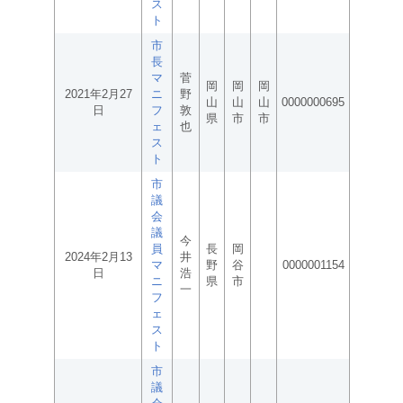
ス
ト
市
長
マ
菅
岡
岡
岡
2021年2月27
ニ
野
山
山
山
0000000695
日
フ
敦
県
市
市
ェ
也
ス
ト
市
議
会
議
今
員
長
岡
2024年2月13
井
マ
野
谷
0000001154
日
浩
ニ
県
市
一
フ
ェ
ス
ト
市
議