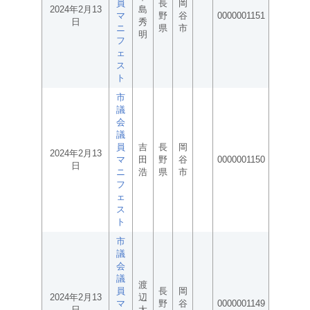
員
長
岡
2024年2月13
島
マ
野
谷
0000001151
日
秀
ニ
県
市
明
フ
ェ
ス
ト
市
議
会
議
員
吉
長
岡
2024年2月13
マ
田
野
谷
0000001150
日
ニ
浩
県
市
フ
ェ
ス
ト
市
議
会
議
渡
員
長
岡
2024年2月13
辺
マ
野
谷
0000001149
日
太