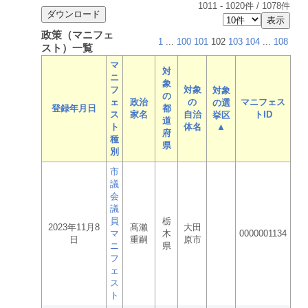
1011
-
1020
件 /
1078
件
政策（マニフェ
1
...
100
101
102
103
104
...
108
スト）一覧
マ
対
ニ
象
フ
対象
対象
の
ェ
政治
の
マニフェス
の選
登録年月日
都
ス
家名
自治
トID
挙区
道
ト
体名
▲
府
種
県
別
市
議
会
議
員
栃
2023年11月8
髙瀨
大田
マ
木
0000001134
日
重嗣
原市
ニ
県
フ
ェ
ス
ト