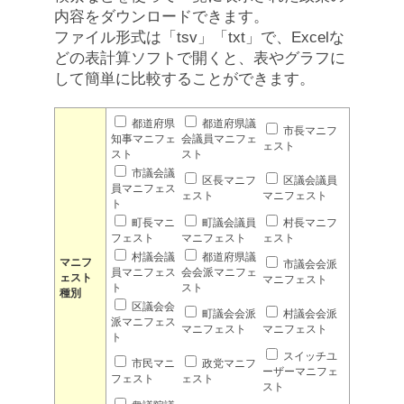
内容をダウンロードできます。
ファイル形式は「tsv」「txt」で、Excelな
どの表計算ソフトで開くと、表やグラフに
して簡単に比較することができます。
都道府県
都道府県議
市長マニフ
知事マニフェ
会議員マニフェ
ェスト
スト
スト
市議会議
区長マニフ
区議会議員
員マニフェス
ェスト
マニフェスト
ト
町長マニ
町議会議員
村長マニフ
フェスト
マニフェスト
ェスト
村議会議
都道府県議
マニフ
市議会会派
員マニフェス
会会派マニフェ
ェスト
マニフェスト
ト
スト
種別
区議会会
町議会会派
村議会会派
派マニフェス
マニフェスト
マニフェスト
ト
スイッチユ
市民マニ
政党マニフ
ーザーマニフェ
フェスト
ェスト
スト