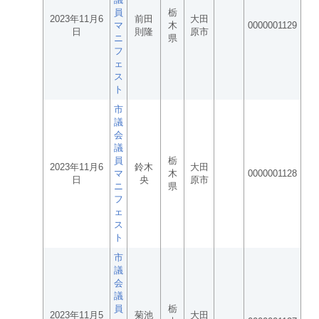
員
栃
2023年11月6
前田
大田
マ
木
0000001129
日
則隆
原市
ニ
県
フ
ェ
ス
ト
市
議
会
議
員
栃
2023年11月6
鈴木
大田
マ
木
0000001128
日
央
原市
ニ
県
フ
ェ
ス
ト
市
議
会
議
員
栃
2023年11月5
菊池
大田