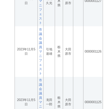
マ
木
0000001127
日
久光
原市
ニ
県
フ
ェ
ス
ト
市
議
会
議
員
栃
2023年11月5
引地
大田
マ
木
0000001126
日
達雄
原市
ニ
県
フ
ェ
ス
ト
市
議
会
議
員
栃
2023年11月5
滝田
大田
マ
木
0000001125
日
一郎
原市
ニ
県