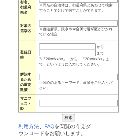
村名、
※同名の自治体は、都道府県とあわせて検索
都道府
することで分けて探すことができます。
県名
対象の
※都道府県、政令市や合併で選挙区が分かれ
選挙区
ている場合
から
登録日
まで
時
※「20xx/xx/xx」 から 「20xx/xx/xx」ま
で というように入力してください。
解決す
るため
※関心のあるキーワード、政策をご記入くだ
の重要
さい。
政策
マニフ
ェスト
ID
利用方法
、
FAQ
を閲覧のうえダ
ウンロードをお願いします。