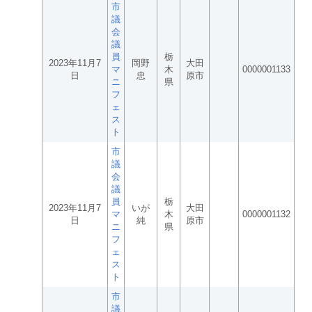
市
議
会
議
員
栃
2023年11月7
岡野
大田
マ
木
0000001133
日
忠
原市
ニ
県
フ
ェ
ス
ト
市
議
会
議
員
栃
2023年11月7
いが
大田
マ
木
0000001132
日
純
原市
ニ
県
フ
ェ
ス
ト
市
議