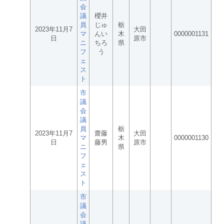
会
議
櫻井
員
じゅ
栃
2023年11月7
大田
マ
んい
木
0000001131
日
原市
ニ
ちろ
県
フ
う
ェ
ス
ト
市
議
会
議
員
栃
2023年11月7
齋藤
大田
マ
木
0000001130
日
藤男
原市
ニ
県
フ
ェ
ス
ト
市
議
会
議