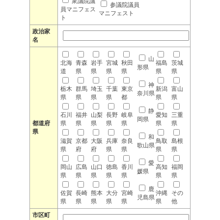
衆議院議
参議院議員
員マニフェス
マニフェスト
ト
政治家
名
山
北海
青森
岩手
宮城
秋田
福島
茨城
形県
道
県
県
県
県
県
県
神
栃木
群馬
埼玉
千葉
東京
新潟
富山
奈川県
県
県
県
県
都
県
県
静
石川
福井
山梨
長野
岐阜
愛知
三重
岡県
都道府
県
県
県
県
県
県
県
県
和
滋賀
京都
大阪
兵庫
奈良
鳥取
島根
歌山県
県
府
府
県
県
県
県
愛
岡山
広島
山口
徳島
香川
高知
福岡
媛県
県
県
県
県
県
県
県
鹿
佐賀
長崎
熊本
大分
宮崎
沖縄
その
児島県
県
県
県
県
県
県
他
市区町