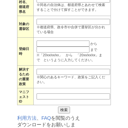
村名、
※同名の自治体は、都道府県とあわせて検索
都道府
することで分けて探すことができます。
県名
対象の
※都道府県、政令市や合併で選挙区が分かれ
選挙区
ている場合
から
登録日
まで
時
※「20xx/xx/xx」 から 「20xx/xx/xx」ま
で というように入力してください。
解決す
るため
※関心のあるキーワード、政策をご記入くだ
の重要
さい。
政策
マニフ
ェスト
ID
利用方法
、
FAQ
を閲覧のうえ
ダウンロードをお願いしま