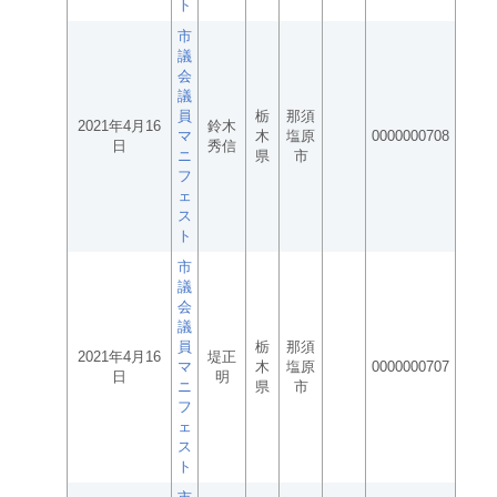
ト
市
議
会
議
員
栃
那須
2021年4月16
鈴木
マ
木
塩原
0000000708
日
秀信
ニ
県
市
フ
ェ
ス
ト
市
議
会
議
員
栃
那須
2021年4月16
堤正
マ
木
塩原
0000000707
日
明
ニ
県
市
フ
ェ
ス
ト