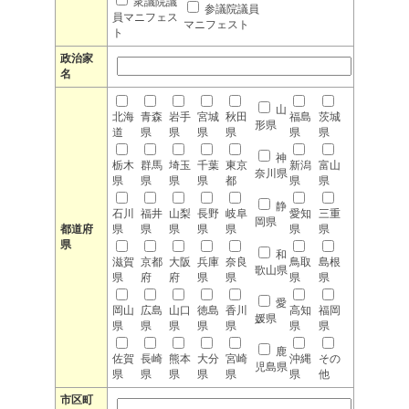
衆議院議
参議院議員
員マニフェス
マニフェスト
ト
政治家
名
山
北海
青森
岩手
宮城
秋田
福島
茨城
形県
道
県
県
県
県
県
県
神
栃木
群馬
埼玉
千葉
東京
新潟
富山
奈川県
県
県
県
県
都
県
県
静
石川
福井
山梨
長野
岐阜
愛知
三重
岡県
都道府
県
県
県
県
県
県
県
県
和
滋賀
京都
大阪
兵庫
奈良
鳥取
島根
歌山県
県
府
府
県
県
県
県
愛
岡山
広島
山口
徳島
香川
高知
福岡
媛県
県
県
県
県
県
県
県
鹿
佐賀
長崎
熊本
大分
宮崎
沖縄
その
児島県
県
県
県
県
県
県
他
市区町