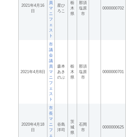
員
栃
那須
2021年4月16
星ひ
マ
木
塩原
0000000702
日
ろこ
ニ
県
市
フ
ェ
ス
ト
市
議
会
議
員
森本
栃
那須
2021年4月8日
マ
あき
木
塩原
0000000701
ニ
のぶ
県
市
フ
ェ
ス
ト
市
長
マ
茨
2020年4月18
ニ
谷島
石岡
城
0000000625
日
フ
洋司
市
県
ェ