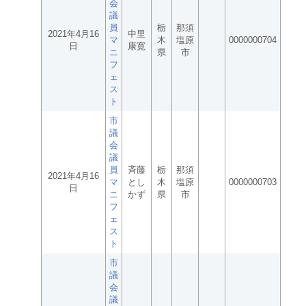
会
議
員
栃
那須
2021年4月16
中里
マ
木
塩原
0000000704
日
康寛
ニ
県
市
フ
ェ
ス
ト
市
議
会
議
員
斉藤
栃
那須
2021年4月16
マ
とし
木
塩原
0000000703
日
ニ
かず
県
市
フ
ェ
ス
ト
市
議
会
議