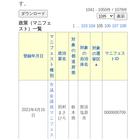
す。
1041
-
1050
件 /
1078
件
政策（マニフェ
1
...
103
104
105
106
107
108
スト）一覧
マ
対
ニ
象
フ
対象
対象
の
ェ
政治
の
マニフェス
の選
登録年月日
都
ス
家名
自治
トID
挙区
道
ト
体名
▲
府
種
県
別
市
議
会
議
員
田村
栃
那須
2021年4月16
マ
まさ
木
塩原
0000000709
日
ニ
ひろ
県
市
フ
ェ
ス