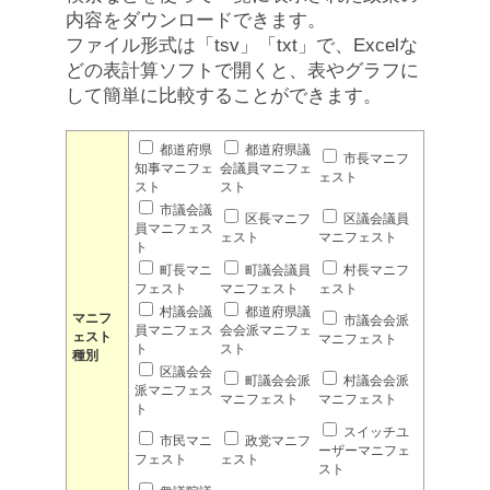
内容をダウンロードできます。
ファイル形式は「tsv」「txt」で、Excelな
どの表計算ソフトで開くと、表やグラフに
して簡単に比較することができます。
都道府県
都道府県議
市長マニフ
知事マニフェ
会議員マニフェ
ェスト
スト
スト
市議会議
区長マニフ
区議会議員
員マニフェス
ェスト
マニフェスト
ト
町長マニ
町議会議員
村長マニフ
フェスト
マニフェスト
ェスト
村議会議
都道府県議
マニフ
市議会会派
員マニフェス
会会派マニフェ
ェスト
マニフェスト
ト
スト
種別
区議会会
町議会会派
村議会会派
派マニフェス
マニフェスト
マニフェスト
ト
スイッチユ
市民マニ
政党マニフ
ーザーマニフェ
フェスト
ェスト
スト