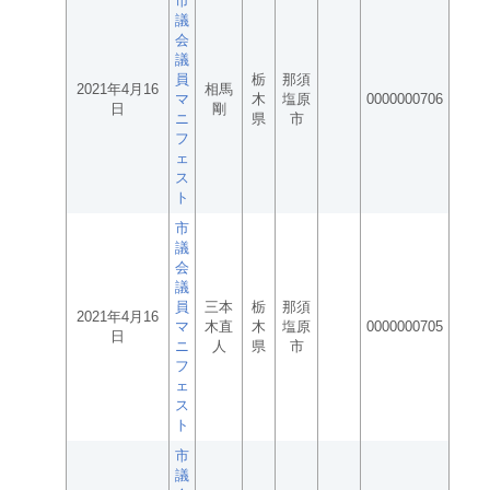
市
議
会
議
員
栃
那須
2021年4月16
相馬
マ
木
塩原
0000000706
日
剛
ニ
県
市
フ
ェ
ス
ト
市
議
会
議
員
三本
栃
那須
2021年4月16
マ
木直
木
塩原
0000000705
日
ニ
人
県
市
フ
ェ
ス
ト
市
議