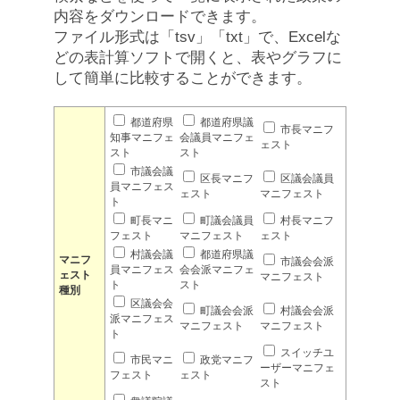
内容をダウンロードできます。
ファイル形式は「tsv」「txt」で、Excelな
どの表計算ソフトで開くと、表やグラフに
して簡単に比較することができます。
都道府県
都道府県議
市長マニフ
知事マニフェ
会議員マニフェ
ェスト
スト
スト
市議会議
区長マニフ
区議会議員
員マニフェス
ェスト
マニフェスト
ト
町長マニ
町議会議員
村長マニフ
フェスト
マニフェスト
ェスト
村議会議
都道府県議
マニフ
市議会会派
員マニフェス
会会派マニフェ
ェスト
マニフェスト
ト
スト
種別
区議会会
町議会会派
村議会会派
派マニフェス
マニフェスト
マニフェスト
ト
スイッチユ
市民マニ
政党マニフ
ーザーマニフェ
フェスト
ェスト
スト