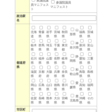
衆議院議
参議院議員
員マニフェス
マニフェスト
ト
政治家
名
山
北海
青森
岩手
宮城
秋田
福島
茨城
形県
道
県
県
県
県
県
県
神
栃木
群馬
埼玉
千葉
東京
新潟
富山
奈川県
県
県
県
県
都
県
県
静
石川
福井
山梨
長野
岐阜
愛知
三重
岡県
都道府
県
県
県
県
県
県
県
県
和
滋賀
京都
大阪
兵庫
奈良
鳥取
島根
歌山県
県
府
府
県
県
県
県
愛
岡山
広島
山口
徳島
香川
高知
福岡
媛県
県
県
県
県
県
県
県
鹿
佐賀
長崎
熊本
大分
宮崎
沖縄
その
児島県
県
県
県
県
県
県
他
市区町