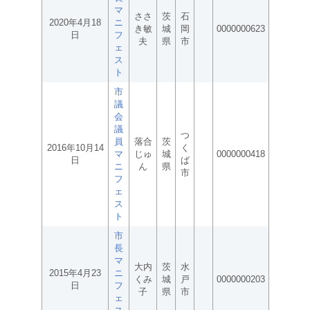
マ
ささ
茨
石
2020年4月18
ニ
き敏
城
岡
0000000623
日
フ
夫
県
市
ェ
ス
ト
市
議
会
議
つ
員
落合
茨
2016年10月14
く
マ
じゅ
城
0000000418
日
ば
ニ
ん
県
市
フ
ェ
ス
ト
市
長
マ
大内
茨
水
2015年4月23
ニ
くみ
城
戸
0000000203
日
フ
子
県
市
ェ