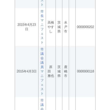
ス
ト
市
長
マ
高橋
茨
水
2015年4月23
ニ
やす
城
戸
0000000202
日
フ
し
県
市
ェ
ス
ト
市
議
会
議
員
原
茨
鹿
2015年4月3日
マ
田
城
嶋
0000000118
ニ
雅也
県
市
フ
ェ
ス
ト
市
議
会