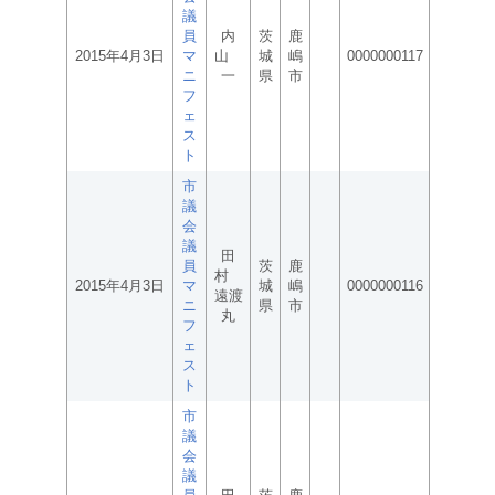
議
員
内
茨
鹿
2015年4月3日
マ
山
城
嶋
0000000117
ニ
一
県
市
フ
ェ
ス
ト
市
議
会
議
田
員
茨
鹿
村
2015年4月3日
マ
城
嶋
0000000116
遠渡
ニ
県
市
丸
フ
ェ
ス
ト
市
議
会
議