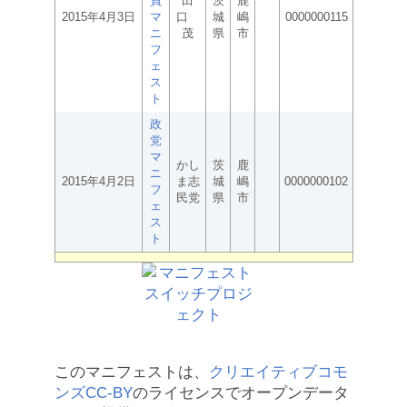
員
田
茨
鹿
2015年4月3日
マ
口
城
嶋
0000000115
ニ
茂
県
市
フ
ェ
ス
ト
政
党
マ
かし
茨
鹿
ニ
2015年4月2日
ま志
城
嶋
0000000102
フ
民党
県
市
ェ
ス
ト
このマニフェストは、
クリエイティブコモ
ンズCC-BY
のライセンスでオープンデータ