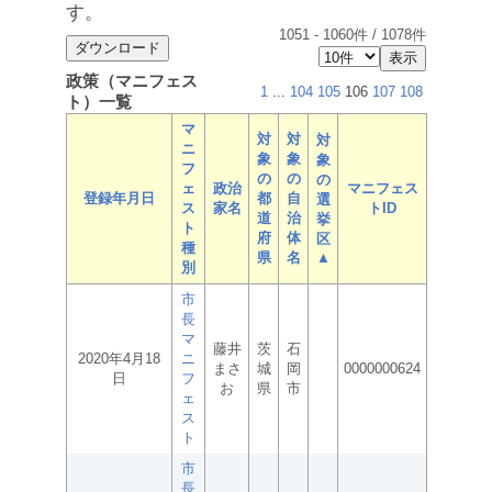
す。
1051
-
1060
件 /
1078
件
政策（マニフェス
1
...
104
105
106
107
108
ト）一覧
マ
対
対
対
ニ
象
象
象
フ
の
の
の
ェ
政治
マニフェス
登録年月日
都
自
選
ス
家名
トID
道
治
挙
ト
府
体
区
種
県
名
▲
別
市
長
マ
藤井
茨
石
2020年4月18
ニ
まさ
城
岡
0000000624
日
フ
お
県
市
ェ
ス
ト
市
長