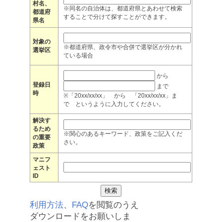
村名、
※同名の自治体は、都道府県とあわせて検索
都道府
することで分けて探すことができます。
県名
対象の
※都道府県、政令市や合併で選挙区が分かれ
選挙区
ている場合
から
登録日
まで
時
※「20xx/xx/xx」 から 「20xx/xx/xx」ま
で というように入力してください。
解決す
るため
※関心のあるキーワード、政策をご記入くだ
の重要
さい。
政策
マニフ
ェスト
ID
利用方法
、
FAQ
を閲覧のうえ
ダウンロードをお願いしま