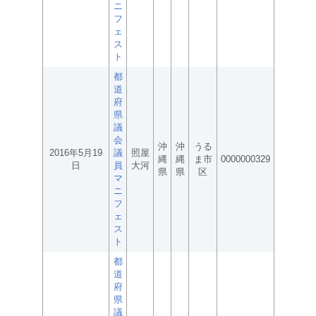
ニ
フ
ェ
ス
ト
都
道
府
県
議
会
沖
沖
うる
2016年5月19
議
照屋
縄
縄
ま市
0000000329
日
員
大河
県
県
区
マ
ニ
フ
ェ
ス
ト
都
道
府
県
議