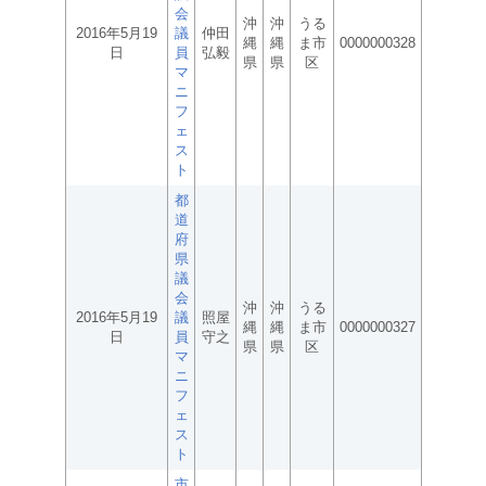
会
沖
沖
うる
2016年5月19
議
仲田
縄
縄
ま市
0000000328
日
員
弘毅
県
県
区
マ
ニ
フ
ェ
ス
ト
都
道
府
県
議
会
沖
沖
うる
2016年5月19
議
照屋
縄
縄
ま市
0000000327
日
員
守之
県
県
区
マ
ニ
フ
ェ
ス
ト
市