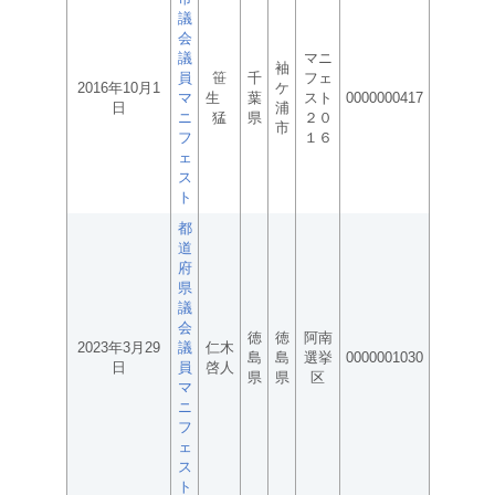
議
会
議
マニ
袖
員
笹
千
フェ
2016年10月1
ケ
マ
生
葉
スト
0000000417
日
浦
ニ
猛
県
２０
市
フ
１６
ェ
ス
ト
都
道
府
県
議
会
徳
徳
阿南
2023年3月29
議
仁木
島
島
選挙
0000001030
日
員
啓人
県
県
区
マ
ニ
フ
ェ
ス
ト