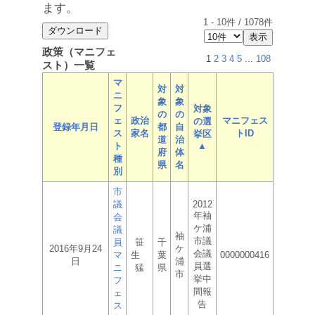
ます。
1
-
10
件 /
1078
件
政策（マニフェ
1
2
3
4
5
...
108
スト）一覧
マ
対
対
ニ
象
象
フ
対象
の
の
ェ
政治
マニフェス
の選
登録年月日
都
自
ス
家名
トID
挙区
道
治
ト
▲
府
体
種
県
名
別
市
議
2012
年袖
会
ケ浦
議
袖
市議
員
笹
千
2016年9月24
ケ
会議
マ
生
葉
0000000416
日
浦
員選
ニ
猛
県
市
挙中
フ
間報
ェ
告
ス