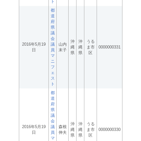
ト
都
道
府
県
議
会
沖
沖
うる
2016年5月19
議
山内
縄
縄
ま市
0000000331
日
員
末子
県
県
区
マ
ニ
フ
ェ
ス
ト
都
道
府
県
議
会
沖
沖
うる
2016年5月19
議
森根
縄
縄
ま市
0000000330
日
員
伸夫
県
県
区
マ