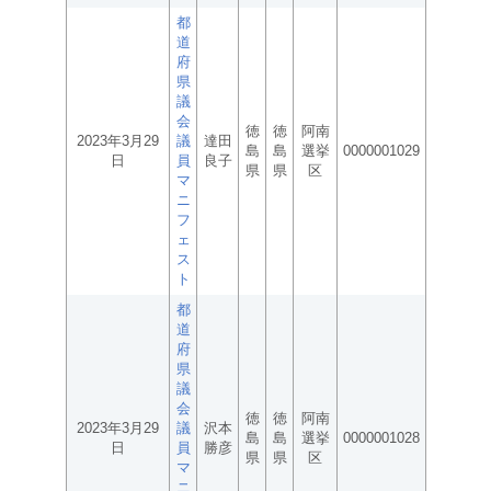
都
道
府
県
議
会
徳
徳
阿南
2023年3月29
議
達田
島
島
選挙
0000001029
日
員
良子
県
県
区
マ
ニ
フ
ェ
ス
ト
都
道
府
県
議
会
徳
徳
阿南
2023年3月29
議
沢本
島
島
選挙
0000001028
日
員
勝彦
県
県
区
マ
ニ