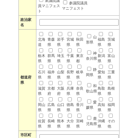
衆議院議
参議院議員
員マニフェス
マニフェスト
ト
政治家
名
山
北海
青森
岩手
宮城
秋田
福島
茨城
形県
道
県
県
県
県
県
県
神
栃木
群馬
埼玉
千葉
東京
新潟
富山
奈川県
県
県
県
県
都
県
県
静
石川
福井
山梨
長野
岐阜
愛知
三重
岡県
都道府
県
県
県
県
県
県
県
県
和
滋賀
京都
大阪
兵庫
奈良
鳥取
島根
歌山県
県
府
府
県
県
県
県
愛
岡山
広島
山口
徳島
香川
高知
福岡
媛県
県
県
県
県
県
県
県
鹿
佐賀
長崎
熊本
大分
宮崎
沖縄
その
児島県
県
県
県
県
県
県
他
市区町