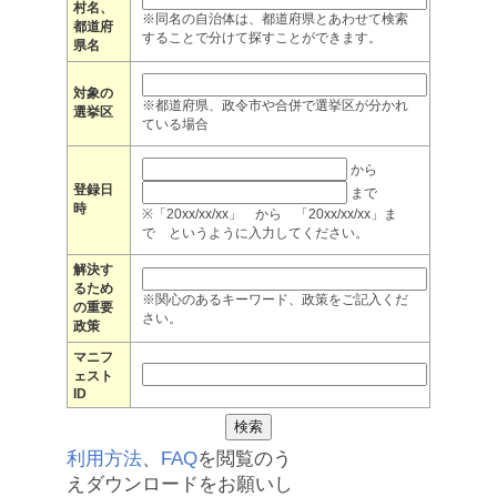
村名、
※同名の自治体は、都道府県とあわせて検索
都道府
することで分けて探すことができます。
県名
対象の
※都道府県、政令市や合併で選挙区が分かれ
選挙区
ている場合
から
登録日
まで
時
※「20xx/xx/xx」 から 「20xx/xx/xx」ま
で というように入力してください。
解決す
るため
※関心のあるキーワード、政策をご記入くだ
の重要
さい。
政策
マニフ
ェスト
ID
利用方法
、
FAQ
を閲覧のう
えダウンロードをお願いし