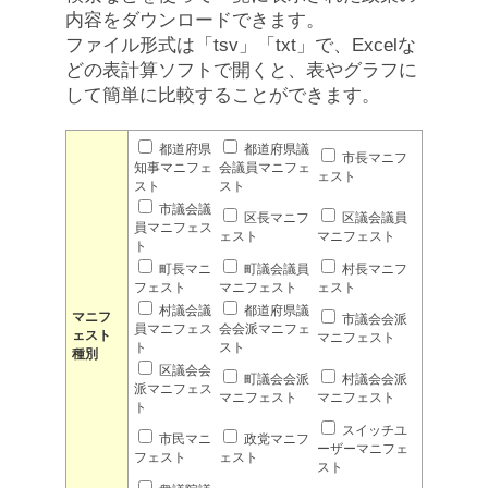
内容をダウンロードできます。
ファイル形式は「tsv」「txt」で、Excelな
どの表計算ソフトで開くと、表やグラフに
して簡単に比較することができます。
都道府県
都道府県議
市長マニフ
知事マニフェ
会議員マニフェ
ェスト
スト
スト
市議会議
区長マニフ
区議会議員
員マニフェス
ェスト
マニフェスト
ト
町長マニ
町議会議員
村長マニフ
フェスト
マニフェスト
ェスト
村議会議
都道府県議
マニフ
市議会会派
員マニフェス
会会派マニフェ
ェスト
マニフェスト
ト
スト
種別
区議会会
町議会会派
村議会会派
派マニフェス
マニフェスト
マニフェスト
ト
スイッチユ
市民マニ
政党マニフ
ーザーマニフェ
フェスト
ェスト
スト