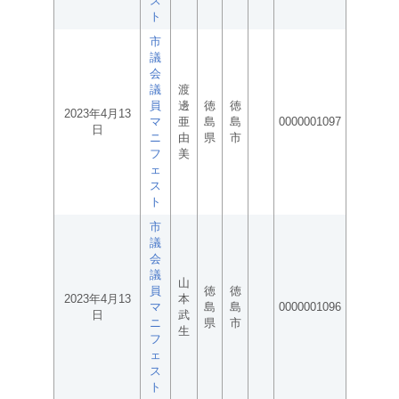
ス
ト
市
議
会
議
渡
員
邊
徳
徳
2023年4月13
マ
亜
島
島
0000001097
日
ニ
由
県
市
フ
美
ェ
ス
ト
市
議
会
議
山
員
徳
徳
2023年4月13
本
マ
島
島
0000001096
日
武
ニ
県
市
生
フ
ェ
ス
ト