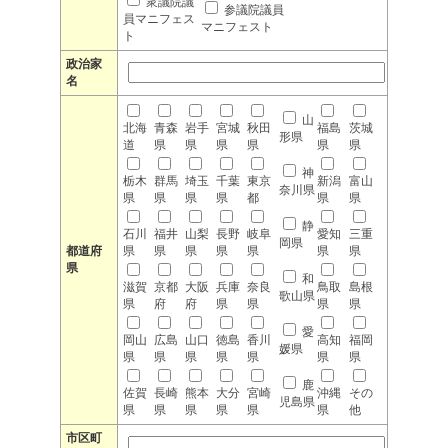
衆議院議
参議院議員
員マニフェス
マニフェスト
ト
政治家
名
山
北海
青森
岩手
宮城
秋田
福島
茨城
形県
道
県
県
県
県
県
県
神
栃木
群馬
埼玉
千葉
東京
新潟
富山
奈川県
県
県
県
県
都
県
県
静
石川
福井
山梨
長野
岐阜
愛知
三重
岡県
都道府
県
県
県
県
県
県
県
県
和
滋賀
京都
大阪
兵庫
奈良
鳥取
島根
歌山県
県
府
府
県
県
県
県
愛
岡山
広島
山口
徳島
香川
高知
福岡
媛県
県
県
県
県
県
県
県
鹿
佐賀
長崎
熊本
大分
宮崎
沖縄
その
児島県
県
県
県
県
県
県
他
市区町