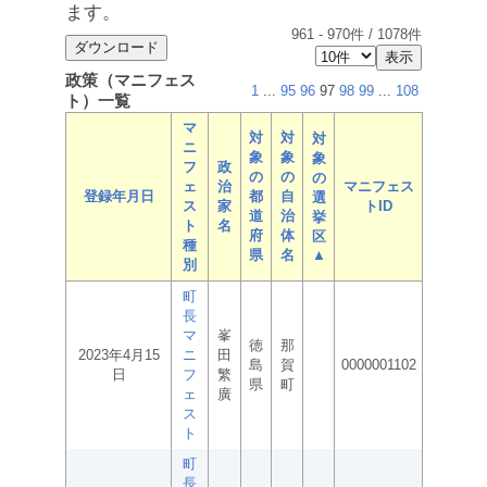
ます。
961
-
970
件 /
1078
件
政策（マニフェス
1
...
95
96
97
98
99
...
108
ト）一覧
マ
対
対
対
ニ
象
象
象
フ
政
の
の
の
ェ
治
マニフェス
登録年月日
都
自
選
ス
家
トID
道
治
挙
ト
名
府
体
区
種
県
名
▲
別
町
長
マ
峯
徳
那
2023年4月15
ニ
田
島
賀
0000001102
日
フ
繁
県
町
ェ
廣
ス
ト
町
長