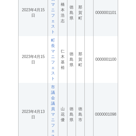
マ
橋
徳
那
2023年4月15
ニ
本
島
賀
0000001101
日
フ
浩
県
町
ェ
志
ス
ト
町
長
マ
仁
徳
那
2023年4月15
ニ
木
島
賀
0000001100
日
フ
基
県
町
ェ
裕
ス
ト
市
議
会
議
員
山
徳
徳
2023年4月13
マ
花
島
島
0000001098
日
ニ
優
県
市
フ
ェ