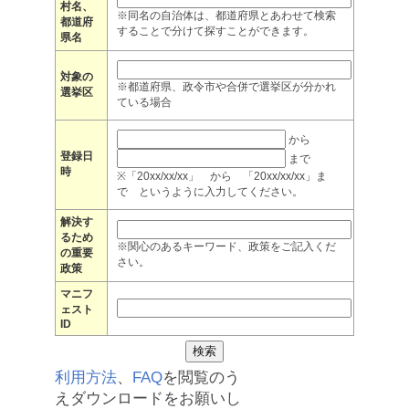
村名、
※同名の自治体は、都道府県とあわせて検索
都道府
することで分けて探すことができます。
県名
対象の
※都道府県、政令市や合併で選挙区が分かれ
選挙区
ている場合
から
登録日
まで
時
※「20xx/xx/xx」 から 「20xx/xx/xx」ま
で というように入力してください。
解決す
るため
※関心のあるキーワード、政策をご記入くだ
の重要
さい。
政策
マニフ
ェスト
ID
利用方法
、
FAQ
を閲覧のう
えダウンロードをお願いし