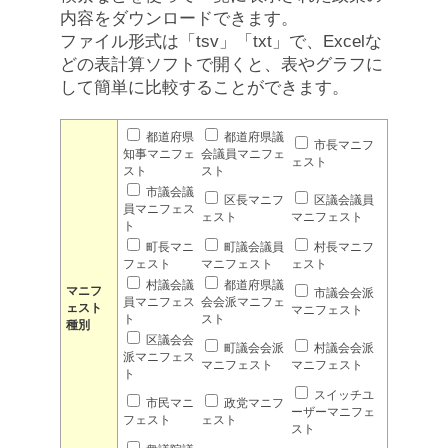
内容をダウンロードできます。
ファイル形式は「tsv」「txt」で、Excelな
どの表計算ソフトで開くと、表やグラフに
して簡単に比較することができます。
都道府県
都道府県議
市長マニフ
知事マニフェ
会議員マニフェ
ェスト
スト
スト
市議会議
区長マニフ
区議会議員
員マニフェス
ェスト
マニフェスト
ト
町長マニ
町議会議員
村長マニフ
フェスト
マニフェスト
ェスト
村議会議
都道府県議
マニフ
市議会会派
員マニフェス
会会派マニフェ
ェスト
マニフェスト
ト
スト
種別
区議会会
町議会会派
村議会会派
派マニフェス
マニフェスト
マニフェスト
ト
スイッチユ
市民マニ
政党マニフ
ーザーマニフェ
フェスト
ェスト
スト