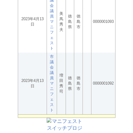
議
会
議
美
員
徳
徳
2023年4月13
馬
マ
島
島
0000001093
日
秀
ニ
県
市
夫
フ
ェ
ス
ト
市
議
会
議
増
員
徳
徳
2023年4月13
田
マ
島
島
0000001092
日
秀
ニ
県
市
司
フ
ェ
ス
ト