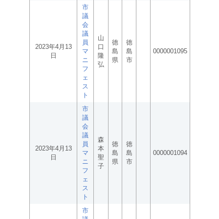
市
議
会
議
山
員
徳
徳
2023年4月13
口
マ
島
島
0000001095
日
隆
ニ
県
市
弘
フ
ェ
ス
ト
市
議
会
議
森
員
徳
徳
2023年4月13
本
マ
島
島
0000001094
日
聖
ニ
県
市
子
フ
ェ
ス
ト
市